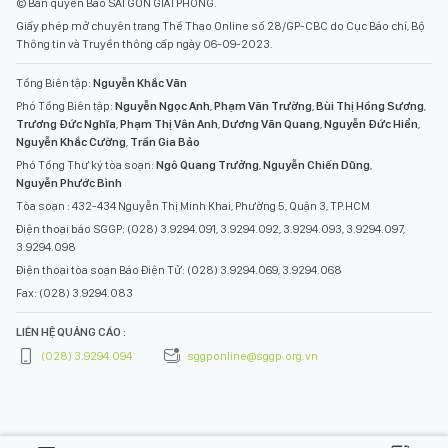
© Bản quyền Báo SÀI GÒN GIẢI PHÓNG.
Giấy phép mở chuyên trang Thể Thao Online số 28/GP-CBC do Cục Báo chí, Bộ
Thông tin và Truyền thông cấp ngày 06-09-2023.
Tổng Biên tập:
Nguyễn Khắc Văn
Phó Tổng Biên tập:
Nguyễn Ngọc Anh
,
Phạm Văn Trường
,
Bùi Thị Hồng Sương
,
Trương Đức Nghĩa
,
Phạm Thị Vân Anh
,
Dương Văn Quang
,
Nguyễn Đức Hiển
,
Nguyễn Khắc Cường
,
Trần Gia Bảo
Phó Tổng Thư ký tòa soạn:
Ngô Quang Trưởng
,
Nguyễn Chiến Dũng
,
Nguyễn Phước Bình
Tòa soạn : 432-434 Nguyễn Thị Minh Khai, Phường 5, Quận 3, TP.HCM
Điện thoại báo SGGP: (028) 3.9294.091, 3.9294.092, 3.9294.093, 3.9294.097,
3.9294.098
Điện thoại tòa soạn Báo Điện Tử: (028) 3.9294.069, 3.9294.068
Fax: (028) 3.9294.083
LIÊN HỆ QUẢNG CÁO :
(028) 3.9294.094
sggponline@sggp.org.vn