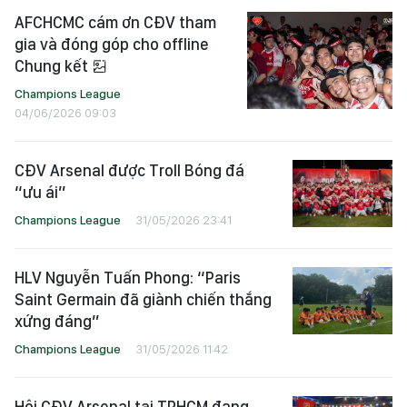
AFCHCMC cám ơn CĐV tham
gia và đóng góp cho offline
Chung kết
Champions League
04/06/2026 09:03
CĐV Arsenal được Troll Bóng đá
“ưu ái”
Champions League
31/05/2026 23:41
HLV Nguyễn Tuấn Phong: “Paris
Saint Germain đã giành chiến thắng
xứng đáng”
Champions League
31/05/2026 11:42
Hội CĐV Arsenal tại TPHCM đang