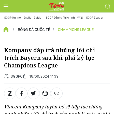
SGGP Online
English Edition
SGGP Đầu tư Tài chính
中文
SGGP Epaper
BÓNG ĐÁ QUỐC TẾ
CHAMPIONS LEAGUE
Kompany đáp trả những lời chỉ
trích Bayern sau khi phá kỷ lục
Champions League
SGGPO
18/09/2024 11:39
Vincent Kompany tuyên bố sẽ tiếp tục chứng
minh những lời chỉ trích của mình là sai sau khi