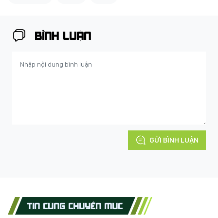
BÌNH LUẬN
GỬI BÌNH LUẬN
TIN CÙNG CHUYÊN MỤC