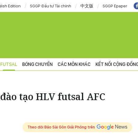
lish Edition
SGGP Đầu tư Tài chính
中文版
SGGP Epaper
FUTSAL
BÓNG CHUYỀN
CÁC MÔN KHÁC
KẾT NỐI CỘNG ĐỒN
đào tạo HLV futsal AFC
Theo dõi Báo Sài Gòn Giải Phóng trên