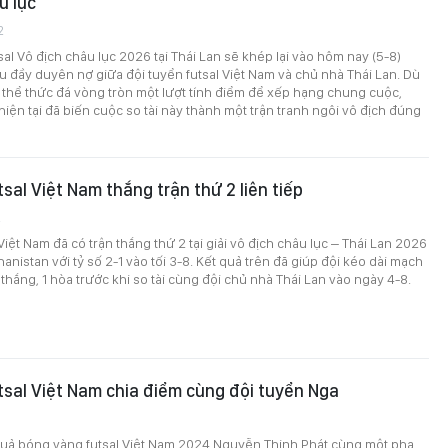
u lục
2
sal Vô địch châu lục 2026 tại Thái Lan sẽ khép lại vào hôm nay (5-8)
 đầy duyên nợ giữa đội tuyển futsal Việt Nam và chủ nhà Thái Lan. Dù
 thể thức đá vòng tròn một lượt tính điểm để xếp hạng chung cuộc,
iện tại đã biến cuộc so tài này thành một trận tranh ngôi vô địch đúng
sal Việt Nam thắng trận thứ 2 liên tiếp
2
Việt Nam đã có trận thắng thứ 2 tại giải vô địch châu lục – Thái Lan 2026
anistan với tỷ số 2-1 vào tối 3-8. Kết quả trên đã giúp đội kéo dài mạch
2 thắng, 1 hòa trước khi so tài cùng đội chủ nhà Thái Lan vào ngày 4-8.
tsal Việt Nam chia điểm cùng đội tuyển Nga
uả bóng vàng futsal Việt Nam 2024 Nguyễn Thịnh Phát cùng một pha