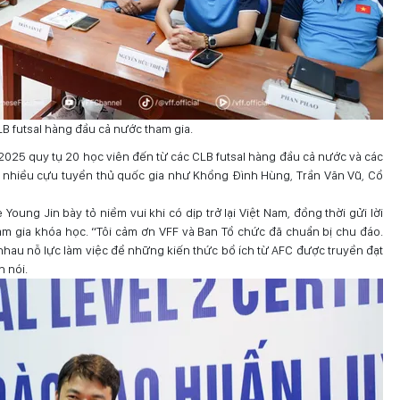
LB futsal hàng đầu cả nước tham gia.
2025 quy tụ 20 học viên đến từ các CLB futsal hàng đầu cả nước và các
ó nhiều cựu tuyển thủ quốc gia như Khổng Đình Hùng, Trần Văn Vũ, Cổ
e Young Jin bày tỏ niềm vui khi có dịp trở lại Việt Nam, đồng thời gửi lời
am gia khóa học. “Tôi cảm ơn VFF và Ban Tổ chức đã chuẩn bị chu đáo.
nhau nỗ lực làm việc để những kiến thức bổ ích từ AFC được truyền đạt
n nói.