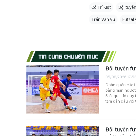
Cổ Trí Kiệt
Đội tuyển
Trần Văn Vũ
Futsal
TIN CÙNG CHUYÊN MỤC
Đội tuyển fu
05/08/2026 17:5
Đoàn quân của HL
bằng màn ngược d
5-8, qua đó duy t
tạm dẫn đầu với 
Đội tuyển fu