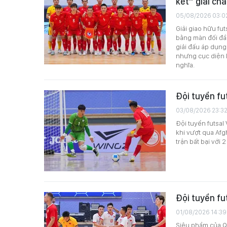
kết” giải châ
05/08/2026 03:0
Giải giao hữu fut
bằng màn đối đầu
giải đấu áp dụng
nhưng cục diện h
nghĩa.
Đội tuyển fut
03/08/2026 23:3
Đội tuyển futsal 
khi vượt qua Afgh
trận bất bại với 
Đội tuyển fu
01/08/2026 14:39
Siêu phẩm của Q