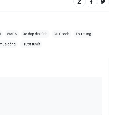
H
WADA
Xe đạp địa hình
CH Czech
Thú cưng
 mùa đông
Trượt tuyết