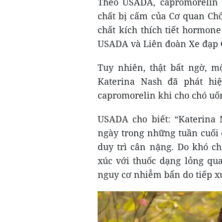
Theo USADA, capromorelin k
chất bị cấm của Cơ quan Ch
chất kích thích tiết hormon
USADA và Liên đoàn Xe đạp Q
Tuy nhiên, thật bất ngờ, m
Katerina Nash đã phát hi
capromorelin khi cho chó uốn
USADA cho biết: “Katerina
ngày trong những tuần cuối 
duy trì cân nặng. Do khó c
xúc với thuốc dạng lỏng qu
nguy cơ nhiễm bẩn do tiếp x