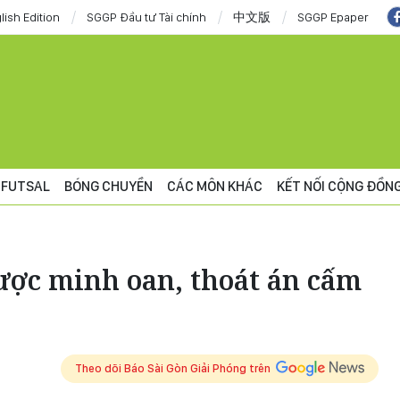
lish Edition
SGGP Đầu tư Tài chính
中文版
SGGP Epaper
FUTSAL
BÓNG CHUYỀN
CÁC MÔN KHÁC
KẾT NỐI CỘNG ĐỒN
ược minh oan, thoát án cấm
Theo dõi Báo Sài Gòn Giải Phóng trên