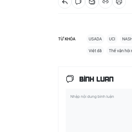
TỪ KHÓA
USADA
UCI
NAS
Việt dã
Thế vận hội
BÌNH LUẬN