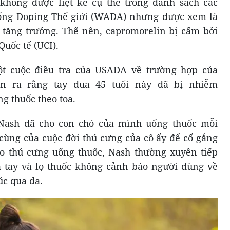
hông được liệt kê cụ thể trong danh sách các
ống Doping Thế giới (WADA) nhưng được xem là
e tăng trưởng. Thế nên, capromorelin bị cấm bởi
uốc tế (UCI).
ột cuộc điều tra của USADA về trường hợp của
ện ra rằng tay đua 45 tuổi này đã bị nhiễm
g thuốc theo toa.
 Nash đã cho con chó của mình uống thuốc mỗi
cùng của cuộc đời thú cưng của cô ấy để cố gắng
ho thú cưng uống thuốc, Nash thường xuyên tiếp
a tay và lọ thuốc không cảnh báo người dùng về
úc qua da.