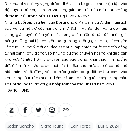
Dortmund và cả hy vọng được HLV Julian Nagelsmann triệu tập vào
đội tuyển Đức dự Euro 2024 cũng gần như tắt hẳn nếu như không
được thi đấu trong nửa sau mùa giải 2023-2024.
Những buổi tập đầu tiên của Dortmund ở Marbella được đánh giá tích
cực với sự hỗ trợ của hai trợ lý mới Sahin và Bender. Vàng đen tập
trung giải quyết điểm yếu mất bóng quá nhiều ở nửa đầu mùa giải
bằng những bài tập chuyền bóng trong không gian nhỏ, di chuyển
liên tục. Hai trợ lý mới chỉ đạo các buổi tập chiến thuật chơi tấn công
từ hai cánh, chú trọng vào những đường chuyền ngang khi tiếp cận
khu vực 16m50 hơn là chuyền sâu vào trong, khai thác tình huống
dứt điểm từ xa. Với cách chơi này thì Sancho thực sự có cơ hội thể
hiện mình vì rất đúng với sở trường cầm bóng đột phá từ cánh vào
khu trung lộ trước khi dứt điểm mà anh đã từng tỏa sáng trong màu
áo Dortmund trước khi gia nhập Manchester United năm 2021.
HOÀNG HƯNG
Jadon Sancho
Signal Iduna
Edin Terzic
EURO 2024