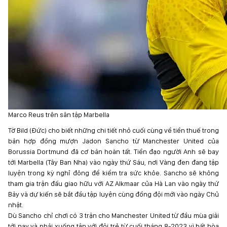
Marco Reus trên sân tập Marbella
Tờ Bild (Đức) cho biết những chi tiết nhỏ cuối cùng về tiền thuế trong
bản hợp đồng mượn Jadon Sancho từ Manchester United của
Borussia Dortmund đã cơ bản hoàn tất. Tiền đạo người Anh sẽ bay
tới Marbella (Tây Ban Nha) vào ngày thứ Sáu, nơi Vàng đen đang tập
luyện trong kỳ nghỉ đông để kiểm tra sức khỏe. Sancho sẽ không
tham gia trận đấu giao hữu với AZ Alkmaar của Hà Lan vào ngày thứ
Bảy và dự kiến sẽ bắt đầu tập luyện cùng đồng đội mới vào ngày Chủ
nhật.
Dù Sancho chỉ chơi có 3 trận cho Manchester United từ đầu mùa giải
tới nay và phải xuống tập với đội trẻ từ cuối tháng 8-2023 vì bất hòa