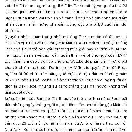
với HLV Erik ten Hag nhưng HLV Edin Terzic rất kỳ vọng cầu thủ 23
tuổi sẽ giải quyết khó khăn cho Dortmund. Sancho từng chơi tốt ở
Signal Iduna trong vai trò tiền vệ cánh lẫn tiền vệ tấn công mà điểm
nhấn của anh là những pha cầm bóng đột phá ở 1/3 cuối sân đối
phương.
Nguyên nhân quan trọng nhất mà ông Terzic muốn có Sancho là
trám vào vị trí tiền vệ tấn công của Marco Reus. Mối quan hệ giữa ông
Terzic và Reus trở nên xấu đi trong mùa giải này khi tiền vệ 34 tuổi
liên tục phàn nàn về cách cầm quân thiên về phòng ngự của HLV 41
tuổi, thậm chí gặp trực tiếp ông chủ Watzke để phản ánh những bất
cập về chiến thuật của Dortmund. HLV Terzic quyết định để Reus
ngồi suốt 90 phút trên băng ghế dự bị ở trận đấu cuối cùng năm
2023 khi hòa 1-1 với Mainz. Cả ông Terzic và Reus có cùng người đại
diện là Dirk Hebel nhưng sự căng thẳng giữa hai người không thể
giải quyết được.
Sự xuất hiện của Sancho đẩy Reus vào thế khó. Khả năng Reus bắt
đầu những ngày tháng ngồi dự bị triền miên như ở trận gặp Mainz là
rất cao. Dù Sancho có quá ít thời gian thi đấu ở Manchester United
nhưng khát khao tìm suất trở lại đội tuyển Anh dự Euro 2024 sẽ giúp
tiền đạo 23 tuổi nỗ lực hết mình khi được ông Terzic trao cơ hội.
Ngược lại, Reus tắt cơ hội được gia hạn hợp đồng (từng năm một) với