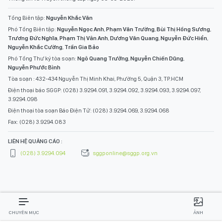
Tổng Biên tập:
Nguyễn Khắc Văn
Phó Tổng Biên tập:
Nguyễn Ngọc Anh
,
Phạm Văn Trường
,
Bùi Thị Hồng Sương
,
Trương Đức Nghĩa
,
Phạm Thị Vân Anh
,
Dương Văn Quang
,
Nguyễn Đức Hiển
,
Nguyễn Khắc Cường
,
Trần Gia Bảo
Phó Tổng Thư ký tòa soạn:
Ngô Quang Trưởng
,
Nguyễn Chiến Dũng
,
Nguyễn Phước Bình
Tòa soạn : 432-434 Nguyễn Thị Minh Khai, Phường 5, Quận 3, TP.HCM
Điện thoại báo SGGP: (028) 3.9294.091, 3.9294.092, 3.9294.093, 3.9294.097,
3.9294.098
Điện thoại tòa soạn Báo Điện Tử: (028) 3.9294.069, 3.9294.068
Fax: (028) 3.9294.083
LIÊN HỆ QUẢNG CÁO :
(028) 3.9294.094
sggponline@sggp.org.vn
CHUYÊN MỤC
ẢNH