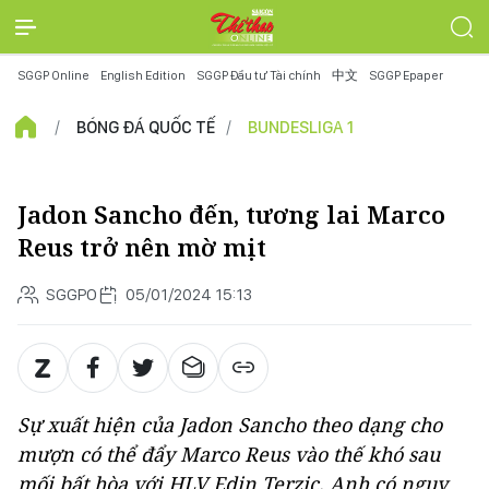
SGGP Online
English Edition
SGGP Đầu tư Tài chính
中文
SGGP Epaper
BÓNG ĐÁ QUỐC TẾ
BUNDESLIGA 1
Jadon Sancho đến, tương lai Marco
Reus trở nên mờ mịt
SGGPO
05/01/2024 15:13
Sự xuất hiện của Jadon Sancho theo dạng cho
mượn có thể đẩy Marco Reus vào thế khó sau
mối bất hòa với HLV Edin Terzic. Anh có nguy