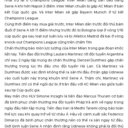
nhất trụ lại ở Champions League. Inter Milan đang dẫn đầu bảng
Serie A khi hơn Napoli 3 điểm. Inter Milan chuẩn bị gặp AC Milan ở bán
kết Cúp quốc gia. Và Inter Milan sẽ gặp Bayern Munich ở tứ kết
Champions League.
Cùng thời điểm này mùa giải trước, Inter Milan dẫn trước đối thủ bám
đuổi ở Serie A tới 11 điểm nhưng trước đó bị Bologna loại ở vòng 1/16
cúp quốc gia sau loạt sút luân lưu và bị Atletico Madrid đá bại ở vòng
knock-out Champions League cũng trên chấm 11m.
Chấn thương bào mòn lực lượng của Inter Milan trong giai đoạn khốc
liệt này. Tiền đạo đội trưởng Lautaro Martinez rời đội tuyển Argentina
chỉ sau 2 ngày tập trung do chấn thương. Denzel Dumfries gặp chấn
thương trong lúc thi đấu cho đội tuyển Hà Lan. Cả Martinez và
Dumfries được xác định không thể ra sân thi đấu ở trận gặp Udinese
vào cuối tuần này trong khuôn khổ Serie A. Thậm chí, Martinez và
Dumfries chỉ có thể ngồi dự bị ở trận đấu với AC Milan vào giữa tuần
sau tại Cúp quốc gia.
May mắn cho HLV Simone Inzaghi là tiền đạo Marcus Thuram cơ bản
đã bình phục chấn thương mà đội tuyển Pháp trả anh về ngay trong
ngày đầu tiên tập trung. Tiền đạo Iran là Medhi Taremi cũng bảo toàn
thể lực sau khi quay trở về từ châu Á. Hậu vệ cánh xuất sắc Federico
Dimarco đã bình phục chấn thương nên có thể ra sân ngay từ đầu.
Giới bình luận Serie A nhận định rằng Udinese không phải là đối thủ