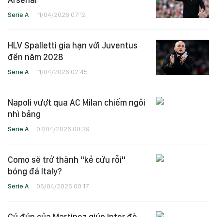
Serie A
11/04/2026 07:12
HLV Spalletti gia hạn với Juventus
đến năm 2028
Serie A
11/04/2026 02:45
Napoli vượt qua AC Milan chiếm ngôi
nhì bảng
Serie A
07/04/2026 00:39
Como sẽ trở thành "kẻ cứu rỗi"
bóng đá Italy?
Serie A
06/04/2026 00:17
Cú đúp của Martinez giúp Inter đè