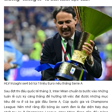
HLV Inzaghi se4 bỏ túi 1 triệu Euro nếu thắng Serie A
Sau đợt thi đấu quốc tế tháng 3, Inter Milan chuẩn bị bước vào những
tuần lễ cực kỳ căng thẳng để hướng tới việc đạt được những mục
tiêu đề ra ở cả ba giải đấu Serie A, Cúp quốc gia và Champions
League. Nên nhớ rằng đội bóng áo xanh đen là đại diện Italy duy