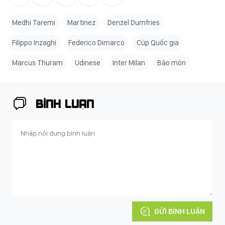
Medhi Taremi
Martinez
Denzel Dumfries
Filippo Inzaghi
Federico Dimarco
Cúp Quốc gia
Marcus Thuram
Udinese
Inter Milan
Bào mòn
BÌNH LUẬN
GỬI BÌNH LUẬN