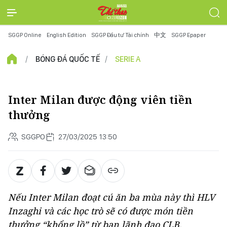
SGGP Online
English Edition
SGGP Đầu tư Tài chính
中文
SGGP Epaper
BÓNG ĐÁ QUỐC TẾ
SERIE A
Inter Milan được động viên tiền
thưởng
SGGPO
27/03/2025 13:50
Nếu Inter Milan đoạt cú ăn ba mùa này thì HLV
Inzaghi và các học trò sẽ có được món tiền
thưởng “khổng lồ” từ ban lãnh đạo CLB.