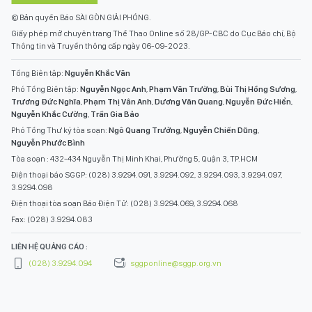
© Bản quyền Báo SÀI GÒN GIẢI PHÓNG.
Giấy phép mở chuyên trang Thể Thao Online số 28/GP-CBC do Cục Báo chí, Bộ
Thông tin và Truyền thông cấp ngày 06-09-2023.
Tổng Biên tập:
Nguyễn Khắc Văn
Phó Tổng Biên tập:
Nguyễn Ngọc Anh
,
Phạm Văn Trường
,
Bùi Thị Hồng Sương
,
Trương Đức Nghĩa
,
Phạm Thị Vân Anh
,
Dương Văn Quang
,
Nguyễn Đức Hiển
,
Nguyễn Khắc Cường
,
Trần Gia Bảo
Phó Tổng Thư ký tòa soạn:
Ngô Quang Trưởng
,
Nguyễn Chiến Dũng
,
Nguyễn Phước Bình
Tòa soạn : 432-434 Nguyễn Thị Minh Khai, Phường 5, Quận 3, TP.HCM
Điện thoại báo SGGP: (028) 3.9294.091, 3.9294.092, 3.9294.093, 3.9294.097,
3.9294.098
Điện thoại tòa soạn Báo Điện Tử: (028) 3.9294.069, 3.9294.068
Fax: (028) 3.9294.083
LIÊN HỆ QUẢNG CÁO :
(028) 3.9294.094
sggponline@sggp.org.vn