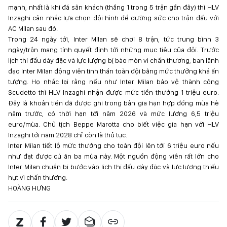
mạnh, nhất là khi đá sân khách (thắng 1 trong 5 trận gần đây) thì HLV
Inzaghi cân nhắc lựa chọn đội hình để dưỡng sức cho trận đấu với
AC Milan sau đó.
Trong 24 ngày tới, Inter Milan sẽ chơi 8 trận, tức trung bình 3
ngày/trận mang tính quyết định tới những mục tiêu của đội. Trước
lịch thi đấu dày đặc và lực lượng bị bào mòn vì chấn thương, ban lãnh
đạo Inter Milan động viên tinh thần toàn đội bằng mức thưởng khá ấn
tượng. Họ nhắc lại rằng nếu như Inter Milan bảo vệ thành công
Scudetto thì HLV Inzaghi nhận được mức tiền thưởng 1 triệu euro.
Đây là khoản tiền đã được ghi trong bản gia hạn hợp đồng mùa hè
năm trước, có thời hạn tới năm 2026 và mức lương 6,5 triệu
euro/mùa. Chủ tịch Beppe Marotta cho biết việc gia hạn với HLV
Inzaghi tới năm 2028 chỉ còn là thủ tục.
Inter Milan tiết lộ mức thưởng cho toàn đội lên tới 6 triệu euro nếu
như đạt được cú ăn ba mùa này. Một nguồn động viên rất lớn cho
Inter Milan chuẩn bị bước vào lịch thi đấu dày đặc và lực lượng thiếu
hụt vì chấn thương.
HOÀNG HƯNG