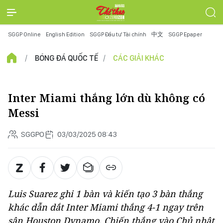
SGGP Online
English Edition
SGGP Đầu tư Tài chính
中文
SGGP Epaper
BÓNG ĐÁ QUỐC TẾ
CÁC GIẢI KHÁC
Inter Miami thắng lớn dù không có
Messi
SGGPO
03/03/2025 08:43
Luis Suarez ghi 1 bàn và kiến tạo 3 bàn thắng
khác dẫn dắt Inter Miami thắng 4-1 ngay trên
sân Houston Dynamo. Chiến thắng vào Chủ nhật