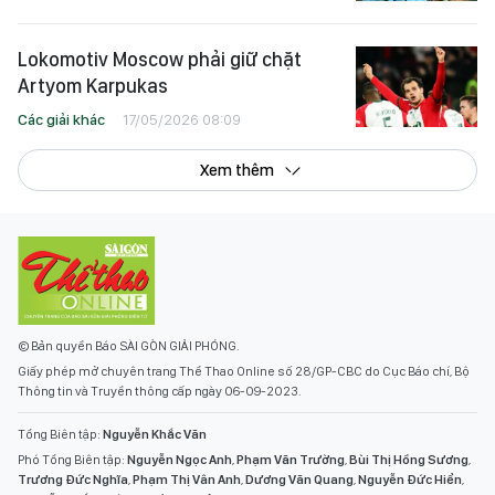
Lokomotiv Moscow phải giữ chặt
Artyom Karpukas
Các giải khác
17/05/2026 08:09
Xem thêm
© Bản quyền Báo SÀI GÒN GIẢI PHÓNG.
Giấy phép mở chuyên trang Thể Thao Online số 28/GP-CBC do Cục Báo chí, Bộ
Thông tin và Truyền thông cấp ngày 06-09-2023.
Tổng Biên tập:
Nguyễn Khắc Văn
Phó Tổng Biên tập:
Nguyễn Ngọc Anh
,
Phạm Văn Trường
,
Bùi Thị Hồng Sương
,
Trương Đức Nghĩa
,
Phạm Thị Vân Anh
,
Dương Văn Quang
,
Nguyễn Đức Hiển
,