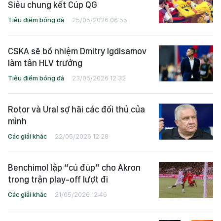
Siêu chung kết Cúp QG
Tiêu điểm bóng đá
25/05/2026 06:55
CSKA sẽ bổ nhiệm Dmitry Igdisamov
làm tân HLV trưởng
Tiêu điểm bóng đá
23/05/2026 12:32
Rotor và Ural sợ hãi các đối thủ của
mình
Các giải khác
22/05/2026 12:28
Benchimol lập “cú đúp” cho Akron
trong trận play-off lượt đi
Các giải khác
21/05/2026 12:46