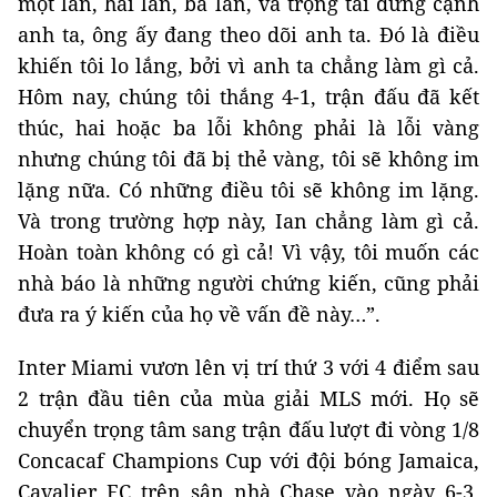
một lần, hai lần, ba lần, và trọng tài đứng cạnh
anh ta, ông ấy đang theo dõi anh ta. Đó là điều
khiến tôi lo lắng, bởi vì anh ta chẳng làm gì cả.
Hôm nay, chúng tôi thắng 4-1, trận đấu đã kết
thúc, hai hoặc ba lỗi không phải là lỗi vàng
nhưng chúng tôi đã bị thẻ vàng, tôi sẽ không im
lặng nữa. Có những điều tôi sẽ không im lặng.
Và trong trường hợp này, Ian chẳng làm gì cả.
Hoàn toàn không có gì cả! Vì vậy, tôi muốn các
nhà báo là những người chứng kiến, cũng phải
đưa ra ý kiến ​​của họ về vấn đề này…”.
Inter Miami vươn lên vị trí thứ 3 với 4 điểm sau
2 trận đầu tiên của mùa giải MLS mới. Họ sẽ
chuyển trọng tâm sang trận đấu lượt đi vòng 1/8
Concacaf Champions Cup với đội bóng Jamaica,
Cavalier FC trên sân nhà Chase vào ngày 6-3,