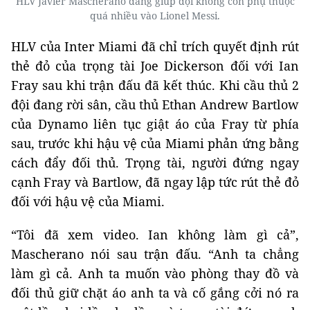
HLV Javier Mascherano đang giúp đội không còn phụ thuộc
quá nhiều vào Lionel Messi.
HLV của Inter Miami đã chỉ trích quyết định rút
thẻ đỏ của trọng tài Joe Dickerson đối với Ian
Fray sau khi trận đấu đã kết thúc. Khi cầu thủ 2
đội đang rời sân, cầu thủ Ethan Andrew Bartlow
của Dynamo liên tục giật áo của Fray từ phía
sau, trước khi hậu vệ của Miami phản ứng bằng
cách đẩy đối thủ. Trọng tài, người đứng ngay
cạnh Fray và Bartlow, đã ngay lập tức rút thẻ đỏ
đối với hậu vệ của Miami.
“Tôi đã xem video. Ian không làm gì cả”,
Mascherano nói sau trận đấu. “Anh ta chẳng
làm gì cả. Anh ta muốn vào phòng thay đồ và
đối thủ giữ chặt áo anh ta và cố gắng cởi nó ra