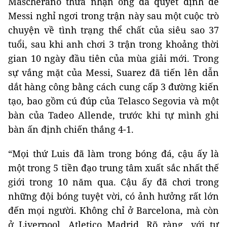
Mascherano thừa nhận ông đã quyết định để
Messi nghỉ ngơi trong trận này sau một cuộc trò
chuyện về tình trạng thể chất của siêu sao 37
tuổi, sau khi anh chơi 3 trận trong khoảng thời
gian 10 ngày đầu tiên của mùa giải mới. Trong
sự vắng mặt của Messi, Suarez đã tiến lên dẫn
dắt hàng công bằng cách cung cấp 3 đường kiến
​​tạo, bao gồm cú đúp của Telasco Segovia và một
bàn của Tadeo Allende, trước khi tự mình ghi
bàn ấn định chiến thắng 4-1.
“Mọi thứ Luis đã làm trong bóng đá, cậu ấy là
một trong 5 tiền đạo trung tâm xuất sắc nhất thế
giới trong 10 năm qua. Cậu ấy đã chơi trong
những đội bóng tuyệt vời, có ảnh hưởng rất lớn
đến mọi người. Không chỉ ở Barcelona, ​​mà còn
ở Liverpool, Atletico Madrid. Rõ ràng, với tư