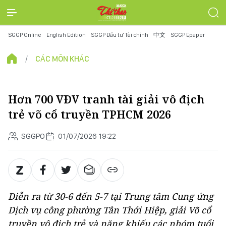
SGGP Online
English Edition
SGGP Đầu tư Tài chính
中文
SGGP Epaper
CÁC MÔN KHÁC
Hơn 700 VĐV tranh tài giải vô địch
trẻ võ cổ truyền TPHCM 2026
SGGPO
01/07/2026 19:22
Diễn ra từ 30-6 đến 5-7 tại Trung tâm Cung ứng
Dịch vụ công phường Tân Thới Hiệp, giải Võ cổ
truyền vô địch trẻ và năng khiếu các nhóm tuổi