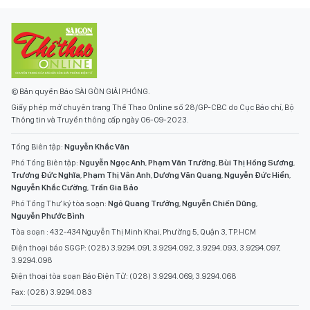
© Bản quyền Báo SÀI GÒN GIẢI PHÓNG.
Giấy phép mở chuyên trang Thể Thao Online số 28/GP-CBC do Cục Báo chí, Bộ
Thông tin và Truyền thông cấp ngày 06-09-2023.
Tổng Biên tập:
Nguyễn Khắc Văn
Phó Tổng Biên tập:
Nguyễn Ngọc Anh
,
Phạm Văn Trường
,
Bùi Thị Hồng Sương
,
Trương Đức Nghĩa
,
Phạm Thị Vân Anh
,
Dương Văn Quang
,
Nguyễn Đức Hiển
,
Nguyễn Khắc Cường
,
Trần Gia Bảo
Phó Tổng Thư ký tòa soạn:
Ngô Quang Trưởng
,
Nguyễn Chiến Dũng
,
Nguyễn Phước Bình
Tòa soạn : 432-434 Nguyễn Thị Minh Khai, Phường 5, Quận 3, TP.HCM
Điện thoại báo SGGP: (028) 3.9294.091, 3.9294.092, 3.9294.093, 3.9294.097,
3.9294.098
Điện thoại tòa soạn Báo Điện Tử: (028) 3.9294.069, 3.9294.068
Fax: (028) 3.9294.083