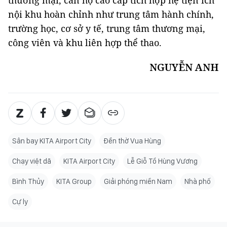
thương mại, căn hộ cao cấp tích hợp hệ tiện ích
nội khu hoàn chỉnh như trung tâm hành chính,
trường học, cơ sở y tế, trung tâm thương mại,
công viên và khu liên hợp thể thao.
NGUYỄN ANH
Sân bay KITA Airport City
Đền thờ Vua Hùng
Chạy việt dã
KITA Airport City
Lễ Giỗ Tổ Hùng Vương
Bình Thủy
KITA Group
Giải phóng miền Nam
Nhà phố
Cự ly