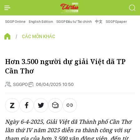
SGGP Online
English Edition
SGGP Đầu tư Tài chính
中文
SGGP Epaper
CÁC MÔN KHÁC
Hơn 3.500 người dự giải Việt dã TP
Cần Thơ
SGGPO
06/04/2025 10:50
Ngày 6-4-2025, Giải Việt dã Thành phố Cần Thơ
lần thứ IV năm 2025 diễn ra thành công với sự
tham gia của hơn 3.500 vận động viên, đến từ