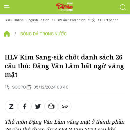
SGGP Online
English Edition
SGGP Đầu tư Tài chính
中文
SGGP Epaper
BÓNG ĐÁ TRONG NƯỚC
HLV Kim Sang-sik chốt danh sách 26
cầu thủ: Đặng Văn Lâm bất ngờ vắng
mặt
SGGPO
05/12/2024 09:40
Thủ môn Đặng Văn Lâm vắng mặt ở thành phần
26 cầu thủ tham dự ASEAN Cup 2024 sau khi