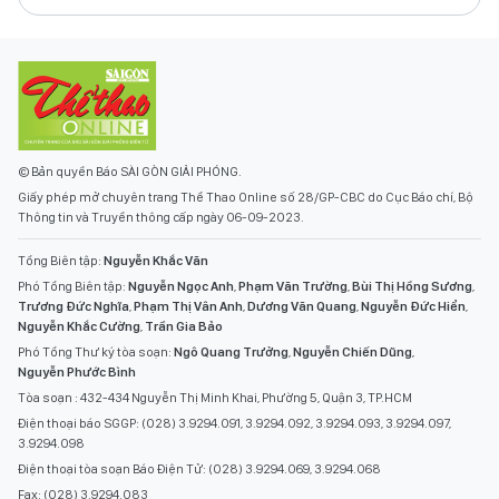
© Bản quyền Báo SÀI GÒN GIẢI PHÓNG.
Giấy phép mở chuyên trang Thể Thao Online số 28/GP-CBC do Cục Báo chí, Bộ
Thông tin và Truyền thông cấp ngày 06-09-2023.
Tổng Biên tập:
Nguyễn Khắc Văn
Phó Tổng Biên tập:
Nguyễn Ngọc Anh
,
Phạm Văn Trường
,
Bùi Thị Hồng Sương
,
Trương Đức Nghĩa
,
Phạm Thị Vân Anh
,
Dương Văn Quang
,
Nguyễn Đức Hiển
,
Nguyễn Khắc Cường
,
Trần Gia Bảo
Phó Tổng Thư ký tòa soạn:
Ngô Quang Trưởng
,
Nguyễn Chiến Dũng
,
Nguyễn Phước Bình
Tòa soạn : 432-434 Nguyễn Thị Minh Khai, Phường 5, Quận 3, TP.HCM
Điện thoại báo SGGP: (028) 3.9294.091, 3.9294.092, 3.9294.093, 3.9294.097,
3.9294.098
Điện thoại tòa soạn Báo Điện Tử: (028) 3.9294.069, 3.9294.068
Fax: (028) 3.9294.083