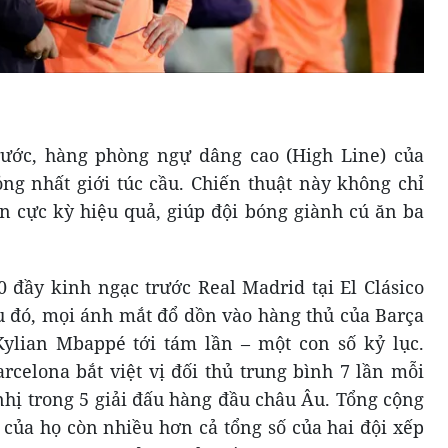
ước, hàng phòng ngự dâng cao (High Line) của
ng nhất giới túc cầu. Chiến thuật này không chỉ
 cực kỳ hiệu quả, giúp đội bóng giành cú ăn ba
0 đầy kinh ngạc trước Real Madrid tại El Clásico
ấu đó, mọi ánh mắt đổ dồn vào hàng thủ của Barça
 Kylian Mbappé tới tám lần – một con số kỷ lục.
rcelona bắt việt vị đối thủ trung bình 7 lần mỗi
 nhị trong 5 giải đấu hàng đầu châu Âu. Tổng cộng
g của họ còn nhiều hơn cả tổng số của hai đội xếp