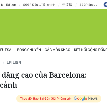
lish Edition
SGGP Đầu tư Tài chính
中文版
SGGP Epaper
FUTSAL
BÓNG CHUYỀN
CÁC MÔN KHÁC
KẾT NỐI CỘNG ĐỒN
LA LIGA
dâng cao của Barcelona:
 cảnh
Theo dõi Báo Sài Gòn Giải Phóng trên