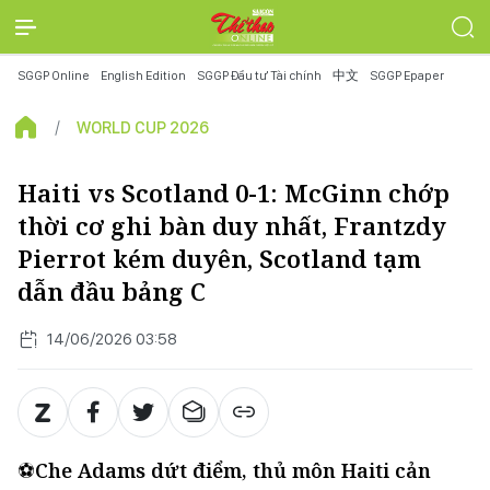
SGGP Online
English Edition
SGGP Đầu tư Tài chính
中文
SGGP Epaper
WORLD CUP 2026
Haiti vs Scotland 0-1: McGinn chớp
thời cơ ghi bàn duy nhất, Frantzdy
Pierrot kém duyên, Scotland tạm
dẫn đầu bảng C
14/06/2026 03:58
⚽
Che Adams dứt điểm, thủ môn Haiti cản