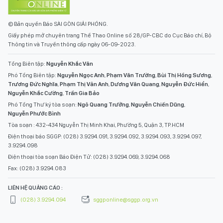
© Bản quyền Báo SÀI GÒN GIẢI PHÓNG.
Giấy phép mở chuyên trang Thể Thao Online số 28/GP-CBC do Cục Báo chí, Bộ
Thông tin và Truyền thông cấp ngày 06-09-2023.
Tổng Biên tập:
Nguyễn Khắc Văn
Phó Tổng Biên tập:
Nguyễn Ngọc Anh
,
Phạm Văn Trường
,
Bùi Thị Hồng Sương
,
Trương Đức Nghĩa
,
Phạm Thị Vân Anh
,
Dương Văn Quang
,
Nguyễn Đức Hiển
,
Nguyễn Khắc Cường
,
Trần Gia Bảo
Phó Tổng Thư ký tòa soạn:
Ngô Quang Trưởng
,
Nguyễn Chiến Dũng
,
Nguyễn Phước Bình
Tòa soạn : 432-434 Nguyễn Thị Minh Khai, Phường 5, Quận 3, TP.HCM
Điện thoại báo SGGP: (028) 3.9294.091, 3.9294.092, 3.9294.093, 3.9294.097,
3.9294.098
Điện thoại tòa soạn Báo Điện Tử: (028) 3.9294.069, 3.9294.068
Fax: (028) 3.9294.083
LIÊN HỆ QUẢNG CÁO :
(028) 3.9294.094
sggponline@sggp.org.vn