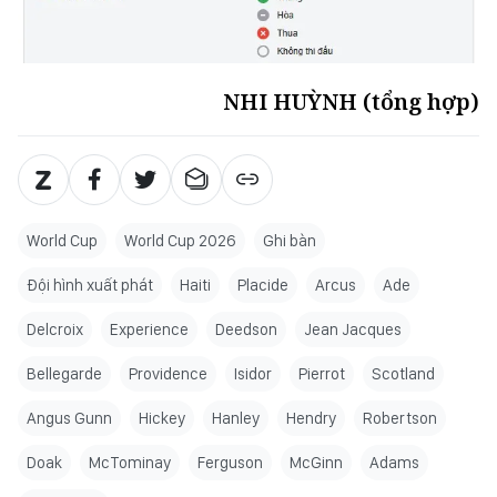
NHI HUỲNH (tổng hợp)
World Cup
World Cup 2026
Ghi bàn
Đội hình xuất phát
Haiti
Placide
Arcus
Ade
Delcroix
Experience
Deedson
Jean Jacques
Bellegarde
Providence
Isidor
Pierrot
Scotland
Angus Gunn
Hickey
Hanley
Hendry
Robertson
Doak
McTominay
Ferguson
McGinn
Adams