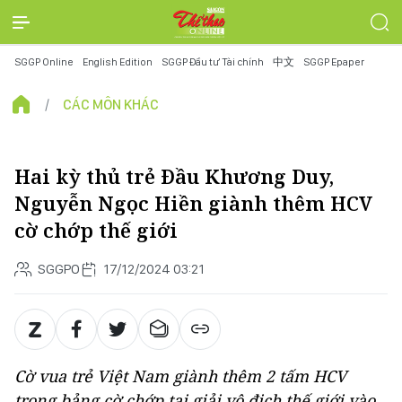
SGGP Online
English Edition
SGGP Đầu tư Tài chính
中文
SGGP Epaper
CÁC MÔN KHÁC
Hai kỳ thủ trẻ Đầu Khương Duy,
Nguyễn Ngọc Hiền giành thêm HCV
cờ chớp thế giới
SGGPO
17/12/2024 03:21
Cờ vua trẻ Việt Nam giành thêm 2 tấm HCV
trong bảng cờ chớp tại giải vô địch thế giới vào