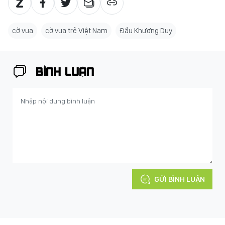
cờ vua
cờ vua trẻ Việt Nam
Đầu Khương Duy
BÌNH LUẬN
GỬI BÌNH LUẬN