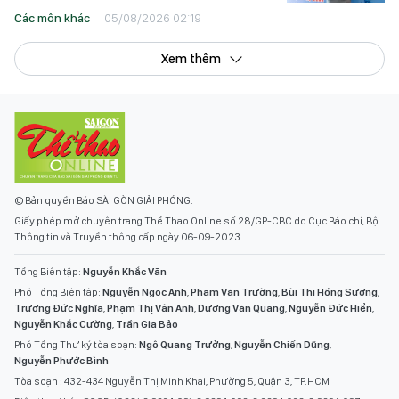
Các môn khác
05/08/2026 02:19
Xem thêm
© Bản quyền Báo SÀI GÒN GIẢI PHÓNG.
Giấy phép mở chuyên trang Thể Thao Online số 28/GP-CBC do Cục Báo chí, Bộ
Thông tin và Truyền thông cấp ngày 06-09-2023.
Tổng Biên tập:
Nguyễn Khắc Văn
Phó Tổng Biên tập:
Nguyễn Ngọc Anh
,
Phạm Văn Trường
,
Bùi Thị Hồng Sương
,
Trương Đức Nghĩa
,
Phạm Thị Vân Anh
,
Dương Văn Quang
,
Nguyễn Đức Hiển
,
Nguyễn Khắc Cường
,
Trần Gia Bảo
Phó Tổng Thư ký tòa soạn:
Ngô Quang Trưởng
,
Nguyễn Chiến Dũng
,
Nguyễn Phước Bình
Tòa soạn : 432-434 Nguyễn Thị Minh Khai, Phường 5, Quận 3, TP.HCM