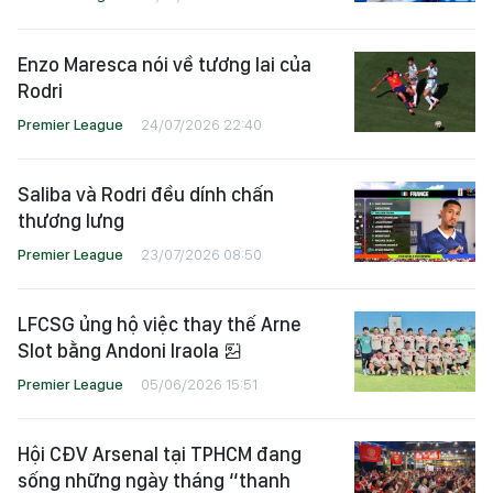
Enzo Maresca nói về tương lai của
Rodri
Premier League
24/07/2026 22:40
Saliba và Rodri đều dính chấn
thương lưng
Premier League
23/07/2026 08:50
LFCSG ủng hộ việc thay thế Arne
Slot bằng Andoni Iraola
Premier League
05/06/2026 15:51
Hội CĐV Arsenal tại TPHCM đang
sống những ngày tháng “thanh