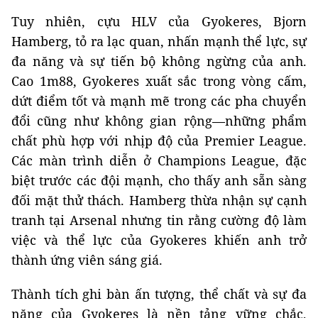
Tuy nhiên, cựu HLV của Gyokeres, Bjorn
Hamberg, tỏ ra lạc quan, nhấn mạnh thể lực, sự
đa năng và sự tiến bộ không ngừng của anh.
Cao 1m88, Gyokeres xuất sắc trong vòng cấm,
dứt điểm tốt và mạnh mẽ trong các pha chuyển
đổi cũng như không gian rộng—những phẩm
chất phù hợp với nhịp độ của Premier League.
Các màn trình diễn ở Champions League, đặc
biệt trước các đội mạnh, cho thấy anh sẵn sàng
đối mặt thử thách. Hamberg thừa nhận sự cạnh
tranh tại Arsenal nhưng tin rằng cường độ làm
việc và thể lực của Gyokeres khiến anh trở
thành ứng viên sáng giá.
Thành tích ghi bàn ấn tượng, thể chất và sự đa
năng của Gyokeres là nền tảng vững chắc,