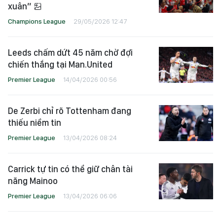
xuân”
Champions League
29/05/2026 12:47
Leeds chấm dứt 45 năm chờ đợi
chiến thắng tại Man.United
Premier League
14/04/2026 00:56
De Zerbi chỉ rõ Tottenham đang
thiếu niềm tin
Premier League
13/04/2026 08:24
Carrick tự tin có thể giữ chân tài
năng Mainoo
Premier League
13/04/2026 06:06