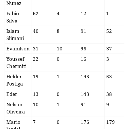
Nunez
Fabio
62
4
12
1
Silva
Islam
40
8
91
52
Slimani
Evanilson
31
10
96
37
Youssef
22
0
16
3
Chermiti
Helder
19
1
195
53
Postiga
Eder
13
0
143
38
Nelson
10
1
91
9
Oliveira
Mario
7
0
176
179