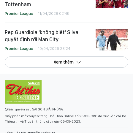
Tottenham
Premier League
11/04/2026 02:45
Pep Guardiola 'không biết' Silva
quyết định rời Man City
Premier League
10/04/2026 23:24
Xem thêm
© Bản quyền Báo SÀI GÒN GIẢI PHÓNG.
Giấy phép mở chuyên trang Thể Thao Online số 28/GP-CBC do Cục Báo chí, Bộ
Thông tin và Truyền thông cấp ngày 06-09-2023.