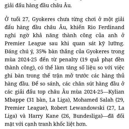
giải đấu hàng đầu châu Âu.
Ở tuổi 27, Gyokeres chưa từng chơi ở một giải
đấu hàng đầu châu Âu, khiến Rio Ferdinand
nghi ngờ khả năng thành công của anh ở
Premier League sau khi quan sát kỹ lưỡng.
Đáng chú ý, 35% bàn thắng của Gyokeres trong
mùa 2024-25 đến từ penalty (19 quả phạt đền
thành công), có thể làm tăng số liệu so với việc
ghi bàn trong thế trận mở trước các hàng thủ
hàng đầu. Để so sánh, các chân sút hàng đầu ở
các giải đấu top châu Âu mùa 2024-25—Kylian
Mbappe (31 bàn, La Liga), Mohamed Salah (29,
Premier League), Robert Lewandowski (27, La
Liga) và Harry Kane (26, Bundesliga)—đã đối
mặt với cạnh tranh khốc liệt hơn.