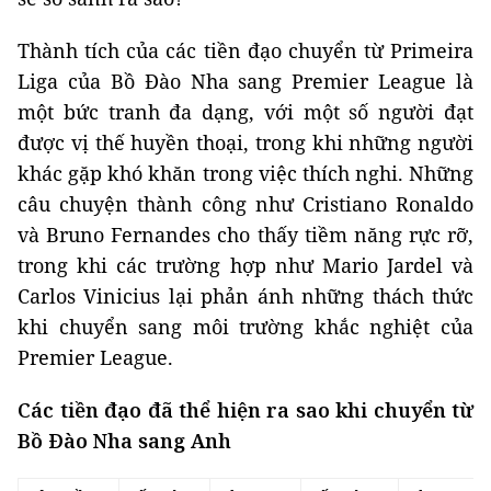
Thành tích của các tiền đạo chuyển từ Primeira
Liga của Bồ Đào Nha sang Premier League là
một bức tranh đa dạng, với một số người đạt
được vị thế huyền thoại, trong khi những người
khác gặp khó khăn trong việc thích nghi. Những
câu chuyện thành công như Cristiano Ronaldo
và Bruno Fernandes cho thấy tiềm năng rực rỡ,
trong khi các trường hợp như Mario Jardel và
Carlos Vinicius lại phản ánh những thách thức
khi chuyển sang môi trường khắc nghiệt của
Premier League.
Các tiền đạo đã thể hiện ra sao khi chuyển từ
Bồ Đào Nha sang Anh