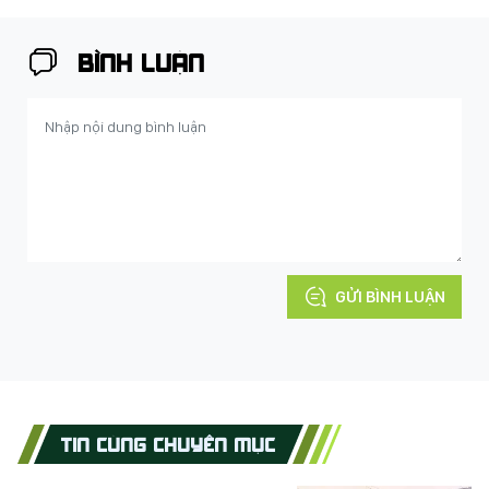
BÌNH LUẬN
GỬI BÌNH LUẬN
TIN CÙNG CHUYÊN MỤC