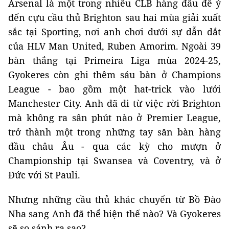
Arsenal là một trong nhiều CLB hàng đầu để ý
đến cựu cầu thủ Brighton sau hai mùa giải xuất
sắc tại Sporting, nơi anh chơi dưới sự dẫn dắt
của HLV Man United, Ruben Amorim. Ngoài 39
bàn thắng tại Primeira Liga mùa 2024-25,
Gyokeres còn ghi thêm sáu bàn ở Champions
League - bao gồm một hat-trick vào lưới
Manchester City. Anh đã đi từ việc rời Brighton
mà không ra sân phút nào ở Premier League,
trở thành một trong những tay săn bàn hàng
đầu châu Âu - qua các kỳ cho mượn ở
Championship tại Swansea và Coventry, và ở
Đức với St Pauli.
Nhưng những cầu thủ khác chuyển từ Bồ Đào
Nha sang Anh đã thể hiện thế nào? Và Gyokeres
sẽ so sánh ra sao?