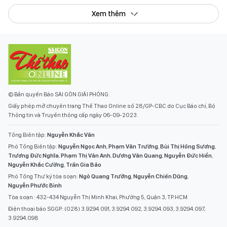
Xem thêm
© Bản quyền Báo SÀI GÒN GIẢI PHÓNG.
Giấy phép mở chuyên trang Thể Thao Online số 28/GP-CBC do Cục Báo chí, Bộ
Thông tin và Truyền thông cấp ngày 06-09-2023.
Tổng Biên tập:
Nguyễn Khắc Văn
Phó Tổng Biên tập:
Nguyễn Ngọc Anh
,
Phạm Văn Trường
,
Bùi Thị Hồng Sương
,
Trương Đức Nghĩa
,
Phạm Thị Vân Anh
,
Dương Văn Quang
,
Nguyễn Đức Hiển
,
Nguyễn Khắc Cường
,
Trần Gia Bảo
Phó Tổng Thư ký tòa soạn:
Ngô Quang Trưởng
,
Nguyễn Chiến Dũng
,
Nguyễn Phước Bình
Tòa soạn : 432-434 Nguyễn Thị Minh Khai, Phường 5, Quận 3, TP.HCM
Điện thoại báo SGGP: (028) 3.9294.091, 3.9294.092, 3.9294.093, 3.9294.097,
3.9294.098