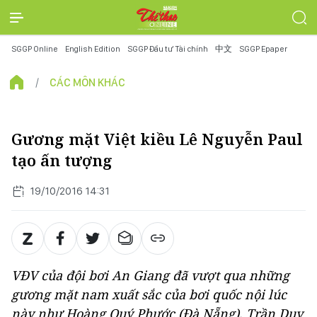
SGGP Online
English Edition
SGGP Đầu tư Tài chính
中文
SGGP Epaper
CÁC MÔN KHÁC
Gương mặt Việt kiều Lê Nguyễn Paul
tạo ấn tượng
19/10/2016 14:31
VĐV của đội bơi An Giang đã vượt qua những
gương mặt nam xuất sắc của bơi quốc nội lúc
này như Hoàng Quý Phước (Đà Nẵng), Trần Duy