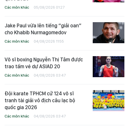
Các môn khác
05/08/2026 01:27
Jake Paul vừa lên tiếng “giải oan”
cho Khabib Nurmagomedov
Các môn khác
04/08/2026 11:55
Võ sĩ boxing Nguyễn Thị Tâm được
trao tấm vé dự ASIAD 20
Các môn khác
04/08/2026 03:47
Đội karate TPHCM cử 124 võ sĩ
tranh tài giải vô địch câu lạc bộ
quốc gia 2026
Các môn khác
04/08/2026 03:47