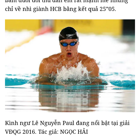
bám đuổi đối thủ đàn em rất mạnh mẽ nhưng
chỉ về nhì giành HCB bằng kết quả 25”05.
Kình ngư Lê Nguyễn Paul đang nổi bật tại giải
VĐQG 2016. Tác giả: NGỌC HẢI