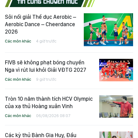
TIN CÙNG CHUYÊN MỤC
Sôi nổi giải Thể dục Aerobic –
Aerobic Dance – Cheerdance
2026
Các môn khác
4 giờ trước
FIVB sẽ không phạt bóng chuyền
Nga vì rút lui khỏi Giải VĐTG 2027
Các môn khác
9 giờ trước
Tròn 10 năm thành tích HCV Olympic
của xạ thủ Hoàng xuân Vinh
Các môn khác
06/08/2026 08:07
Các kỳ thủ Bành Gia Huy, Đầu