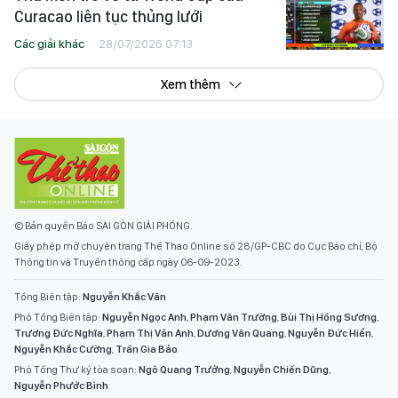
Curacao liên tục thủng lưới
Các giải khác
28/07/2026 07:13
Xem thêm
© Bản quyền Báo SÀI GÒN GIẢI PHÓNG.
Giấy phép mở chuyên trang Thể Thao Online số 28/GP-CBC do Cục Báo chí, Bộ
Thông tin và Truyền thông cấp ngày 06-09-2023.
Tổng Biên tập:
Nguyễn Khắc Văn
Phó Tổng Biên tập:
Nguyễn Ngọc Anh
,
Phạm Văn Trường
,
Bùi Thị Hồng Sương
,
Trương Đức Nghĩa
,
Phạm Thị Vân Anh
,
Dương Văn Quang
,
Nguyễn Đức Hiển
,
Nguyễn Khắc Cường
,
Trần Gia Bảo
Phó Tổng Thư ký tòa soạn:
Ngô Quang Trưởng
,
Nguyễn Chiến Dũng
,
Nguyễn Phước Bình