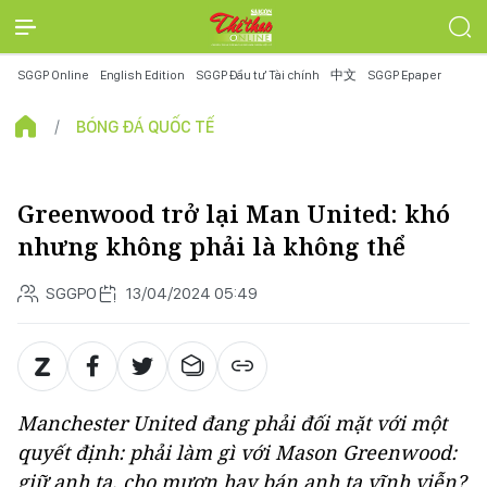
SGGP Online
English Edition
SGGP Đầu tư Tài chính
中文
SGGP Epaper
BÓNG ĐÁ QUỐC TẾ
Greenwood trở lại Man United: khó
nhưng không phải là không thể
SGGPO
13/04/2024 05:49
Manchester United đang phải đối mặt với một
quyết định: phải làm gì với Mason Greenwood:
giữ anh ta, cho mượn hay bán anh ta vĩnh viễn?