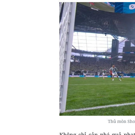
Thủ môn Shob
Không chỉ cản phá quả phạt