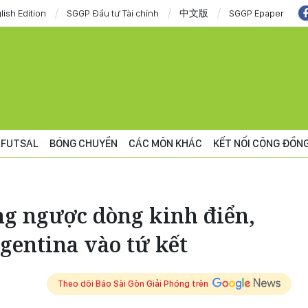
lish Edition
SGGP Đầu tư Tài chính
中文版
SGGP Epaper
FUTSAL
BÓNG CHUYỀN
CÁC MÔN KHÁC
KẾT NỐI CỘNG ĐỒN
ng ngược dòng kinh điển,
gentina vào tứ kết
Theo dõi Báo Sài Gòn Giải Phóng trên