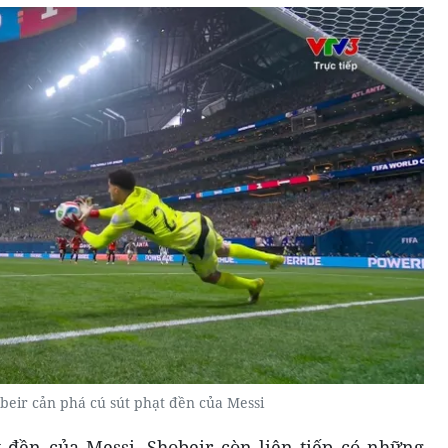
eir cản phá cú sút phạt đền của Messi
 đền của Messi, Shobeir còn liên tiếp có những