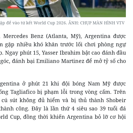
 Cập để vào tứ kết World Cup 2026. ẢNH: CHỤP MÀN HÌNH VTV
 Mercedes Benz (Atlanta, Mỹ), Argentina được
 gặp nhiều khó khăn trước lối chơi phòng ngự
p. Ngay phút 15, Yasser Ibrahim bật cao đánh đầu
 góc, đánh bại Emiliano Martinez để mở tỷ số cho
Argentina ở phút 21 khi đội bóng Nam Mỹ được
ng Tagliafico bị phạm lỗi trong vòng cấm. Trên
cú sút không đủ hiểm và bị thủ thành Shobeir
ành công. Đây là lần thứ 4 siêu sao 39 tuổi đá
rld Cup, đồng thời khiến Argentina bỏ lỡ cơ hội