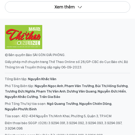
Xem thêm
© Bản quyền Báo SÀI GÒN GIẢI PHÓNG.
Giấy phép mở chuyên trang Thể Thao Online số 28/GP-CBC do Cục Báo chí, Bộ
Thông tin và Truyền thông cấp ngày 06-09-2023.
Tổng Biên tập:
Nguyễn Khắc Văn
Phó Tổng Biên tập:
Nguyễn Ngọc Anh
,
Phạm Văn Trường
,
Bùi Thị Hồng Sương
,
Trương Đức Nghĩa
,
Phạm Thị Vân Anh
,
Dương Văn Quang
,
Nguyễn Đức Hiển
,
Nguyễn Khắc Cường
,
Trần Gia Bảo
Phó Tổng Thư ký tòa soạn:
Ngô Quang Trưởng
,
Nguyễn Chiến Dũng
,
Nguyễn Phước Bình
Tòa soạn : 432-434 Nguyễn Thị Minh Khai, Phường 5, Quận 3, TP.HCM
Điện thoại báo SGGP: (028) 3.9294.091, 3.9294.092, 3.9294.093, 3.9294.097,
3.9294.098