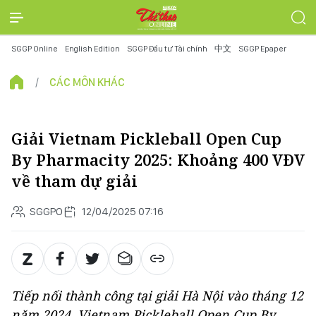
SGGP Online
English Edition
SGGP Đầu tư Tài chính
中文
SGGP Epaper
CÁC MÔN KHÁC
Giải Vietnam Pickleball Open Cup
By Pharmacity 2025: Khoảng 400 VĐV
về tham dự giải
SGGPO
12/04/2025 07:16
Tiếp nối thành công tại giải Hà Nội vào tháng 12
năm 2024, Vietnam Pickleball Open Cup By