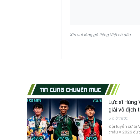
Xin vui lòng gõ tiếng Việt có dấu
TIN CÙNG CHUYÊN MỤC
Lực sĩ Hùng 
giải vô địch
5 giờ trước
Đội tuyển cử tạ V
châu Á 2026 được