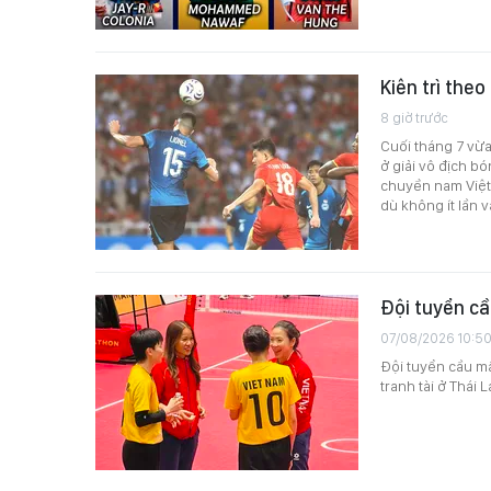
Kiên trì the
8 giờ trước
Cuối tháng 7 vừ
ở giải vô địch b
chuyền nam Việt
dù không ít lần 
Đội tuyển cầ
07/08/2026 10:5
Đội tuyển cầu mâ
tranh tài ở Thái L