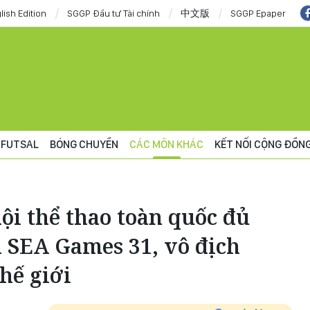
lish Edition
SGGP Đầu tư Tài chính
中文版
SGGP Epaper
FUTSAL
BÓNG CHUYỀN
CÁC MÔN KHÁC
KẾT NỐI CỘNG ĐỒN
hội thể thao toàn quốc đủ
h SEA Games 31, vô địch
hế giới