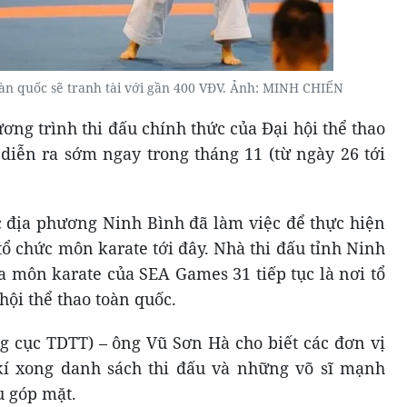
oàn quốc sẽ tranh tài với gần 400 VĐV. Ảnh: MINH CHIẾN
ng trình thi đấu chính thức của Đại hội thể thao
diễn ra sớm ngay trong tháng 11 (từ ngày 26 tới
c địa phương Ninh Bình đã làm việc để thực hiện
tổ chức môn karate tới đây. Nhà thi đấu tỉnh Ninh
a môn karate của SEA Games 31 tiếp tục là nơi tổ
ội thể thao toàn quốc.
g cục TDTT) – ông Vũ Sơn Hà cho biết các đơn vị
í xong danh sách thi đấu và những võ sĩ mạnh
u góp mặt.