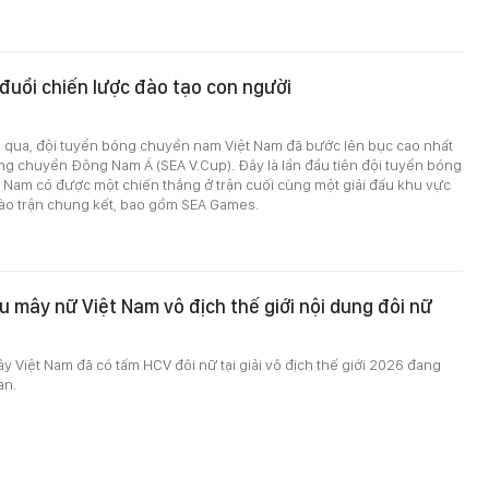
o đuổi chiến lược đào tạo con người
a qua, đội tuyển bóng chuyền nam Việt Nam đã bước lên bục cao nhất
óng chuyền Đông Nam Á (SEA V.Cup). Đây là lần đầu tiên đội tuyển bóng
 Nam có được một chiến thắng ở trận cuối cùng một giải đấu khu vực
vào trận chung kết, bao gồm SEA Games.
u mây nữ Việt Nam vô địch thế giới nội dung đôi nữ
0
y Việt Nam đã có tấm HCV đôi nữ tại giải vô địch thế giới 2026 đang
an.