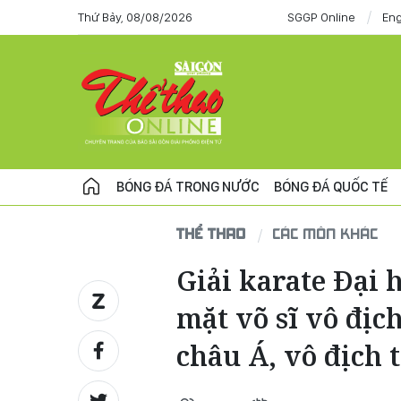
Thứ Bảy, 08/08/2026
SGGP Online
Eng
BÓNG ĐÁ TRONG NƯỚC
BÓNG ĐÁ QUỐC TẾ
THỂ THAO
CÁC MÔN KHÁC
Giải karate Đại 
mặt võ sĩ vô địc
châu Á, vô địch t