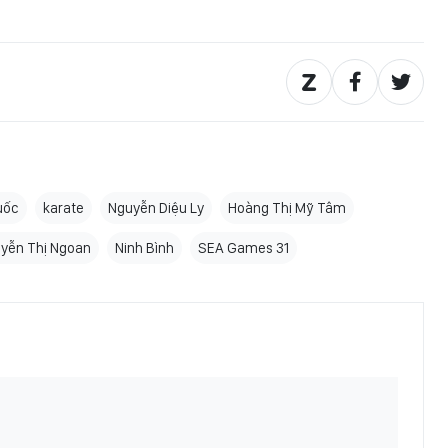
uốc
karate
Nguyễn Diệu Ly
Hoàng Thị Mỹ Tâm
yễn Thị Ngoan
Ninh Bình
SEA Games 31