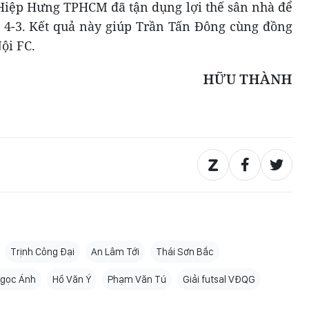
n Hiệp Hưng TPHCM đã tận dụng lợi thế sân nhà để
ố 4-3. Kết quả này giúp Trần Tấn Đông cùng đồng
ội FC.
HỮU THÀNH
Trịnh Công Đại
An Lâm Tới
Thái Sơn Bắc
Ngọc Ánh
Hồ Văn Ý
Phạm Văn Tú
Giải futsal VĐQG