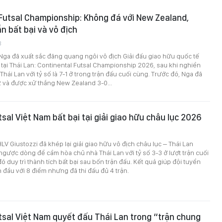
Futsal Championship: Không đá với New Zealand,
n bất bại và vô địch
8
 Nga đã xuất sắc đăng quang ngôi vô địch Giải đấu giao hữu quốc tế
 tại Thái Lan: Continental Futsal Championship 2026, sau khi nghiền
hái Lan với tỷ số là 7-1 ở trong trận đấu cuối cùng. Trước đó, Nga đã
 và được xử thắng New Zealand 3-0...
tsal Việt Nam bất bại tại giải giao hữu châu lục 2026
3
V Giustozzi đã khép lại giải giao hữu vô địch châu lục – Thái Lan
ược dòng để cầm hòa chủ nhà Thái Lan với tỷ số 3-3 ở lượt trận cuối
đó duy trì thành tích bất bại sau bốn trận đấu. Kết quả giúp đội tuyển
 đầu với 8 điểm nhưng đã thi đấu đủ 4 trận.
tsal Việt Nam quyết đấu Thái Lan trong “trận chung