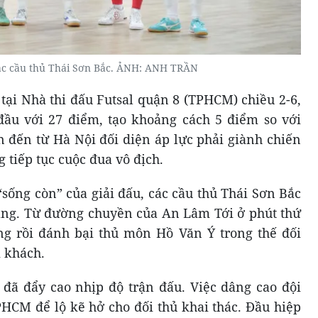
ác cầu thủ Thái Sơn Bắc. ẢNH: ANH TRẦN
tại Nhà thi đấu Futsal quận 8 (TPHCM) chiều 2-6,
u với 27 điểm, tạo khoảng cách 5 điểm so với
ện đến từ Hà Nội đối diện áp lực phải giành chiến
tiếp tục cuộc đua vô địch.
sống còn” của giải đấu, các cầu thủ Thái Sơn Bắc
àng. Từ đường chuyền của An Lâm Tới ở phút thứ
ng rồi đánh bại thủ môn Hồ Văn Ý trong thế đối
i khách.
đã đẩy cao nhịp độ trận đấu. Việc dâng cao đội
CM để lộ kẽ hở cho đối thủ khai thác. Đầu hiệp