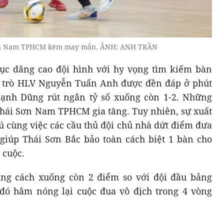
Sơn Nam TPHCM kém may mắn. ẢNH: ANH TRẦN
c dâng cao đội hình với hy vọng tìm kiếm bàn
ầy trò HLV Nguyễn Tuấn Anh được đền đáp ở phút
ạnh Dũng rút ngắn tỷ số xuống còn 1-2. Những
 Thái Sơn Nam TPHCM gia tăng. Tuy nhiên, sự xuất
 cùng việc các cầu thủ đội chủ nhà dứt điểm đưa
iúp Thái Sơn Bắc bảo toàn cách biệt 1 bàn cho
 cuộc.
ng cách xuống còn 2 điểm so với đội đầu bảng
ó hâm nóng lại cuộc đua vô địch trong 4 vòng