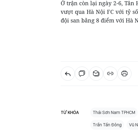
Ở trận còn lại ngày 2-6, Tâ
vượt qua Hà Nội FC với tỷ s
đội san bằng 8 điểm với Hà N
TỪ KHÓA
Thái Sơn Nam TPHCM
Trần Tấn Đông
Vũ 