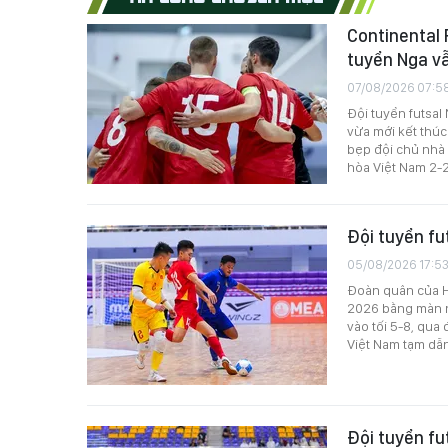
Continental 
tuyển Nga vẫ
07/08/2026 07:5
Đội tuyển futsal
vừa mới kết thúc
bẹp đội chủ nhà T
hòa Việt Nam 2-2
Đội tuyển fu
05/08/2026 17:5
Đoàn quân của HL
2026 bằng màn ng
vào tối 5-8, qua 
Việt Nam tạm dẫn
Đội tuyển fu