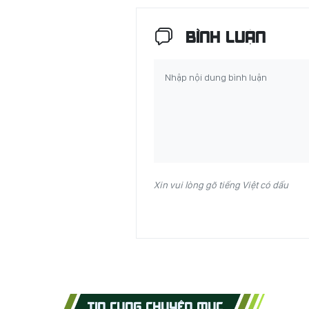
BÌNH LUẬN
Xin vui lòng gõ tiếng Việt có dấu
TIN CÙNG CHUYÊN MỤC