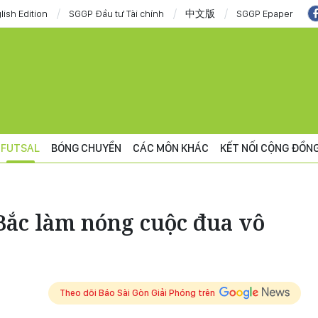
lish Edition
SGGP Đầu tư Tài chính
中文版
SGGP Epaper
FUTSAL
BÓNG CHUYỀN
CÁC MÔN KHÁC
KẾT NỐI CỘNG ĐỒN
Bắc làm nóng cuộc đua vô
Theo dõi Báo Sài Gòn Giải Phóng trên