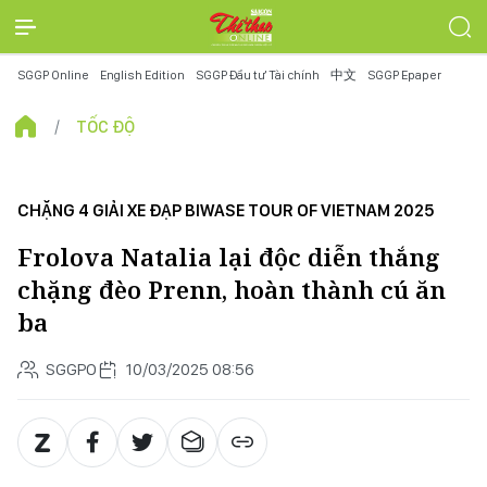
SGGP Online
English Edition
SGGP Đầu tư Tài chính
中文
SGGP Epaper
TỐC ĐỘ
CHẶNG 4 GIẢI XE ĐẠP BIWASE TOUR OF VIETNAM 2025
Frolova Natalia lại độc diễn thắng
chặng đèo Prenn, hoàn thành cú ăn
ba
SGGPO
10/03/2025 08:56