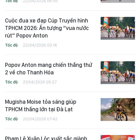
Tốc độ
22/04/2026 06:55
Cuộc đua xe đạp Cúp Truyền hình
TPHCM 2026: Ấn tượng “vua nước
rút” Popov Anton
Tốc độ
22/04/2026 00:14
Popov Anton mang chiến thắng thứ
2 về cho Thanh Hóa
Tốc độ
21/04/2026 05:27
Mugisha Moise tỏa sáng giúp
TPHCM thắng lớn tại Đà Lạt
Tốc độ
20/04/2026 07:42
Phạm Lê Xuân Lộc xuất sắc giành