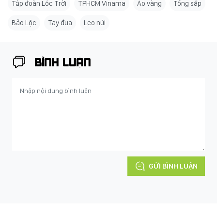
Tập đoàn Lộc Trời
TPHCM Vinama
Áo vàng
Tổng sắp
Bảo Lộc
Tay đua
Leo núi
BÌNH LUẬN
GỬI BÌNH LUẬN