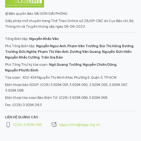
© Bản quyền Báo SÀI GÒN GIẢI PHÓNG.
Giấy phép mở chuyên trang Thể Thao Online số 28/GP-CBC do Cục Báo chí, Bộ
Thông tin và Truyền thông cấp ngày 06-09-2023.
Tổng Biên tập:
Nguyễn Khắc Văn
Phó Tổng Biên tập:
Nguyễn Ngọc Anh
,
Phạm Văn Trường
,
Bùi Thị Hồng Sương
,
Trương Đức Nghĩa
,
Phạm Thị Vân Anh
,
Dương Văn Quang
,
Nguyễn Đức Hiển
,
Nguyễn Khắc Cường
,
Trần Gia Bảo
Phó Tổng Thư ký tòa soạn:
Ngô Quang Trưởng
,
Nguyễn Chiến Dũng
,
Nguyễn Phước Bình
Tòa soạn : 432-434 Nguyễn Thị Minh Khai, Phường 5, Quận 3, TP.HCM
Điện thoại báo SGGP: (028) 3.9294.091, 3.9294.092, 3.9294.093, 3.9294.097,
3.9294.098
Điện thoại tòa soạn Báo Điện Tử: (028) 3.9294.069, 3.9294.068
Fax: (028) 3.9294.083
LIÊN HỆ QUẢNG CÁO :
(028) 3.9294.094
sggponline@sggp.org.vn