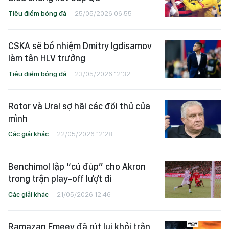
Tiêu điểm bóng đá
25/05/2026 06:55
CSKA sẽ bổ nhiệm Dmitry Igdisamov
làm tân HLV trưởng
Tiêu điểm bóng đá
23/05/2026 12:32
Rotor và Ural sợ hãi các đối thủ của
mình
Các giải khác
22/05/2026 12:28
Benchimol lập “cú đúp” cho Akron
trong trận play-off lượt đi
Các giải khác
21/05/2026 12:46
Ramazan Emeev đã rút lui khỏi trận