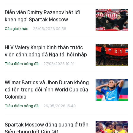
Diễn viên Dmitry Razanov hết lời
khen ngợi Spartak Moscow
Các giải khác
28/05/2026 09:38
HLV Valery Karpin bình thản trước
viễn cảnh bóng đá Nga tái hội nhập
Tiêu điểm bóng đá
27/05/2026 10:01
Wilmar Barrios và Jhon Duran không
có tên trong đội hình World Cup của
Colombia
Tiêu điểm bóng đá
26/05/2026 15:40
Spartak Moscow đăng quang ở trận
Siêu chung kết Cúp QG