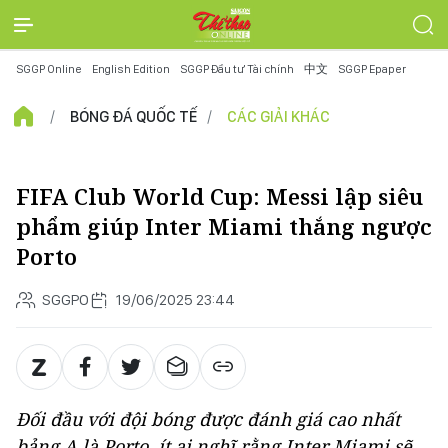
SGGP Online
English Edition
SGGP Đầu tư Tài chính
中文
SGGP Epaper
BÓNG ĐÁ QUỐC TẾ
CÁC GIẢI KHÁC
FIFA Club World Cup: Messi lập siêu
phẩm giúp Inter Miami thắng ngược
Porto
SGGPO
19/06/2025 23:44
Đối đầu với đội bóng được đánh giá cao nhất
bảng A là Porto, ít ai nghĩ rằng Inter Miami sẽ