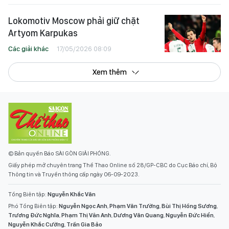
Lokomotiv Moscow phải giữ chặt
Artyom Karpukas
Các giải khác
17/05/2026 08:09
Xem thêm
© Bản quyền Báo SÀI GÒN GIẢI PHÓNG.
Giấy phép mở chuyên trang Thể Thao Online số 28/GP-CBC do Cục Báo chí, Bộ
Thông tin và Truyền thông cấp ngày 06-09-2023.
Tổng Biên tập:
Nguyễn Khắc Văn
Phó Tổng Biên tập:
Nguyễn Ngọc Anh
,
Phạm Văn Trường
,
Bùi Thị Hồng Sương
,
Trương Đức Nghĩa
,
Phạm Thị Vân Anh
,
Dương Văn Quang
,
Nguyễn Đức Hiển
,
Nguyễn Khắc Cường
,
Trần Gia Bảo