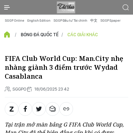
SGGP Online
English Edition
SGGP Đầu tư Tài chính
中文
SGGP Epaper
BÓNG ĐÁ QUỐC TẾ
CÁC GIẢI KHÁC
FIFA Club World Cup: Man.City nhẹ
nhàng giành 3 điểm trước Wydad
Casablanca
SGGPO
18/06/2025 23:42
Tại trận mở màn bảng G FIFA Club World Cup,
Man.City đã thể hiện đẳng cấp khi có được