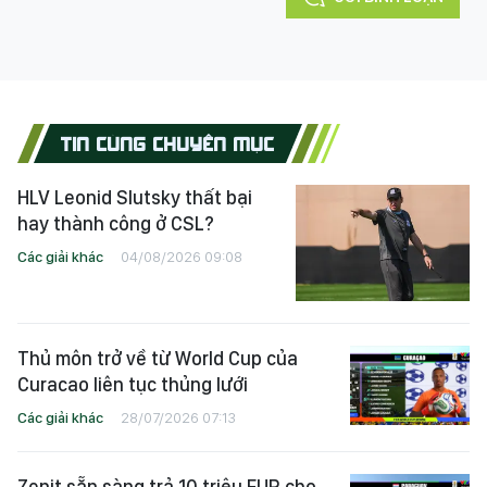
TIN CÙNG CHUYÊN MỤC
HLV Leonid Slutsky thất bại
hay thành công ở CSL?
Các giải khác
04/08/2026 09:08
Thủ môn trở về từ World Cup của
Curacao liên tục thủng lưới
Các giải khác
28/07/2026 07:13
Zenit sẵn sàng trả 10 triệu EUR cho