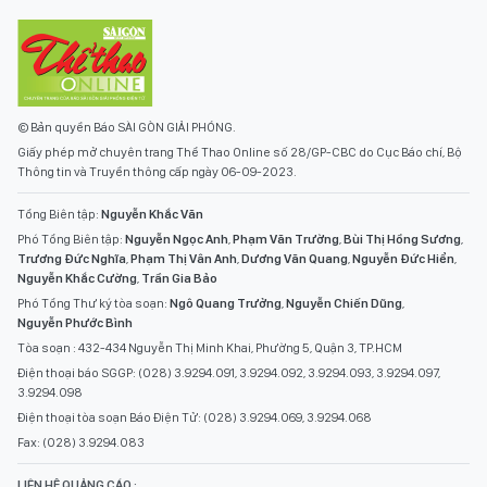
© Bản quyền Báo SÀI GÒN GIẢI PHÓNG.
Giấy phép mở chuyên trang Thể Thao Online số 28/GP-CBC do Cục Báo chí, Bộ
Thông tin và Truyền thông cấp ngày 06-09-2023.
Tổng Biên tập:
Nguyễn Khắc Văn
Phó Tổng Biên tập:
Nguyễn Ngọc Anh
,
Phạm Văn Trường
,
Bùi Thị Hồng Sương
,
Trương Đức Nghĩa
,
Phạm Thị Vân Anh
,
Dương Văn Quang
,
Nguyễn Đức Hiển
,
Nguyễn Khắc Cường
,
Trần Gia Bảo
Phó Tổng Thư ký tòa soạn:
Ngô Quang Trưởng
,
Nguyễn Chiến Dũng
,
Nguyễn Phước Bình
Tòa soạn : 432-434 Nguyễn Thị Minh Khai, Phường 5, Quận 3, TP.HCM
Điện thoại báo SGGP: (028) 3.9294.091, 3.9294.092, 3.9294.093, 3.9294.097,
3.9294.098
Điện thoại tòa soạn Báo Điện Tử: (028) 3.9294.069, 3.9294.068
Fax: (028) 3.9294.083
LIÊN HỆ QUẢNG CÁO :