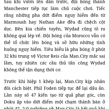
Sau khi vươn lên dẫn trước, đội bóng thành
Manchester tiếp tục làm chủ cuộc chơi. Tiếc
rằng những pha dứt điểm nguy hiểm đến từ
Marmoush hay Nathan Ake đều đi chệch cột
dọc. Bên kia chiến tuyến, Wydad cũng tỏ ra
không quá lép vế. Đội bóng của Morocco vẫn có
thể tổ chức lên bóng và sở hữu những tình
huống nguy hiểm. Tiêu biểu là pha bóng ở phút
32 khi trung vệ Victor Reis của Man.City mắc sai
lầm, tuy nhiên các cầu thủ tấn công Wydad
không thể tận dụng thời cơ.
Trước khi hiệp 1 khép lại, Man.City kịp nhân
đôi cách biệt. Phil Foden tiếp tục để lại dấu ấn.
Lần này số 47 kiến tạo từ quả phạt góc, còn
Doku ập vào dứt điểm một chạm thành bàn ở
phút 42. 2-0 nghiêng về Man.City là kết quả khi