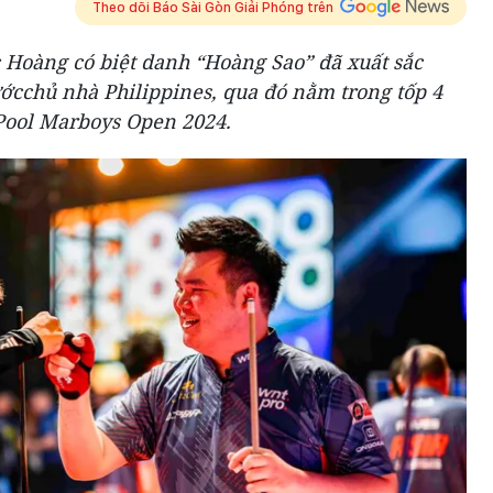
Theo dõi Báo Sài Gòn Giải Phóng trên
Hoàng có biệt danh “Hoàng Sao” đã xuất sắc
ớcchủ nhà Philippines, qua đó nằm trong tốp 4
s Pool Marboys Open 2024.