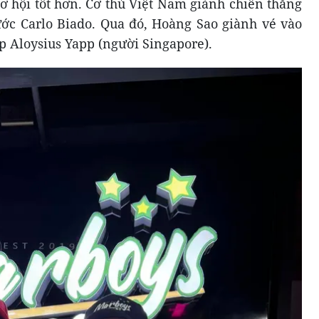
ơ hội tốt hơn. Cơ thủ Việt Nam giành chiến thắng
rước Carlo Biado. Qua đó, Hoàng Sao giành vé vào
p Aloysius Yapp (người Singapore).