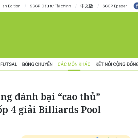
lish Edition
SGGP Đầu tư Tài chính
中文版
SGGP Epaper
FUTSAL
BÓNG CHUYỀN
CÁC MÔN KHÁC
KẾT NỐI CỘNG ĐỒN
g đánh bại “cao thủ”
ốp 4 giải Billiards Pool