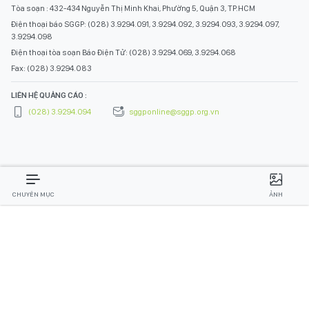
Tòa soạn : 432-434 Nguyễn Thị Minh Khai, Phường 5, Quận 3, TP.HCM
Điện thoại báo SGGP: (028) 3.9294.091, 3.9294.092, 3.9294.093, 3.9294.097,
3.9294.098
Điện thoại tòa soạn Báo Điện Tử: (028) 3.9294.069, 3.9294.068
Fax: (028) 3.9294.083
LIÊN HỆ QUẢNG CÁO :
(028) 3.9294.094
sggponline@sggp.org.vn
CHUYÊN MỤC
ẢNH