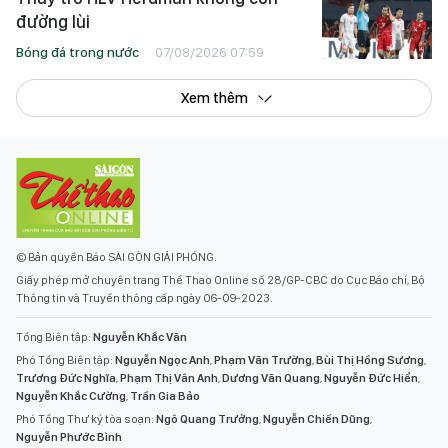
đường lùi
Bóng đá trong nước
07/08/2026 07:59
Xem thêm
© Bản quyền Báo SÀI GÒN GIẢI PHÓNG.
Giấy phép mở chuyên trang Thể Thao Online số 28/GP-CBC do Cục Báo chí, Bộ
Thông tin và Truyền thông cấp ngày 06-09-2023.
Tổng Biên tập:
Nguyễn Khắc Văn
Phó Tổng Biên tập:
Nguyễn Ngọc Anh
,
Phạm Văn Trường
,
Bùi Thị Hồng Sương
,
Trương Đức Nghĩa
,
Phạm Thị Vân Anh
,
Dương Văn Quang
,
Nguyễn Đức Hiển
,
Nguyễn Khắc Cường
,
Trần Gia Bảo
Phó Tổng Thư ký tòa soạn:
Ngô Quang Trưởng
,
Nguyễn Chiến Dũng
,
Nguyễn Phước Bình