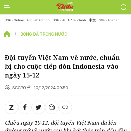
SGGP Online
English Edition
SGGP Đầu tư Tài chính
中文
SGGP Epaper
BÓNG ĐÁ TRONG NƯỚC
Đội tuyển Việt Nam về nước, chuẩn
bị cho cuộc tiếp đón Indonesia vào
ngày 15-12
SGGPO
10/12/2024 09:50
Chiều ngày 10-12, đội tuyển Việt Nam đã lên
đường trở về nước sau khi kết thúc trận đấu đầu