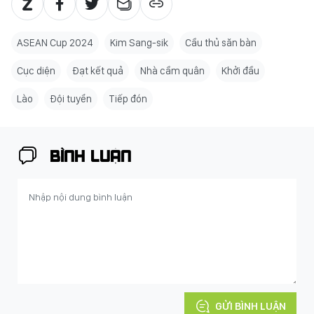
ASEAN Cup 2024
Kim Sang-sik
Cầu thủ săn bàn
Cục diện
Đạt kết quả
Nhà cầm quân
Khởi đầu
Lào
Đội tuyển
Tiếp đón
BÌNH LUẬN
GỬI BÌNH LUẬN