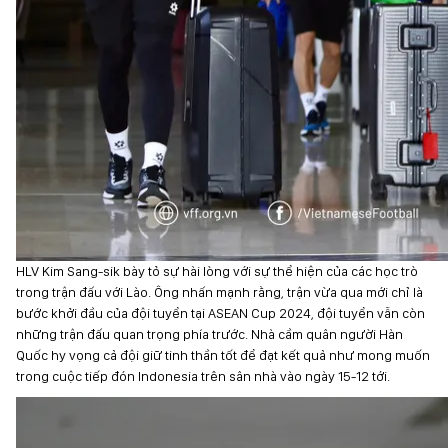
HLV Kim Sang-sik bày tỏ sự hài lòng với sự thể hiện của các học trò
trong trận đấu với Lào. Ông nhấn mạnh rằng, trận vừa qua mới chỉ là
bước khởi đầu của đội tuyển tại ASEAN Cup 2024, đội tuyển vẫn còn
những trận đấu quan trọng phía trước. Nhà cầm quân người Hàn
Quốc hy vọng cả đội giữ tinh thần tốt để đạt kết quả như mong muốn
trong cuộc tiếp đón Indonesia trên sân nhà vào ngày 15-12 tới.