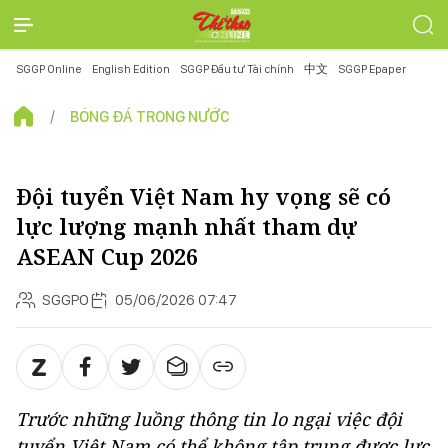
SGGP Online
English Edition
SGGP Đầu tư Tài chính
中文
SGGP Epaper
BÓNG ĐÁ TRONG NƯỚC
Đội tuyển Việt Nam hy vọng sẽ có
lực lượng mạnh nhất tham dự
ASEAN Cup 2026
SGGPO
05/06/2026 07:47
Trước những luồng thông tin lo ngại việc đội
tuyển Việt Nam có thể không tập trung được lực