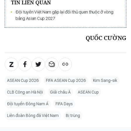
TIN LIÊN QUAN
Đội tuyển Việt Nam gặp lại đối thủ quen thuộc ở vòng
bảng Asian Cup 2027
QUỐC CƯỜNG
ASEAN Cup 2026
FIFA ASEAN Cup 2026
Kim Sang-sik
CLB Công an Hà Nội
Giải châu Á
ASEAN Cup
Đội tuyển Đông Nam Á
FIFA Days
Liên đoàn Bóng đá Việt Nam
Bị trùng