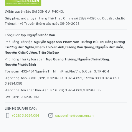
© Bản quyền Báo SÀI GÒN GIẢI PHÓNG.
Giấy phép mở chuyên trang Thể Thao Online số 28/GP-CBC do Cục Báo chí, Bộ
Thông tin và Truyền thông cấp ngày 06-09-2023.
Tổng Biên tập:
Nguyễn Khắc Văn
Phó Tổng Biên tập:
Nguyễn Ngọc Anh
,
Phạm Văn Trường
,
Bùi Thị Hồng Sương
,
Trương Đức Nghĩa
,
Phạm Thị Vân Anh
,
Dương Văn Quang
,
Nguyễn Đức Hiển
,
Nguyễn Khắc Cường
,
Trần Gia Bảo
Phó Tổng Thư ký tòa soạn:
Ngô Quang Trưởng
,
Nguyễn Chiến Dũng
,
Nguyễn Phước Bình
Tòa soạn : 432-434 Nguyễn Thị Minh Khai, Phường 5, Quận 3, TP.HCM
Điện thoại báo SGGP: (028) 3.9294.091, 3.9294.092, 3.9294.093, 3.9294.097,
3.9294.098
Điện thoại tòa soạn Báo Điện Tử: (028) 3.9294.069, 3.9294.068
Fax: (028) 3.9294.083
LIÊN HỆ QUẢNG CÁO :
(028) 3.9294.094
sggponline@sggp.org.vn