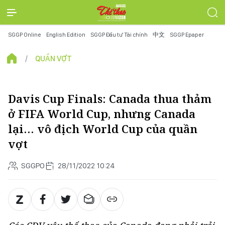
SGGP Online
English Edition
SGGP Đầu tư Tài chính
中文
SGGP Epaper
QUẦN VỢT
Davis Cup Finals: Canada thua thảm
ở FIFA World Cup, nhưng Canada
lại… vô địch World Cup của quần
vợt
SGGPO
28/11/2022 10:24