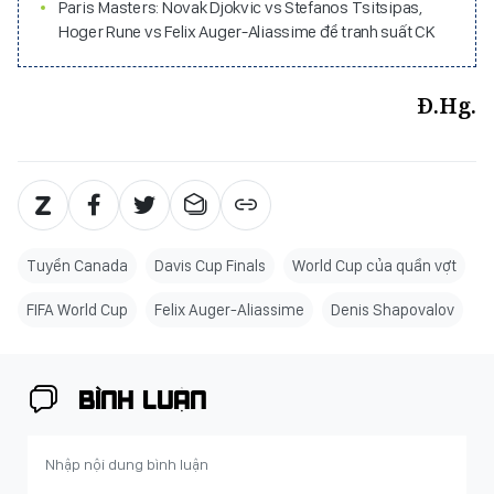
Paris Masters: Novak Djokvic vs Stefanos Tsitsipas,
Hoger Rune vs Felix Auger-Aliassime để tranh suất CK
Đ.Hg.
Tuyển Canada
Davis Cup Finals
World Cup của quần vợt
FIFA World Cup
Felix Auger-Aliassime
Denis Shapovalov
BÌNH LUẬN