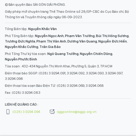
© Bản quyền Báo SÀI GÒN GIẢI PHÓNG.
Giấy phép mở chuyên trang Thể Thao Online số 28/GP-CBC do Cục Báo chí, Bộ
Thông tin và Truyền thông cấp ngày 06-09-2023.
Tổng Biên tập:
Nguyễn Khắc Văn
Phó Tổng Biên tập:
Nguyễn Ngọc Anh
,
Phạm Văn Trường
,
Bùi Thị Hồng Sương
,
Trương Đức Nghĩa
,
Phạm Thị Vân Anh
,
Dương Văn Quang
,
Nguyễn Đức Hiển
,
Nguyễn Khắc Cường
,
Trần Gia Bảo
Phó Tổng Thư ký tòa soạn:
Ngô Quang Trưởng
,
Nguyễn Chiến Dũng
,
Nguyễn Phước Bình
Tòa soạn : 432-434 Nguyễn Thị Minh Khai, Phường 5, Quận 3, TP.HCM
Điện thoại báo SGGP: (028) 3.9294.091, 3.9294.092, 3.9294.093, 3.9294.097,
3.9294.098
Điện thoại tòa soạn Báo Điện Tử: (028) 3.9294.069, 3.9294.068
Fax: (028) 3.9294.083
LIÊN HỆ QUẢNG CÁO :
(028) 3.9294.094
sggponline@sggp.org.vn