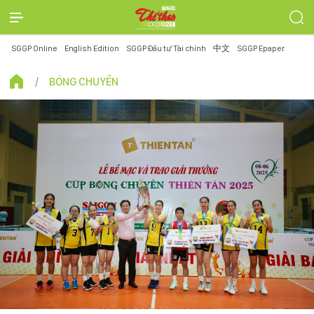
SGGP Online
English Edition
SGGP Đầu tư Tài chính
中文
SGGP Epaper
BÓNG CHUYỀN