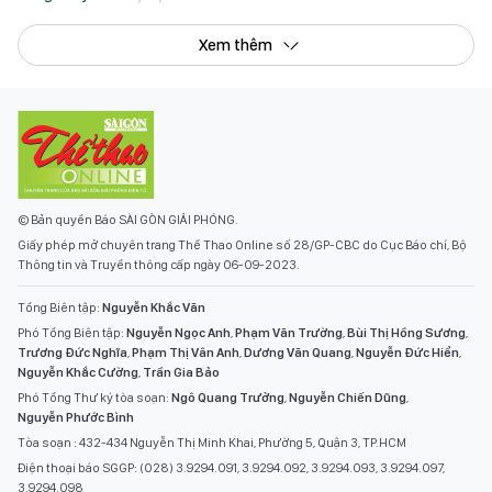
Xem thêm
© Bản quyền Báo SÀI GÒN GIẢI PHÓNG.
Giấy phép mở chuyên trang Thể Thao Online số 28/GP-CBC do Cục Báo chí, Bộ
Thông tin và Truyền thông cấp ngày 06-09-2023.
Tổng Biên tập:
Nguyễn Khắc Văn
Phó Tổng Biên tập:
Nguyễn Ngọc Anh
,
Phạm Văn Trường
,
Bùi Thị Hồng Sương
,
Trương Đức Nghĩa
,
Phạm Thị Vân Anh
,
Dương Văn Quang
,
Nguyễn Đức Hiển
,
Nguyễn Khắc Cường
,
Trần Gia Bảo
Phó Tổng Thư ký tòa soạn:
Ngô Quang Trưởng
,
Nguyễn Chiến Dũng
,
Nguyễn Phước Bình
Tòa soạn : 432-434 Nguyễn Thị Minh Khai, Phường 5, Quận 3, TP.HCM
Điện thoại báo SGGP: (028) 3.9294.091, 3.9294.092, 3.9294.093, 3.9294.097,
3.9294.098