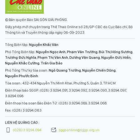
© Bản quyền Báo SÀI GÒN GIẢI PHÓNG.
Giấy phép mở chuyên trang Thể Thao Online số 28/GP-CBC do Cục Báo chí, Bộ
Thông tin và Truyền thông cấp ngày 06-09-2023.
Tổng Biên tập:
Nguyễn Khắc Văn
Phó Tổng Biên tập:
Nguyễn Ngọc Anh
,
Phạm Văn Trường
,
Bùi Thị Hồng Sương
,
Trương Đức Nghĩa
,
Phạm Thị Vân Anh
,
Dương Văn Quang
,
Nguyễn Đức Hiển
,
Nguyễn Khắc Cường
,
Trần Gia Bảo
Phó Tổng Thư ký tòa soạn:
Ngô Quang Trưởng
,
Nguyễn Chiến Dũng
,
Nguyễn Phước Bình
Tòa soạn : 432-434 Nguyễn Thị Minh Khai, Phường 5, Quận 3, TP.HCM
Điện thoại báo SGGP: (028) 3.9294.091, 3.9294.092, 3.9294.093, 3.9294.097,
3.9294.098
Điện thoại tòa soạn Báo Điện Tử: (028) 3.9294.069, 3.9294.068
Fax: (028) 3.9294.083
LIÊN HỆ QUẢNG CÁO :
(028) 3.9294.094
sggponline@sggp.org.vn