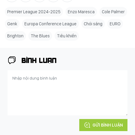
Premier League 2024-2025
Enzo Maresca
Cole Palmer
Genk
Europa Conference League
Chói sáng
EURO
Brighton
The Blues
Tiêu khiển
BÌNH LUẬN
GỬI BÌNH LUẬN