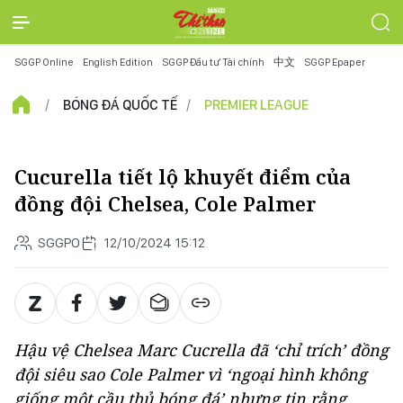
SGGP Online
English Edition
SGGP Đầu tư Tài chính
中文
SGGP Epaper
BÓNG ĐÁ QUỐC TẾ
PREMIER LEAGUE
Cucurella tiết lộ khuyết điểm của
đồng đội Chelsea, Cole Palmer
SGGPO
12/10/2024 15:12
Hậu vệ Chelsea Marc Cucrella đã ‘chỉ trích’ đồng
đội siêu sao Cole Palmer vì ‘ngoại hình không
giống một cầu thủ bóng đá’ nhưng tin rằng