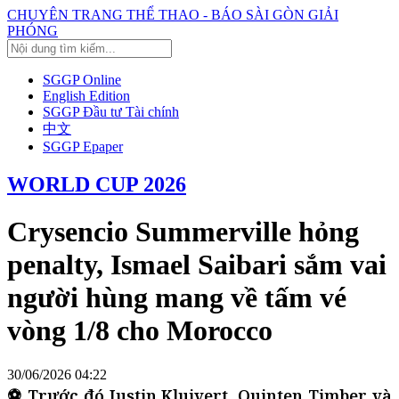
CHUYÊN TRANG THỂ THAO - BÁO SÀI GÒN GIẢI
PHÓNG
SGGP Online
English Edition
SGGP Đầu tư Tài chính
中文
SGGP Epaper
WORLD CUP 2026
Crysencio Summerville hỏng
penalty, Ismael Saibari sắm vai
người hùng mang về tấm vé
vòng 1/8 cho Morocco
30/06/2026 04:22
⚽ Trước đó Justin Kluivert, Quinten Timber và