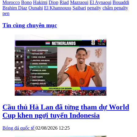
Morocco
Bono
Hakimi
Diop
Riad
Mazraoui
El Aynaoui
Bouaddi
Brahim Diaz
Ounahi
El Khannouss
Saibari
penalty
chấm penalty
pen
Tin cùng chuyên mục
Cầu thủ Hà Lan đã từng tham dự World
Cup khen ngợi tuyển Indonesia
Bóng đá quốc tế
02/08/2026 12:25