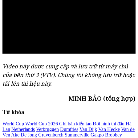
Video này được cung cấp và lưu trữ từ máy chủ
của bên thứ 3 (
VTV
). Chúng tôi không lưu trữ hoặc
tải lên tài liệu này.
MINH BẢO (tổng hợp)
Từ khóa
World Cup
World Cup 2026
Ghi bàn
kiến tạo
Đội hình thi đấu
Hà
Lan
Netherlands
Verbruggen
Dumfries
Van Dijk
Van Hecke
Van de
Ven
Ake
De Jong
Gravenberch
Summerville
Gakpo
Brobbey