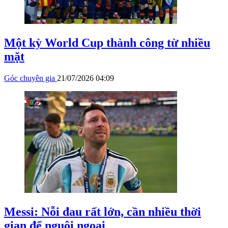
Một kỳ World Cup thành công từ nhiều
mặt
Góc chuyên gia
21/07/2026 04:09
Messi: Nỗi đau rất lớn, cần nhiều thời
gian để nguôi ngoai