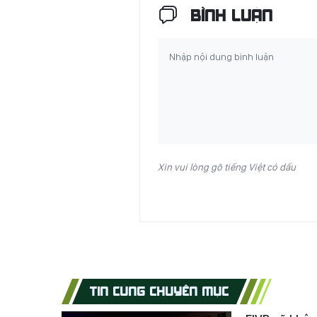
BÌNH LUẬN
Xin vui lòng gõ tiếng Việt có dấu
TIN CÙNG CHUYÊN MỤC