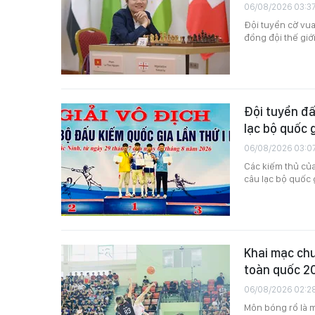
06/08/2026 03:3
Đội tuyển cờ vua
đồng đội thế giớ
Đội tuyển đấ
lạc bộ quốc 
06/08/2026 03:0
Các kiếm thủ của 
câu lạc bộ quốc 
Khai mạc chư
toàn quốc 2
06/08/2026 02:2
Môn bóng rổ là m