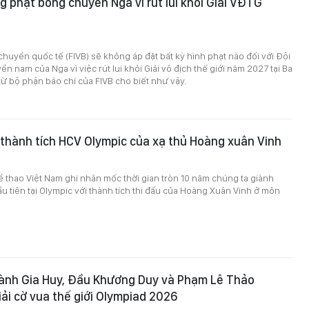
g phạt bóng chuyền Nga vì rút lui khỏi Giải VĐTG
huyền quốc tế (FIVB) sẽ không áp đặt bất kỳ hình phạt nào đối với Đội
n nam của Nga vì việc rút lui khỏi Giải vô địch thế giới năm 2027 tại Ba
từ bộ phận báo chí của FIVB cho biết như vậy.
thành tích HCV Olympic của xạ thủ Hoàng xuân Vinh
 thao Việt Nam ghi nhân mốc thời gian tròn 10 năm chúng ta giành
 tiên tại Olympic với thành tích thi đấu của Hoàng Xuân Vinh ở môn
Bành Gia Huy, Đầu Khương Duy và Phạm Lê Thảo
ải cờ vua thế giới Olympiad 2026