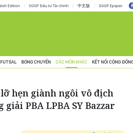
lish Edition
SGGP Đầu tư Tài chính
中文版
SGGP Epaper
FUTSAL
BÓNG CHUYỀN
CÁC MÔN KHÁC
KẾT NỐI CỘNG ĐỒN
lỡ hẹn giành ngôi vô địch
ồng giải PBA LPBA SY Bazzar