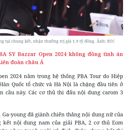
g tại chung kết, nhận thưởng trị giá 1.9 tỷ đồng. Ảnh: BTC
PBA SY Bazzar Open 2024 không đồng tình án
Liên đoàn châu Á
pen 2024 nằm trong hệ thống PBA Tour do Hiệp
 Hàn Quốc tổ chức và Hà Nội là chặng đầu tiên ở
n cầu này. Các cơ thủ thi đấu nội dung carom 3
im Ga-young đã giành chiến thắng nội dung nữ của
g kết nội dung nam của giải PBA, 2 cơ thủ Eom