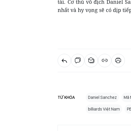
tài. Cơ thủ vô địch Daniel S
nhất và hy vọng sẽ có dịp tiếp
TỪ KHÓA
Daniel Sanchez
Mã 
billiards Việt Nam
P