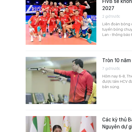
FIVB sẽ khôn
2027
2 giờ trước
Liên đoàn bóng c
tuyển bóng chuyề
Lan - thông báo 
Tròn 10 năm 
7 giờ trước
Hôm nay 6-8, Thể
được tấm HCV đầu
bắn súng.
Các kỳ thủ 
Nguyên dự gi