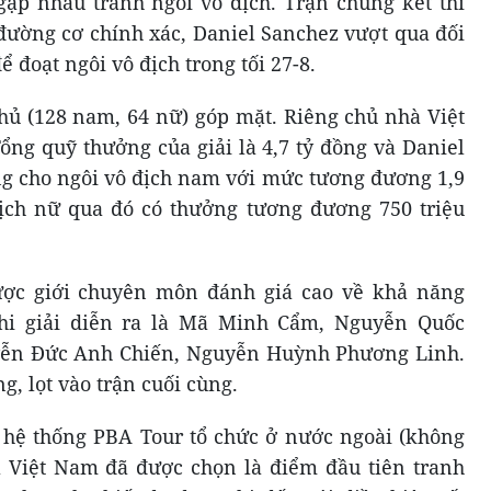
gặp nhau tranh ngôi vô địch. Trận chung kết thi
 đường cơ chính xác, Daniel Sanchez vượt qua đối
ể đoạt ngôi vô địch trong tối 27-8.
thủ (128 nam, 64 nữ) góp mặt. Riêng chủ nhà Việt
ổng quỹ thưởng của giải là 4,7 tỷ đồng và Daniel
g cho ngôi vô địch nam với mức tương đương 1,9
ịch nữ qua đó có thưởng tương đương 750 triệu
ược giới chuyên môn đánh giá cao về khả năng
khi giải diễn ra là Mã Minh Cẩm, Nguyễn Quốc
yễn Đức Anh Chiến, Nguyễn Huỳnh Phương Linh.
g, lọt vào trận cuối cùng.
ủa hệ thống PBA Tour tổ chức ở nước ngoài (không
à Việt Nam đã được chọn là điểm đầu tiên tranh