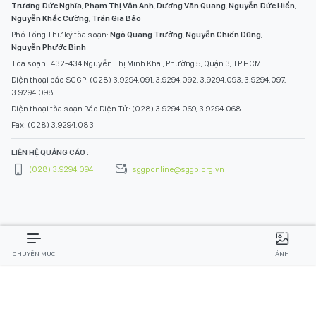
Trương Đức Nghĩa
,
Phạm Thị Vân Anh
,
Dương Văn Quang
,
Nguyễn Đức Hiển
,
Nguyễn Khắc Cường
,
Trần Gia Bảo
Phó Tổng Thư ký tòa soạn:
Ngô Quang Trưởng
,
Nguyễn Chiến Dũng
,
Nguyễn Phước Bình
Tòa soạn : 432-434 Nguyễn Thị Minh Khai, Phường 5, Quận 3, TP.HCM
Điện thoại báo SGGP: (028) 3.9294.091, 3.9294.092, 3.9294.093, 3.9294.097,
3.9294.098
Điện thoại tòa soạn Báo Điện Tử: (028) 3.9294.069, 3.9294.068
Fax: (028) 3.9294.083
LIÊN HỆ QUẢNG CÁO :
(028) 3.9294.094
sggponline@sggp.org.vn
CHUYÊN MỤC
ẢNH