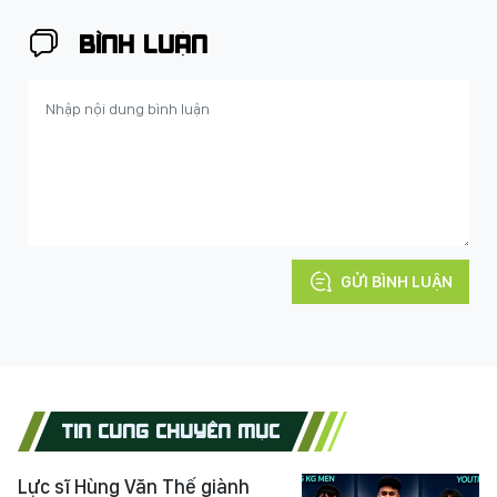
BÌNH LUẬN
GỬI BÌNH LUẬN
TIN CÙNG CHUYÊN MỤC
Lực sĩ Hùng Văn Thế giành