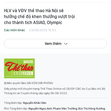
HLV và VĐV thể thao Hà Nội sẽ
hưởng chế độ khen thưởng vượt trội
cho thành tích ASIAD, Olympic
Các môn khác
03/08/2026 10:53
Xem thêm
© Bản quyền Báo SÀI GÒN GIẢI PHÓNG.
Giấy phép mở chuyên trang Thể Thao Online số 28/GP-CBC do Cục Báo chí, Bộ
Thông tin và Truyền thông cấp ngày 06-09-2023.
Tổng Biên tập:
Nguyễn Khắc Văn
Phó Tổng Biên tập:
Nguyễn Ngọc Anh
,
Phạm Văn Trường
,
Bùi Thị Hồng Sương
,