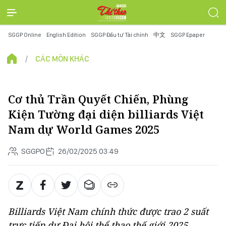
SGGP Online
English Edition
SGGP Đầu tư Tài chính
中文
SGGP Epaper
CÁC MÔN KHÁC
Cơ thủ Trần Quyết Chiến, Phùng
Kiện Tường đại diện billiards Việt
Nam dự World Games 2025
SGGPO
26/02/2025 03:49
Billiards Việt Nam chính thức được trao 2 suất
trực tiếp dự Đại hội thể thao thế giới 2025