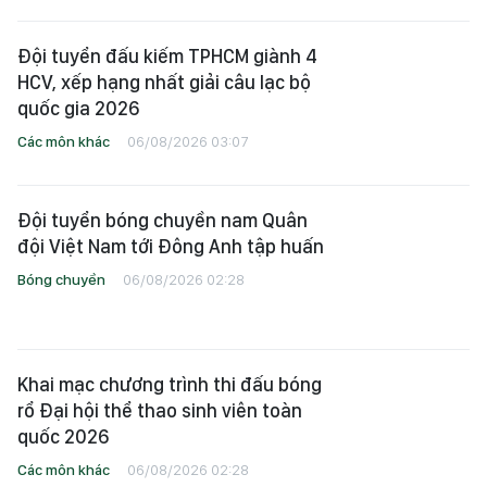
Đội tuyển đấu kiếm TPHCM giành 4
HCV, xếp hạng nhất giải câu lạc bộ
quốc gia 2026
Các môn khác
06/08/2026 03:07
Đội tuyển bóng chuyền nam Quân
đội Việt Nam tới Đông Anh tập huấn
Bóng chuyền
06/08/2026 02:28
Khai mạc chương trình thi đấu bóng
rổ Đại hội thể thao sinh viên toàn
quốc 2026
Các môn khác
06/08/2026 02:28