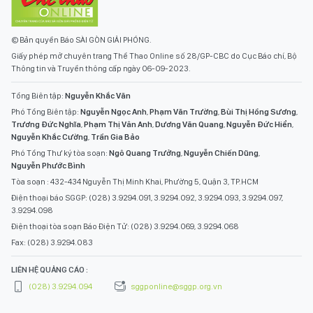
© Bản quyền Báo SÀI GÒN GIẢI PHÓNG.
Giấy phép mở chuyên trang Thể Thao Online số 28/GP-CBC do Cục Báo chí, Bộ
Thông tin và Truyền thông cấp ngày 06-09-2023.
Tổng Biên tập:
Nguyễn Khắc Văn
Phó Tổng Biên tập:
Nguyễn Ngọc Anh
,
Phạm Văn Trường
,
Bùi Thị Hồng Sương
,
Trương Đức Nghĩa
,
Phạm Thị Vân Anh
,
Dương Văn Quang
,
Nguyễn Đức Hiển
,
Nguyễn Khắc Cường
,
Trần Gia Bảo
Phó Tổng Thư ký tòa soạn:
Ngô Quang Trưởng
,
Nguyễn Chiến Dũng
,
Nguyễn Phước Bình
Tòa soạn : 432-434 Nguyễn Thị Minh Khai, Phường 5, Quận 3, TP.HCM
Điện thoại báo SGGP: (028) 3.9294.091, 3.9294.092, 3.9294.093, 3.9294.097,
3.9294.098
Điện thoại tòa soạn Báo Điện Tử: (028) 3.9294.069, 3.9294.068
Fax: (028) 3.9294.083
LIÊN HỆ QUẢNG CÁO :
(028) 3.9294.094
sggponline@sggp.org.vn