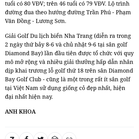
tuổi có 80 VĐV; trên 46 tuổi có 79 VĐV. Lộ trình
đường đua theo hướng đường Trần Phú - Phạm
Văn Đồng - Lương Sơn.
Giải Golf Du lịch biển Nha Trang (diễn ra trong
2 ngày thứ bảy 8-6 và chủ nhật 9-6 tại sân golf
Diamond Bay) lần đầu tiên được tổ chức với quy
mô mở rộng và nhiều giải thưởng hấp dẫn nhân
dịp khai trương lỗ golf thứ 18 trên sân Diamond
Bay Golf Club - cũng là một trong rất ít sân golf
tại Việt Nam sử dụng giống cỏ đẹp nhất, hiện
đại nhất hiện nay.
ANH KHOA