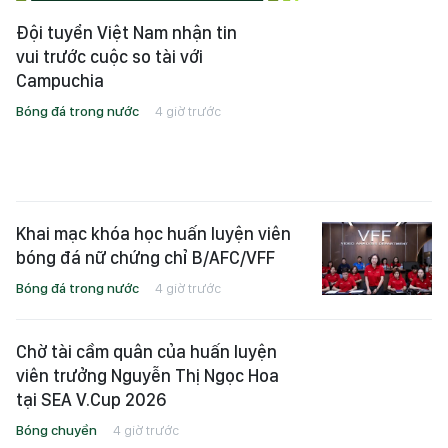
Đội tuyển Việt Nam nhận tin
vui trước cuộc so tài với
Campuchia
Bóng đá trong nước
4 giờ trước
Khai mạc khóa học huấn luyện viên
bóng đá nữ chứng chỉ B/AFC/VFF
Bóng đá trong nước
4 giờ trước
Chờ tài cầm quân của huấn luyện
viên trưởng Nguyễn Thị Ngọc Hoa
tại SEA V.Cup 2026
Bóng chuyền
4 giờ trước