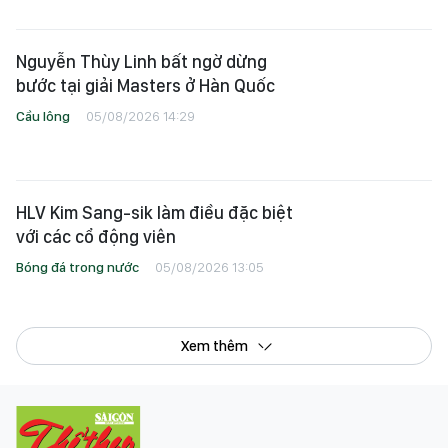
Nguyễn Thùy Linh bất ngờ dừng
bước tại giải Masters ở Hàn Quốc
Cầu lông
05/08/2026 14:29
HLV Kim Sang-sik làm điều đặc biệt
với các cổ động viên
Bóng đá trong nước
05/08/2026 13:05
Xem thêm