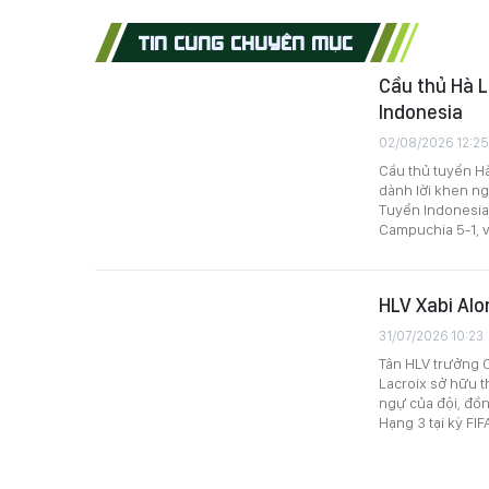
TIN CÙNG CHUYÊN MỤC
Cầu thủ Hà 
Indonesia
02/08/2026 12:25
Cầu thủ tuyển Hà
dành lời khen ng
Tuyển Indonesia 
Campuchia 5-1, v
HLV Xabi Alo
31/07/2026 10:23
Tân HLV trưởng C
Lacroix sở hữu 
ngự của đội, đồn
Hạng 3 tại kỳ FI