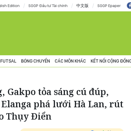
lish Edition
SGGP Đầu tư Tài chính
中文版
SGGP Epaper
FUTSAL
BÓNG CHUYỀN
CÁC MÔN KHÁC
KẾT NỐI CỘNG ĐỒN
, Gakpo tỏa sáng cú đúp,
 Elanga phá lưới Hà Lan, rút
ho Thụy Điển