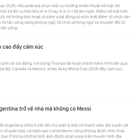
up 2026, nếu phải lựa chọn một xu hướng chiến thuật nổi bật, tôi
ột sơ đồ cụ thể như 4-3-3 hay 4-2-3-1 đã lên ngôi. Điểm nổi bật hơn
hức hệ thống linh hoạt và kiểm soát đồng bộ bốn thời điểm: tổ chức tấn
i từ tấn công sang phòng ngự, tổ chức phòng ngự và chuyển đổi từ
tấn công.
h cao đầy cảm xúc
tranh tài sôi động, trái bóng Trionda đã hoàn thành hành trình lăn qua
tại Mỹ, Canada và Mexico, khép lại kỳ World Cup 2026 đầy cảm xúc.
gentina trở về nhà mà không có Messi
á Argentina (AFA) trước đó cho biết là một số thành viên đội tuyển sẽ
ên chuyến bay, và ngôi sao Lionel Messi cũng không được nhìn thấy
bay ở trong những hình ảnh được phát sóng trên truyền hình địa