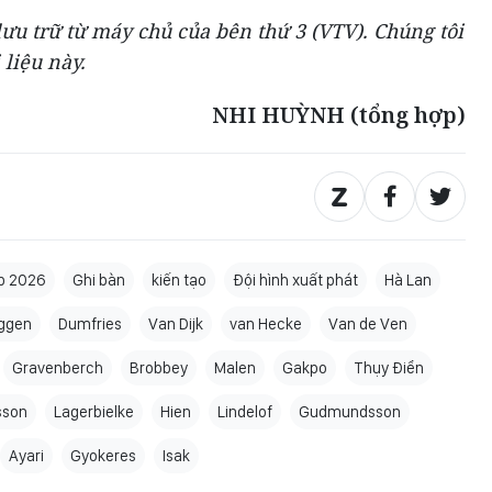
ưu trữ từ máy chủ của bên thứ 3 (
VTV
). Chúng tôi
 liệu này.
NHI HUỲNH (tổng hợp)
p 2026
Ghi bàn
kiến tạo
Đội hình xuất phát
Hà Lan
ggen
Dumfries
Van Dijk
van Hecke
Van de Ven
Gravenberch
Brobbey
Malen
Gakpo
Thụy Điển
sson
Lagerbielke
Hien
Lindelof
Gudmundsson
Ayari
Gyokeres
Isak