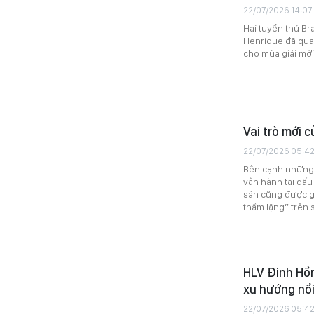
22/07/2026 14:07
Hai tuyển thủ Br
Henrique đã quay
cho mùa giải mớ
Vai trò mới 
22/07/2026 05:4
Bên cạnh những 
vận hành tại đấu
sân cũng được g
thầm lặng” trên 
HLV Đinh Hồn
xu hướng nổi
22/07/2026 05:4