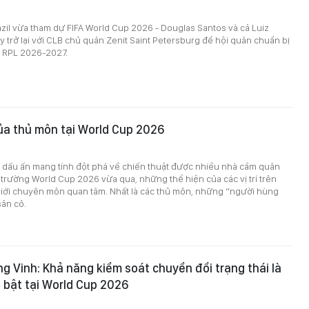
azil vừa tham dự FIFA World Cup 2026 - Douglas Santos và cả Luiz
 trở lại với CLB chủ quản Zenit Saint Petersburg để hội quân chuẩn bị
i RPL 2026-2027.
của thủ môn tại World Cup 2026
2
dấu ấn mang tính đột phá về chiến thuật được nhiều nhà cầm quân
 trường World Cup 2026 vừa qua, những thể hiện của các vị trí trên
iới chuyên môn quan tâm. Nhất là các thủ môn, những “người hùng
sân cỏ.
g Vinh: Khả năng kiểm soát chuyển đổi trạng thái là
 bật tại World Cup 2026
2