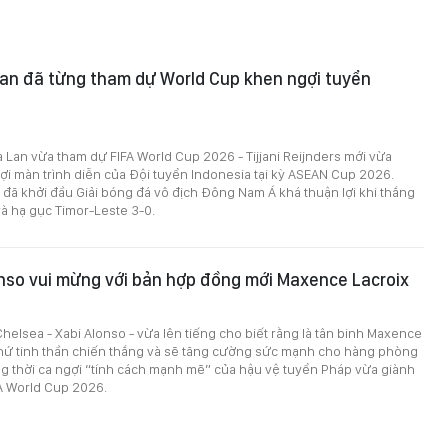
Lan đã từng tham dự World Cup khen ngợi tuyển
 Lan vừa tham dự FIFA World Cup 2026 - Tijjani Reijnders mới vừa
ợi màn trình diễn của Đội tuyển Indonesia tại kỳ ASEAN Cup 2026.
đã khởi đầu Giải bóng đá vô địch Đông Nam Á khá thuận lợi khi thắng
à hạ gục Timor-Leste 3-0.
nso vui mừng với bản hợp đồng mới Maxence Lacroix
helsea - Xabi Alonso - vừa lên tiếng cho biết rằng là tân binh Maxence
thứ tinh thần chiến thắng và sẽ tăng cường sức mạnh cho hàng phòng
g thời ca ngợi “tính cách mạnh mẽ” của hậu vệ tuyển Pháp vừa giành
FA World Cup 2026.