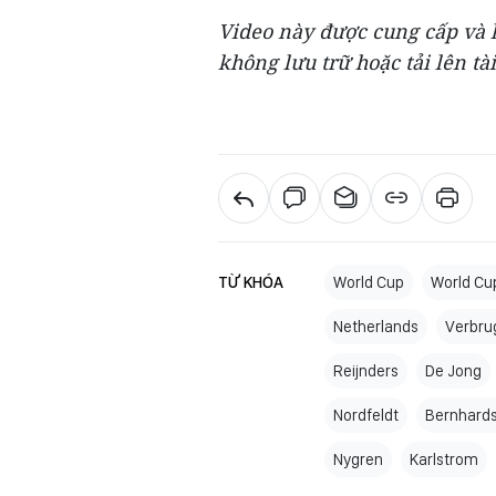
Video này được cung cấp và l
không lưu trữ hoặc tải lên tài
TỪ KHÓA
World Cup
World Cu
Netherlands
Verbru
Reijnders
De Jong
Nordfeldt
Bernhard
Nygren
Karlstrom