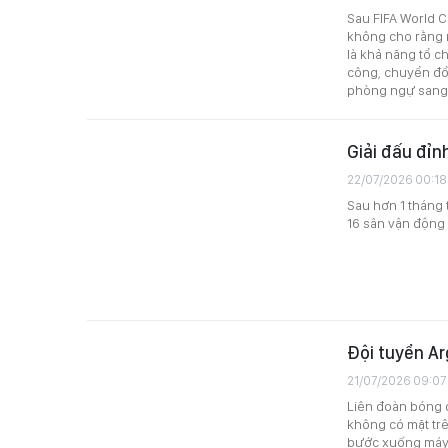
Sau FIFA World C
không cho rằng m
là khả năng tổ c
công, chuyển đổ
phòng ngự sang 
Giải đấu đỉn
22/07/2026 00:18
Sau hơn 1 tháng 
16 sân vận động 
Đội tuyển Ar
21/07/2026 09:07
Liên đoàn bóng đ
không có mặt tr
bước xuống máy 