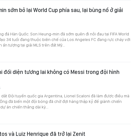
n sớm bỏ lại World Cup phía sau, lại bùng nổ ở giải
ng đá Hàn Quốc: Son Heung-min đã sớm quên đi nỗi đau tại FIFA World
đạo 34 tuổi đang thuộc biên chế của Los Angeles FC đang rực cháy với
ấn tượng tại giải MLS trên đất Mỹ...
i đối diện tương lai không có Messi trong đội hình
6
dắt Đội tuyển quốc gia Argentina, Lionel Scaloni đã làm được điều mà
i. Ông đã biến một đội bóng đã chờ đợi hàng thập kỷ để giành chiến
dự án chiến thắng dài kỳ...
os và Luiz Henrique đã trở lại Zenit