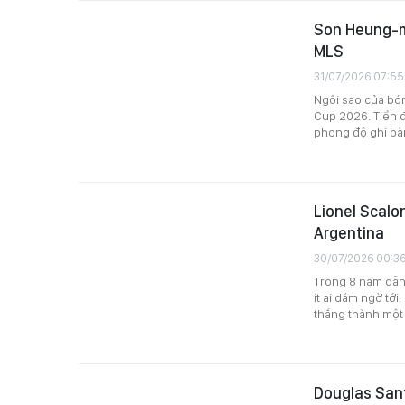
Son Heung-mi
MLS
31/07/2026 07:55
Ngôi sao của bó
Cup 2026. Tiền 
phong độ ghi bàn 
Lionel Scalon
Argentina
30/07/2026 00:3
Trong 8 năm dẫn 
ít ai dám ngờ tớ
thắng thành một 
Douglas Sant