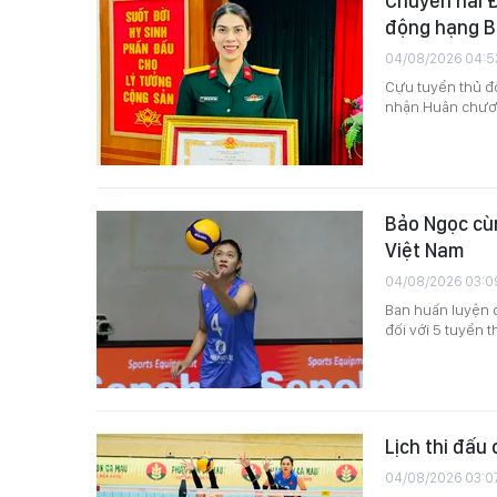
Chuyền hai 
động hạng B
04/08/2026 04:5
Cựu tuyển thủ đ
nhận Huân chươ
Bảo Ngọc cùn
Việt Nam
04/08/2026 03:0
Ban huấn luyện 
đối với 5 tuyển t
Lịch thi đấu
04/08/2026 03:0