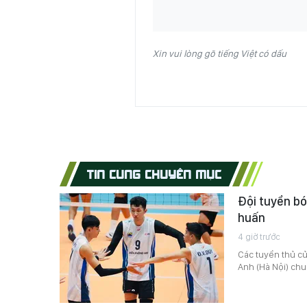
Xin vui lòng gõ tiếng Việt có dấu
TIN CÙNG CHUYÊN MỤC
Đội tuyển b
huấn
4 giờ trước
Các tuyển thủ c
Anh (Hà Nội) chu