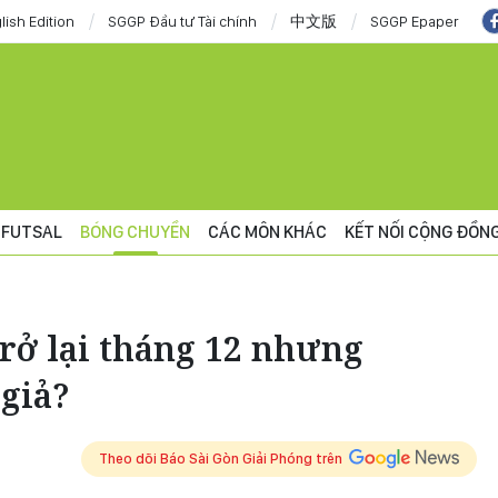
lish Edition
SGGP Đầu tư Tài chính
中文版
SGGP Epaper
FUTSAL
BÓNG CHUYỀN
CÁC MÔN KHÁC
KẾT NỐI CỘNG ĐỒN
rở lại tháng 12 nhưng
giả?
Theo dõi Báo Sài Gòn Giải Phóng trên