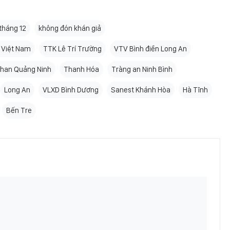
 tháng 12
không đón khán giả
 Việt Nam
TTK Lê Trí Trường
VTV Bình điền Long An
han Quảng Ninh
Thanh Hóa
Tràng an Ninh Bình
Long An
VLXD Bình Dương
Sanest Khánh Hòa
Hà Tĩnh
Bến Tre