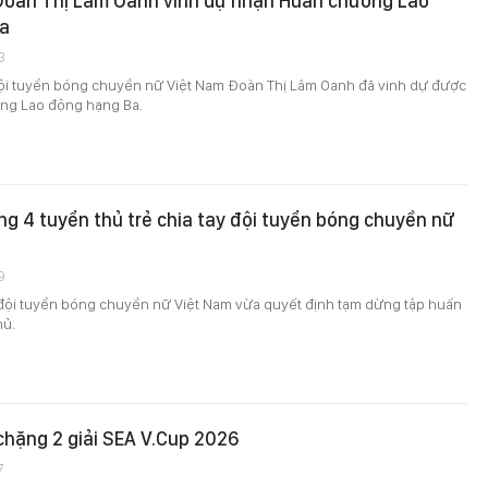
Đoàn Thị Lâm Oanh vinh dự nhận Huân chương Lao
a
3
ội tuyển bóng chuyền nữ Việt Nam Đoàn Thị Lâm Oanh đã vinh dự được
ng Lao động hạng Ba.
g 4 tuyển thủ trẻ chia tay đội tuyển bóng chuyền nữ
9
đội tuyển bóng chuyền nữ Việt Nam vừa quyết định tạm dừng tập huấn
hủ.
 chặng 2 giải SEA V.Cup 2026
7