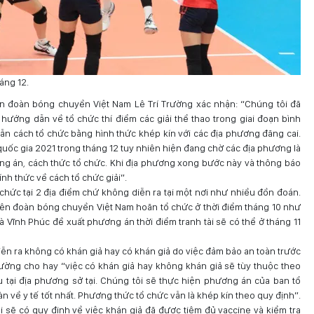
áng 12.
iên đoàn bóng chuyền Việt Nam Lê Trí Trường xác nhận: “Chúng tôi đã
ướng dẫn về tổ chức thí điểm các giải thể thao trong giai đoạn bình
n cách tổ chức bằng hình thức khép kín với các địa phương đăng cai.
 quốc gia 2021 trong tháng 12 tuy nhiên hiện đang chờ các địa phương là
 án, cách thức tổ chức. Khi địa phương xong bước này và thông báo
ính thức về cách tổ chức giải”.
 chức tại 2 địa điểm chứ không diễn ra tại một nơi như nhiều đồn đoán.
Liên đoàn bóng chuyền Việt Nam hoãn tổ chức ở thời điểm tháng 10 như
 là Vĩnh Phúc đề xuất phương án thời điểm tranh tài sẽ có thể ở tháng 11
diễn ra không có khán giả hay có khán giả do việc đảm bảo an toàn trước
rường cho hay “việc có khán giả hay không khán giả sẽ tùy thuộc theo
 tại địa phương sở tại. Chúng tôi sẽ thực hiện phương án của ban tổ
 về y tế tốt nhất. Phương thức tổ chức vẫn là khép kín theo quy định”.
 sẽ có quy định về việc khán giả đã được tiêm đủ vaccine và kiểm tra