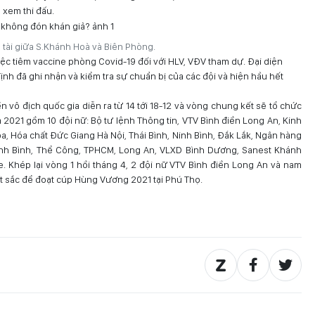
 xem thi đấu.
 tài giữa S.Khánh Hoà và Biên Phòng.
iệc tiêm vaccine phòng Covid-19 đối với HLV, VĐV tham dự. Đại diện
h đã ghi nhận và kiểm tra sự chuẩn bị của các đội và hiện hầu hết
ền vô địch quốc gia diễn ra từ 14 tới 18-12 và vòng chung kết sẽ tổ chức
ia 2021 gồm 10 đội nữ: Bộ tư lệnh Thông tin, VTV Bình điền Long An, Kinh
, Hóa chất Đức Giang Hà Nội, Thái Bình, Ninh Bình, Đắk Lắk, Ngân hàng
inh Bình, Thể Công, TPHCM, Long An, VLXD Bình Dương, Sanest Khánh
e. Khép lại vòng 1 hồi tháng 4, 2 đội nữ VTV Bình điền Long An và nam
t sắc để đoạt cúp Hùng Vương 2021 tại Phú Thọ.