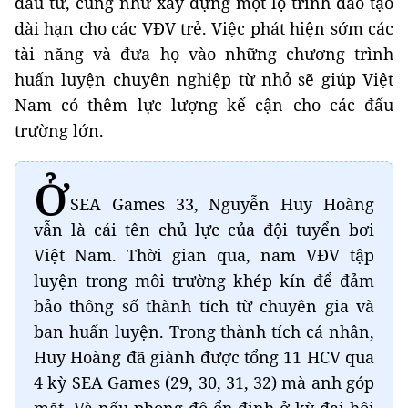
đầu tư, cũng như xây dựng một lộ trình đào tạo
dài hạn cho các VĐV trẻ. Việc phát hiện sớm các
tài năng và đưa họ vào những chương trình
huấn luyện chuyên nghiệp từ nhỏ sẽ giúp Việt
Nam có thêm lực lượng kế cận cho các đấu
trường lớn.
Ở
SEA Games 33, Nguyễn Huy Hoàng
vẫn là cái tên chủ lực của đội tuyển bơi
Việt Nam. Thời gian qua, nam VĐV tập
luyện trong môi trường khép kín để đảm
bảo thông số thành tích từ chuyên gia và
ban huấn luyện. Trong thành tích cá nhân,
Huy Hoàng đã giành được tổng 11 HCV qua
4 kỳ SEA Games (29, 30, 31, 32) mà anh góp
mặt. Và nếu phong độ ổn định ở kỳ đại hội