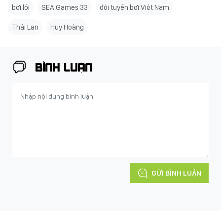
bơi lội
SEA Games 33
đội tuyển bơi Việt Nam
Thái Lan
Huy Hoàng
BÌNH LUẬN
GỬI BÌNH LUẬN