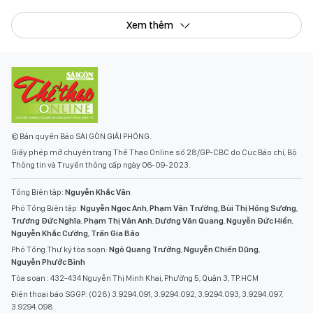
Xem thêm
© Bản quyền Báo SÀI GÒN GIẢI PHÓNG.
Giấy phép mở chuyên trang Thể Thao Online số 28/GP-CBC do Cục Báo chí, Bộ
Thông tin và Truyền thông cấp ngày 06-09-2023.
Tổng Biên tập:
Nguyễn Khắc Văn
Phó Tổng Biên tập:
Nguyễn Ngọc Anh
,
Phạm Văn Trường
,
Bùi Thị Hồng Sương
,
Trương Đức Nghĩa
,
Phạm Thị Vân Anh
,
Dương Văn Quang
,
Nguyễn Đức Hiển
,
Nguyễn Khắc Cường
,
Trần Gia Bảo
Phó Tổng Thư ký tòa soạn:
Ngô Quang Trưởng
,
Nguyễn Chiến Dũng
,
Nguyễn Phước Bình
Tòa soạn : 432-434 Nguyễn Thị Minh Khai, Phường 5, Quận 3, TP.HCM
Điện thoại báo SGGP: (028) 3.9294.091, 3.9294.092, 3.9294.093, 3.9294.097,
3.9294.098