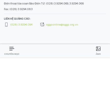
Điện thoại tòa soạn Báo Điện Tử: (028) 3.9294.069, 3.9294.068
Fax: (028) 3.9294.083
LIÊN HỆ QUẢNG CÁO :
(028) 3.9294.094
sggponline@sggp.org.vn
CHUYÊN MỤC
ẢNH