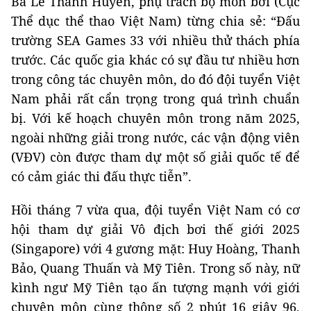
Bà Lê Thanh Huyền, phụ trách bộ môn bơi (Cục
Thể dục thể thao Việt Nam) từng chia sẻ: “Đấu
trường SEA Games 33 với nhiều thử thách phía
trước. Các quốc gia khác có sự đầu tư nhiều hơn
trong công tác chuyên môn, do đó đội tuyển Việt
Nam phải rất cẩn trọng trong quá trình chuẩn
bị. Với kế hoạch chuyên môn trong năm 2025,
ngoài những giải trong nước, các vận động viên
(VĐV) còn được tham dự một số giải quốc tế để
có cảm giác thi đấu thực tiễn”.
Hồi tháng 7 vừa qua, đội tuyển Việt Nam có cơ
hội tham dự giải Vô địch bơi thế giới 2025
(Singapore) với 4 gương mặt: Huy Hoàng, Thanh
Bảo, Quang Thuấn và Mỹ Tiên. Trong số này, nữ
kình ngư Mỹ Tiên tạo ấn tượng mạnh với giới
chuyên môn cùng thông số 2 phút 16 giây 96,