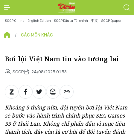
SGGP Online
English Edition
SGGP Đầu tư Tài chính
中文
SGGP Epaper
CÁC MÔN KHÁC
Bơi lội Việt Nam tin vào tương lai
SGGP
24/08/2025 01:53
Khoảng 3 tháng nữa, đội tuyển bơi lội Việt Nam
sẽ bước vào hành trình chinh phục SEA Games
33 ở Thái Lan. Không chỉ phấn đấu vì mục tiêu
thành tích, đây còn là cơ hội để đội tuyển đánh