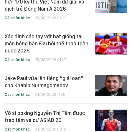
hơn 170 kỳ thủ Việt Nam dự giải vô
địch trẻ Đông Nam Á 2026
Các môn khác
05/08/2026 02:19
Xác định các tay vợt hạt giống tại
môn bóng bàn Đại hội thể thao toàn
quốc 2026
Các môn khác
05/08/2026 01:27
Jake Paul vừa lên tiếng “giải oan”
cho Khabib Nurmagomedov
Các môn khác
04/08/2026 11:55
Võ sĩ boxing Nguyễn Thị Tâm được
trao tấm vé dự ASIAD 20
Các môn khác
04/08/2026 03:47