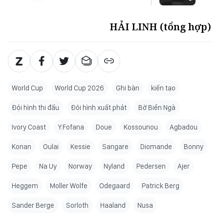
HẢI LINH (tổng hợp)
World Cup
World Cup 2026
Ghi bàn
kiến tạo
Đội hình thi đấu
Đội hình xuất phát
Bờ Biển Ngà
Ivory Coast
Y.Fofana
Doue
Kossounou
Agbadou
Konan
Oulai
Kessie
Sangare
Diomande
Bonny
Pepe
Na Uy
Norway
Nyland
Pedersen
Ajer
Heggem
Moller Wolfe
Odegaard
Patrick Berg
Sander Berge
Sorloth
Haaland
Nusa