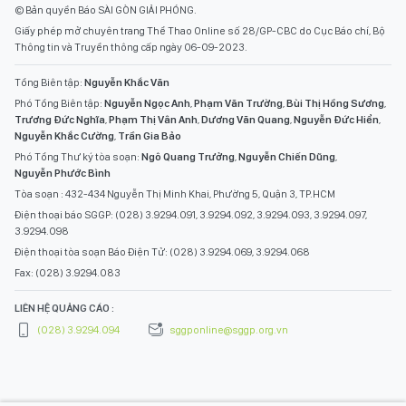
© Bản quyền Báo SÀI GÒN GIẢI PHÓNG.
Giấy phép mở chuyên trang Thể Thao Online số 28/GP-CBC do Cục Báo chí, Bộ
Thông tin và Truyền thông cấp ngày 06-09-2023.
Tổng Biên tập:
Nguyễn Khắc Văn
Phó Tổng Biên tập:
Nguyễn Ngọc Anh
,
Phạm Văn Trường
,
Bùi Thị Hồng Sương
,
Trương Đức Nghĩa
,
Phạm Thị Vân Anh
,
Dương Văn Quang
,
Nguyễn Đức Hiển
,
Nguyễn Khắc Cường
,
Trần Gia Bảo
Phó Tổng Thư ký tòa soạn:
Ngô Quang Trưởng
,
Nguyễn Chiến Dũng
,
Nguyễn Phước Bình
Tòa soạn : 432-434 Nguyễn Thị Minh Khai, Phường 5, Quận 3, TP.HCM
Điện thoại báo SGGP: (028) 3.9294.091, 3.9294.092, 3.9294.093, 3.9294.097,
3.9294.098
Điện thoại tòa soạn Báo Điện Tử: (028) 3.9294.069, 3.9294.068
Fax: (028) 3.9294.083
LIÊN HỆ QUẢNG CÁO :
(028) 3.9294.094
sggponline@sggp.org.vn