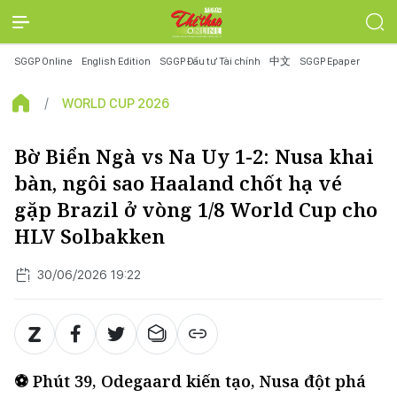
SGGP Online
English Edition
SGGP Đầu tư Tài chính
中文
SGGP Epaper
WORLD CUP 2026
Bờ Biển Ngà vs Na Uy 1-2: Nusa khai
bàn, ngôi sao Haaland chốt hạ vé
gặp Brazil ở vòng 1/8 World Cup cho
HLV Solbakken
30/06/2026 19:22
⚽ Phút 39, Odegaard kiến tạo, Nusa đột phá