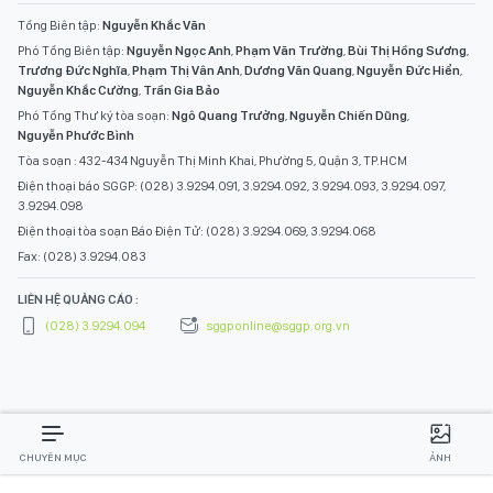
Tổng Biên tập:
Nguyễn Khắc Văn
Phó Tổng Biên tập:
Nguyễn Ngọc Anh
,
Phạm Văn Trường
,
Bùi Thị Hồng Sương
,
Trương Đức Nghĩa
,
Phạm Thị Vân Anh
,
Dương Văn Quang
,
Nguyễn Đức Hiển
,
Nguyễn Khắc Cường
,
Trần Gia Bảo
Phó Tổng Thư ký tòa soạn:
Ngô Quang Trưởng
,
Nguyễn Chiến Dũng
,
Nguyễn Phước Bình
Tòa soạn : 432-434 Nguyễn Thị Minh Khai, Phường 5, Quận 3, TP.HCM
Điện thoại báo SGGP: (028) 3.9294.091, 3.9294.092, 3.9294.093, 3.9294.097,
3.9294.098
Điện thoại tòa soạn Báo Điện Tử: (028) 3.9294.069, 3.9294.068
Fax: (028) 3.9294.083
LIÊN HỆ QUẢNG CÁO :
(028) 3.9294.094
sggponline@sggp.org.vn
CHUYÊN MỤC
ẢNH