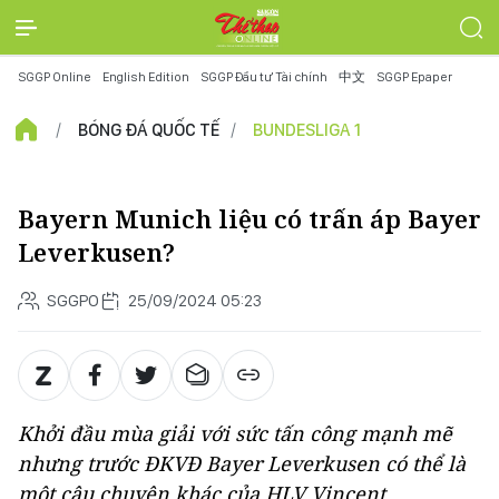
SGGP Online
English Edition
SGGP Đầu tư Tài chính
中文
SGGP Epaper
BÓNG ĐÁ QUỐC TẾ
BUNDESLIGA 1
Bayern Munich liệu có trấn áp Bayer
Leverkusen?
SGGPO
25/09/2024 05:23
Khởi đầu mùa giải với sức tấn công mạnh mẽ
nhưng trước ĐKVĐ Bayer Leverkusen có thể là
một câu chuyện khác của HLV Vincent