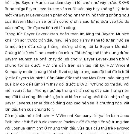
hỏi: Liệu Bayern Munich có dám duy trì lối chơi như vậy trước ĐKVĐ
Bundesliga Bayer Leverkusen vào cuối tuần này hay không? Lý do là
một khi Bayer Leverkusen phản công nhanh thì hệ thống phòng ngự
của Bayern Munich sẽ bị tấn công ở phía sau lưng dựa vào tốc độ
của những tiền đạo và tiền vệ tấn công.
Trong lúc Bayer Leverkusen hoàn toàn im lặng thì Bayern Munich
khá “ồn ào” trước trận đấu này. Tiền đạo Harry Kane tỏ tự tin “Đó sẽ
là một trận đấu căng thẳng nhưng chúng tôi là Bayern Munich.
Chúng tôi sẽ chơi theo cách của mình. Tôi không thể hình dung được
Bayern Munich sẽ phải thay đổi lối chơi vì Bayer Leverkusen bởi vì
chúng tôi đã được HLV chỉ dẫn trên sân tập rất kỹ. HLV Vincent
Kompany muốn chúng tôi chơi với sự tập trung cao độ bởi đó là triết
lý của Bayern Munich”. Còn Giám đốc thể thao Max Eberl bảo rằng có
quá ít lý do để Hùm xám thay đổi trước ĐKVĐ: “Chúng tôi thi đấu với
niềm vui rất lớn. Phòng ngự tập trung và tấn công đầy cảm hứng nên
mọi đối thủ cũng đều phải gặp khó khăn nhưng phải thừa nhận rằng
Bayer Leverkusen là đội có đẳng cấp cao nên sẽ là chướng ngại vật
lớn đầu tiên của chúng tôi”.
Có một câu hỏi dành cho HLV Vincent Kompany là liệu tân binh Joao
Palhinha sẽ thế chỗ Aleksandar Pavlovic để đá cặp tiền vệ trung tâm
với Joshua Kimmich? Ở những trận đấu vừa qua cầu thủ trẻ Pavlovic