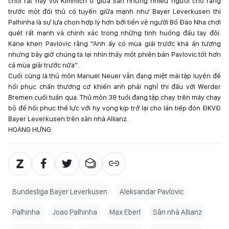
chơi rất hay với Kimmich ở giữa sân nhưng nhiều người cho rằng
trước một đối thủ có tuyến giữa mạnh như Bayer Leverkusen thì
Palhinha là sự lựa chọn hợp lý hơn bởi tiền vệ người Bồ Đào Nha chơi
quét rất mạnh và chính xác trong những tình huống đấu tay đôi.
Kane khen Pavlovic rằng “Anh ấy có mùa giải trước khá ấn tượng
nhưng bây giờ chúng ta lại nhìn thấy một phiên bản Pavlovic tốt hơn
cả mùa giải trước nữa”.
Cuối cùng là thủ môn Manuel Neuer vẫn đang miệt mài tập luyện để
hồi phục chấn thương cơ khiến anh phải nghỉ thi đấu với Werder
Bremen cuối tuần qua. Thủ môn 38 tuổi đang tập chạy trên máy chạy
bộ để hồi phục thể lực với hy vọng kịp trở lại cho lần tiếp đón ĐKVĐ
Bayer Leverkusen trên sân nhà Allianz.
HOÀNG HƯNG
Bundesliga Bayer Leverkusen
Aleksandar Pavlovic
Palhinha
Joao Palhinha
Max Eberl
Sân nhà Allianz