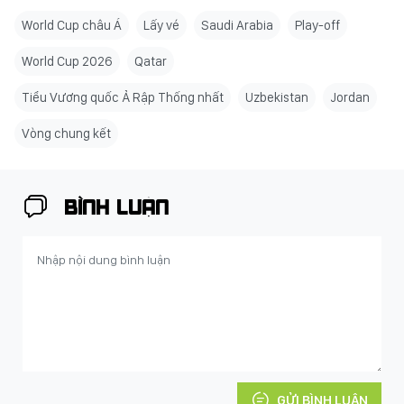
World Cup châu Á
Lấy vé
Saudi Arabia
Play-off
World Cup 2026
Qatar
Tiểu Vương quốc Ả Rập Thống nhất
Uzbekistan
Jordan
Vòng chung kết
BÌNH LUẬN
GỬI BÌNH LUẬN