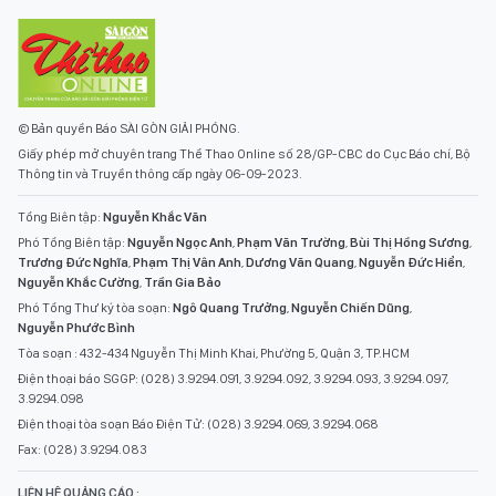
© Bản quyền Báo SÀI GÒN GIẢI PHÓNG.
Giấy phép mở chuyên trang Thể Thao Online số 28/GP-CBC do Cục Báo chí, Bộ
Thông tin và Truyền thông cấp ngày 06-09-2023.
Tổng Biên tập:
Nguyễn Khắc Văn
Phó Tổng Biên tập:
Nguyễn Ngọc Anh
,
Phạm Văn Trường
,
Bùi Thị Hồng Sương
,
Trương Đức Nghĩa
,
Phạm Thị Vân Anh
,
Dương Văn Quang
,
Nguyễn Đức Hiển
,
Nguyễn Khắc Cường
,
Trần Gia Bảo
Phó Tổng Thư ký tòa soạn:
Ngô Quang Trưởng
,
Nguyễn Chiến Dũng
,
Nguyễn Phước Bình
Tòa soạn : 432-434 Nguyễn Thị Minh Khai, Phường 5, Quận 3, TP.HCM
Điện thoại báo SGGP: (028) 3.9294.091, 3.9294.092, 3.9294.093, 3.9294.097,
3.9294.098
Điện thoại tòa soạn Báo Điện Tử: (028) 3.9294.069, 3.9294.068
Fax: (028) 3.9294.083
LIÊN HỆ QUẢNG CÁO :