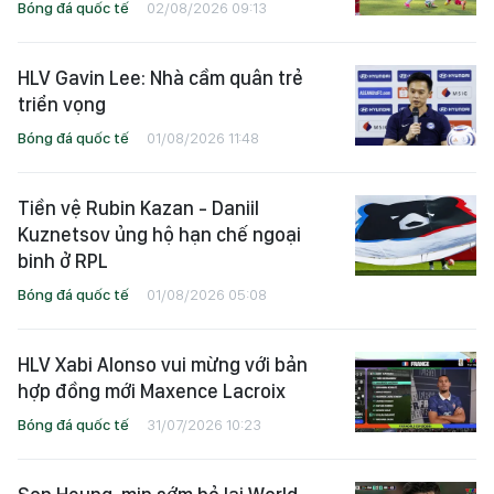
Bóng đá quốc tế
02/08/2026 09:13
HLV Gavin Lee: Nhà cầm quân trẻ
triển vọng
Bóng đá quốc tế
01/08/2026 11:48
Tiền vệ Rubin Kazan - Daniil
Kuznetsov ủng hộ hạn chế ngoại
binh ở RPL
Bóng đá quốc tế
01/08/2026 05:08
HLV Xabi Alonso vui mừng với bản
hợp đồng mới Maxence Lacroix
Bóng đá quốc tế
31/07/2026 10:23