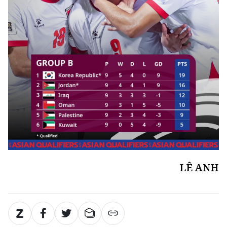
LÊ ANH