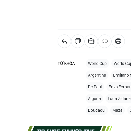
TỪ KHÓA
World Cup
World Cu
Argentina
Emiliano 
De Paul
Enzo Ferna
Algeria
Luca Zidane
Boudaoui
Maza