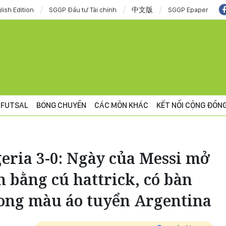
lish Edition
SGGP Đầu tư Tài chính
中文版
SGGP Epaper
FUTSAL
BÓNG CHUYỀN
CÁC MÔN KHÁC
KẾT NỐI CỘNG ĐỒN
eria 3-0: Ngày của Messi mở
n bằng cú hattrick, có bàn
rong màu áo tuyển Argentina