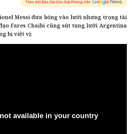
Theo dõi Báo Sài Gòn Giải Phóng trên
Lionel Messi đưa bóng vào lưới nhưng trọng tài
n đạo Fares Chaibi cũng sút tung lưới Argentina
 bị việt vị: