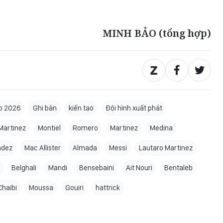
MINH BẢO (tổng hợp)
p 2026
Ghi bàn
kiến tạo
Đội hình xuất phát
Martinez
Montiel
Romero
Martinez
Medina
ndez
Mac Allister
Almada
Messi
Lautaro Martinez
Belghali
Mandi
Bensebaini
Ait Nouri
Bentaleb
Chaibi
Moussa
Gouiri
hattrick