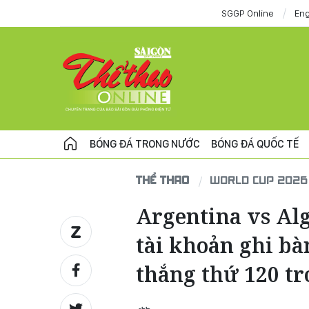
SGGP Online
Eng
BÓNG ĐÁ TRONG NƯỚC
BÓNG ĐÁ QUỐC TẾ
THỂ THAO
WORLD CUP 2026
Argentina vs Alg
tài khoản ghi bà
thắng thứ 120 t