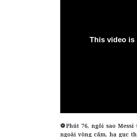
⚽Phút 76, ngôi sao Messi
ngoài vòng cấm, hạ gục t