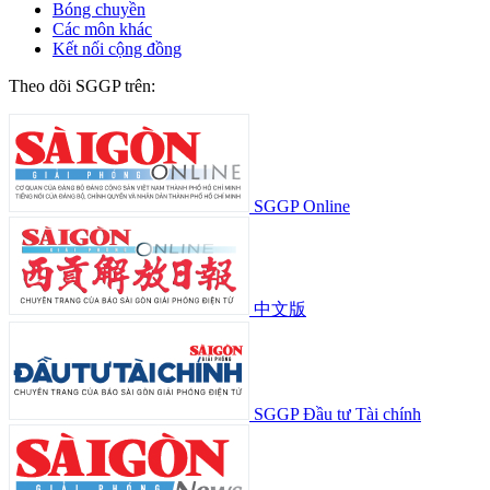
Bóng chuyền
Các môn khác
Kết nối cộng đồng
Theo dõi SGGP trên:
SGGP Online
中文版
SGGP Đầu tư Tài chính