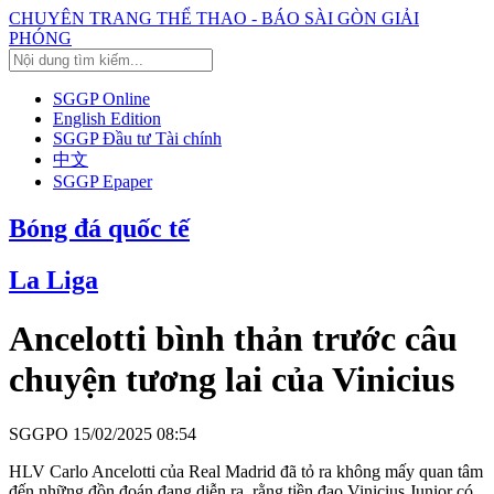
CHUYÊN TRANG THỂ THAO - BÁO SÀI GÒN GIẢI
PHÓNG
SGGP Online
English Edition
SGGP Đầu tư Tài chính
中文
SGGP Epaper
Bóng đá quốc tế
La Liga
Ancelotti bình thản trước câu
chuyện tương lai của Vinicius
SGGPO
15/02/2025 08:54
HLV Carlo Ancelotti của Real Madrid đã tỏ ra không mấy quan tâm
đến những đồn đoán đang diễn ra, rằng tiền đạo Vinicius Junior có