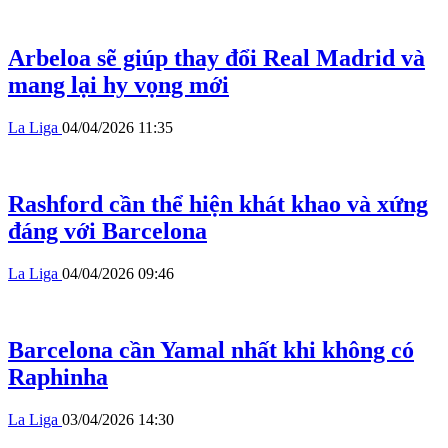
Arbeloa sẽ giúp thay đổi Real Madrid và
mang lại hy vọng mới
La Liga
04/04/2026 11:35
Rashford cần thể hiện khát khao và xứng
đáng với Barcelona
La Liga
04/04/2026 09:46
Barcelona cần Yamal nhất khi không có
Raphinha
La Liga
03/04/2026 14:30