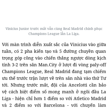
Vinicius Junior trước mắt vẫn cùng Real Madrid chinh phục
Champions League lẫn La Liga.
Với màn trình diễn xuất sắc của Vinicius vào giữa
tuần, có 2 pha kiến ​​tạo và 5 đường chuyền quan
trọng góp công vào chiến thắng ngược dòng kịch
tính 3-2 trên sân Man.City ở lượt đi vòng paly-off
Champions League, Real Madrid đang tạm chiếm
ưu thế trước trận lượt về trên sân nhà vào thứ Tư
tới. Nhưng trước mắt, đội của Ancelotti cần bảo
vệ cách biệt điểm số mong manh ở ngôi đầu La
Liga - hiện chỉ hơn 1 điểm so với Atletico Madrid
và 2 điểm so với Barcelona - với chuyến làm