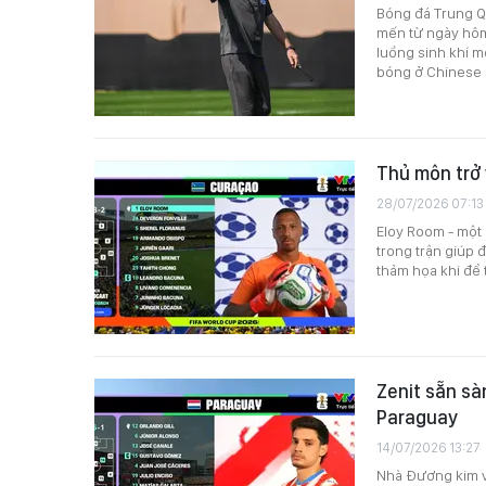
Bóng đá Trung Qu
mến từ ngày hôm 
luồng sinh khí m
bóng ở Chinese
Thủ môn trở 
28/07/2026 07:13
Eloy Room - một
trong trận giúp 
thảm họa khi để 
Zenit sẵn sà
Paraguay
14/07/2026 13:27
Nhà Đương kim v