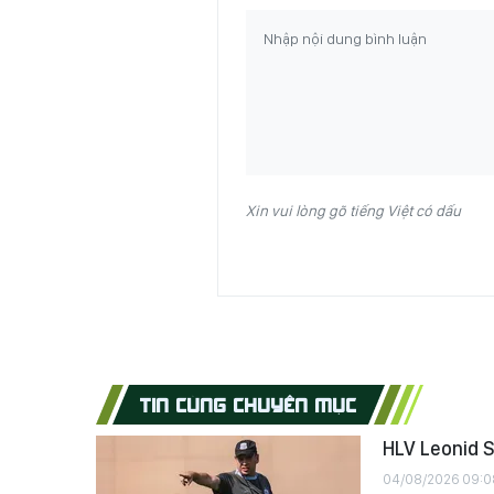
Xin vui lòng gõ tiếng Việt có dấu
TIN CÙNG CHUYÊN MỤC
HLV Leonid S
04/08/2026 09:0