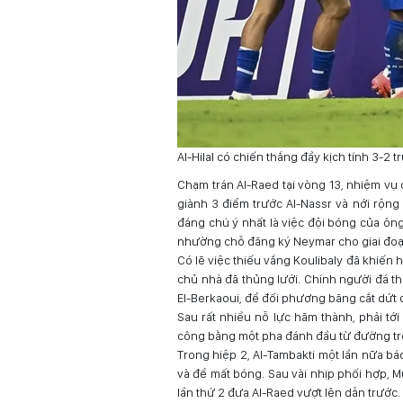
Al-Hilal có chiến thắng đầy kịch tính 3-2 
Chạm trán Al-Raed tại vòng 13, nhiệm vụ củ
giành 3 điểm trước Al-Nassr và nới rộng 
đáng chú ý nhất là việc đội bóng của ôn
nhường chỗ đăng ký Neymar cho giai đoạ
Có lẽ việc thiếu vắng Koulibaly đã khiến
chủ nhà đã thủng lưới. Chính người đá th
El-Berkaoui, để đối phương băng cắt dứt 
Sau rất nhiều nỗ lực hãm thành, phải tới 
công bằng một pha đánh đầu từ đường treo
Trong hiệp 2, Al-Tambakti một lần nữa bá
và để mất bóng. Sau vài nhịp phối hợp, 
lần thứ 2 đưa Al-Raed vượt lên dẫn trước.