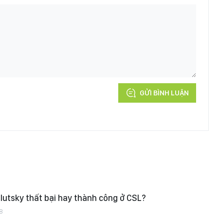
GỬI BÌNH LUẬN
lutsky thất bại hay thành công ở CSL?
8