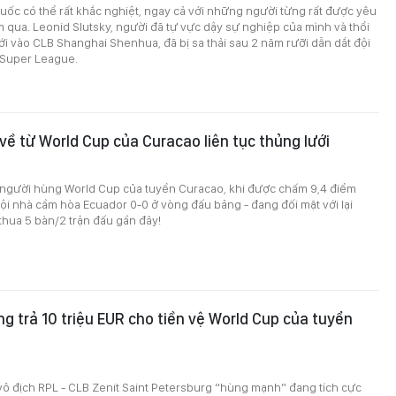
ốc có thể rất khắc nghiệt, ngay cả với những người từng rất được yêu
qua. Leonid Slutsky, người đã tự vực dậy sự nghiệp của mình và thổi
ới vào CLB Shanghai Shenhua, đã bị sa thải sau 2 năm rưỡi dẫn dắt đội
 Super League.
về từ World Cup của Curacao liên tục thủng lưới
 người hùng World Cup của tuyển Curacao, khi được chấm 9,4 điểm
đội nhà cầm hòa Ecuador 0-0 ở vòng đấu bảng - đang đối mặt với lại
thua 5 bàn/2 trận đấu gần đây!
ng trả 10 triệu EUR cho tiền vệ World Cup của tuyển
ô địch RPL - CLB Zenit Saint Petersburg “hùng mạnh” đang tích cực