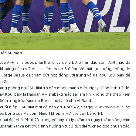
trước Al-Raed
a Al-Hilal là buộc phải thắng. Lý do là bởi ở trận đấu sớm, Al-Ittihad đã
khoảng cách với Al-Hilal lên thành 5 điểm. Về mặt lực lượng, thông tin
g Jorge Jesus đã chấm dứt hợp đồng với trung vệ Kalidou Koulibaly để
n 2.
 hàng phòng ngự Al-Hilal trở nên mong manh hơn. Ngay từ phút thứ 7, đội
ay Koulibaly là Hassan Al-Tambakti mắc sai lầm khi không thể theo kèm
điểm tung lưới Yassine Bono, mở tỷ số cho Al-Raed.
cuối hiệp 1 Al-Hilal mới có bàn gỡ. Phút 42, Sergej Milinkovic-Savic lập
 bóng của Malcom. Hiệp 1 khép lại với thế cân bằng 1-1.
o hại đội nhà. Phút 78, trung vệ này xử lý rườm rà ngay trước vòng cấm
Mubarak Yahya kết thúc tình huống với cú dứt điểm chéo góc chuẩn xác,