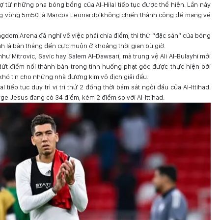
sợ từ những pha bóng bổng của Al-Hilal tiếp tục được thể hiện. Lần này
rong vòng 5m50 là Marcos Leonardo không chiến thành công để mang về
ngdom Arena đã nghĩ về việc phải chia điểm, thì thứ “đặc sản” của bóng
nh là bàn thắng đến cực muộn ở khoảng thời gian bù giờ.
ư Mitrovic, Savic hay Salem Al-Dawsari, mà trung vệ Ali Al-Bulayhi mới
 dứt điểm nối thành bàn trong tình huống phạt góc được thực hiện bởi
khó tin cho những nhà đương kim vô địch giải đấu.
 tiếp tục duy trì vị trí thứ 2 đồng thời bám sát ngôi đầu của Al-Ittihad.
rge Jesus đang có 34 điểm, kém 2 điểm so với Al-Ittihad.