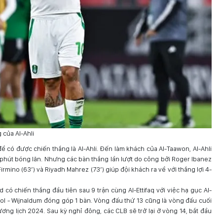
 của Al-Ahli
ể có được chiến thắng là Al-Ahli. Đến làm khách của Al-Taawon, Al-Ahli
3 phút bóng lăn. Nhưng các bàn thắng lần lượt do công bởi Roger Ibanez
Firmino (63’) và Riyadh Mahrez (73’) giúp đội khách ra về với thắng lợi 4-
 có chiến thắng đầu tiên sau 9 trận cùng Al-Ettifaq với việc hạ gục Al-
ool - Wijnaldum đóng góp 1 bàn. Vòng đấu thứ 13 cũng là vòng đấu cuối
ng lịch 2024. Sau kỳ nghỉ đông, các CLB sẽ trở lại ở vòng 14, bắt đầu