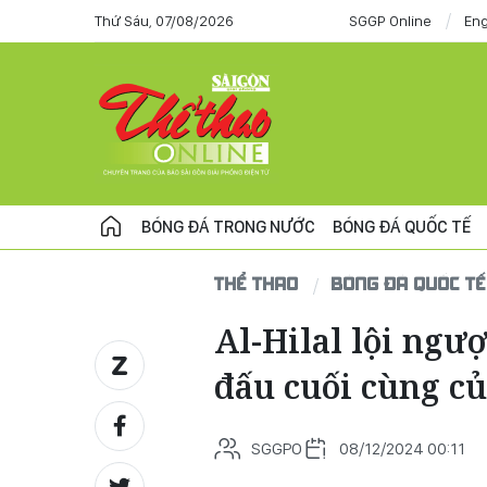
Thứ Sáu, 07/08/2026
SGGP Online
Eng
BÓNG ĐÁ TRONG NƯỚC
BÓNG ĐÁ QUỐC TẾ
THỂ THAO
BÓNG ĐÁ QUỐC TẾ
Al-Hilal lội ngư
đấu cuối cùng c
SGGPO
08/12/2024 00:11