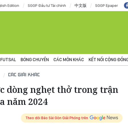
lish Edition
SGGP Đầu tư Tài chính
中文版
SGGP Epaper
FUTSAL
BÓNG CHUYỀN
CÁC MÔN KHÁC
KẾT NỐI CỘNG ĐỒN
CÁC GIẢI KHÁC
ợc dòng nghẹt thở trong trận
ủa năm 2024
Theo dõi Báo Sài Gòn Giải Phóng trên