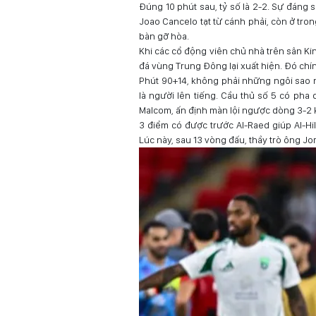
Đúng 10 phút sau, tỷ số là 2-2. Sự đáng 
Joao Cancelo tạt từ cánh phải, còn ở t
bàn gỡ hòa.
Khi các cổ động viên chủ nhà trên sân Ki
đá vùng Trung Đông lại xuất hiện. Đó chí
Phút 90+14, không phải những ngôi sao nh
là người lên tiếng. Cầu thủ số 5 có pha
Malcom, ấn định màn lội ngược dòng 3-2 
3 điểm có được trước Al-Raed giúp Al-Hilal
Lúc này, sau 13 vòng đấu, thầy trò ông Jo