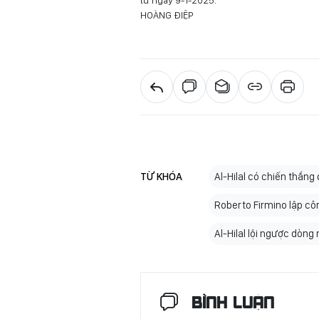
từ ngày 9-1-2025.
HOÀNG ĐIỆP
TỪ KHÓA
Al-Hilal có chiến thắng
Roberto Firmino lập côn
Al-Hilal lội ngược dòn
BÌNH LUẬN