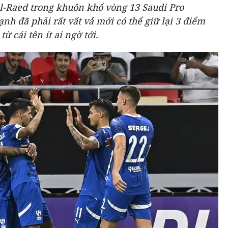
Al-Raed trong khuôn khổ vòng 13 Saudi Pro
nh đã phải rất vất vả mới có thể giữ lại 3 điểm
ừ cái tên ít ai ngờ tới.