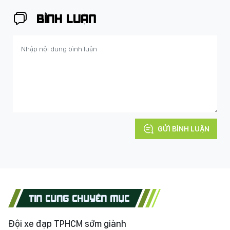
BÌNH LUẬN
GỬI BÌNH LUẬN
TIN CÙNG CHUYÊN MỤC
Đội xe đạp TPHCM sớm giành