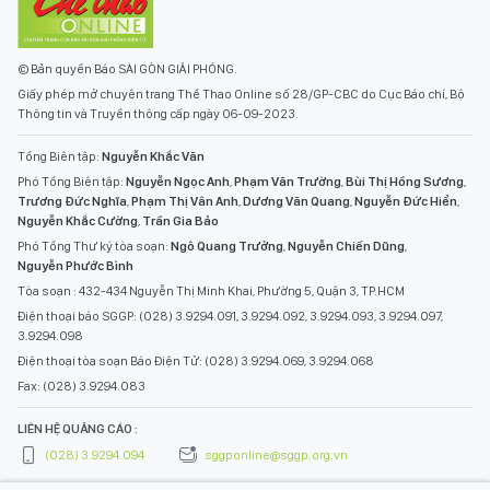
© Bản quyền Báo SÀI GÒN GIẢI PHÓNG.
Giấy phép mở chuyên trang Thể Thao Online số 28/GP-CBC do Cục Báo chí, Bộ
Thông tin và Truyền thông cấp ngày 06-09-2023.
Tổng Biên tập:
Nguyễn Khắc Văn
Phó Tổng Biên tập:
Nguyễn Ngọc Anh
,
Phạm Văn Trường
,
Bùi Thị Hồng Sương
,
Trương Đức Nghĩa
,
Phạm Thị Vân Anh
,
Dương Văn Quang
,
Nguyễn Đức Hiển
,
Nguyễn Khắc Cường
,
Trần Gia Bảo
Phó Tổng Thư ký tòa soạn:
Ngô Quang Trưởng
,
Nguyễn Chiến Dũng
,
Nguyễn Phước Bình
Tòa soạn : 432-434 Nguyễn Thị Minh Khai, Phường 5, Quận 3, TP.HCM
Điện thoại báo SGGP: (028) 3.9294.091, 3.9294.092, 3.9294.093, 3.9294.097,
3.9294.098
Điện thoại tòa soạn Báo Điện Tử: (028) 3.9294.069, 3.9294.068
Fax: (028) 3.9294.083
LIÊN HỆ QUẢNG CÁO :
(028) 3.9294.094
sggponline@sggp.org.vn