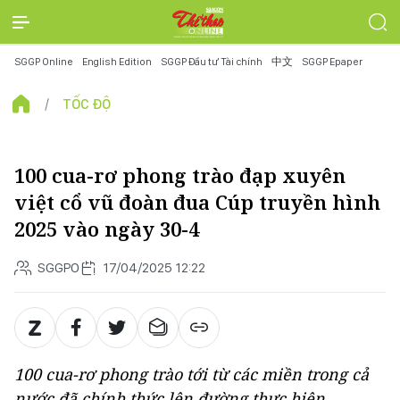
SGGP Online
English Edition
SGGP Đầu tư Tài chính
中文
SGGP Epaper
TỐC ĐỘ
100 cua-rơ phong trào đạp xuyên
việt cổ vũ đoàn đua Cúp truyền hình
2025 vào ngày 30-4
SGGPO
17/04/2025 12:22
100 cua-rơ phong trào tới từ các miền trong cả
nước đã chính thức lên đường thực hiện