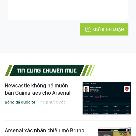
GỬI BÌNH LUẬN
TIN CÙNG CHUYÊN MỤC
Newcastle không hề muốn
bán Guimaraes cho Arsenal
Bóng đá quốc tế
40 phút trước
Arsenal xác nhận chiêu mộ Bruno