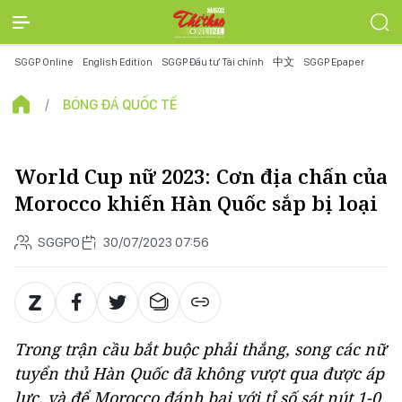
SGGP Online
English Edition
SGGP Đầu tư Tài chính
中文
SGGP Epaper
BÓNG ĐÁ QUỐC TẾ
World Cup nữ 2023: Cơn địa chấn của
Morocco khiến Hàn Quốc sắp bị loại
SGGPO
30/07/2023 07:56
Trong trận cầu bắt buộc phải thắng, song các nữ
tuyển thủ Hàn Quốc đã không vượt qua được áp
lực, và để Morocco đánh bại với tỉ số sát nút 1-0