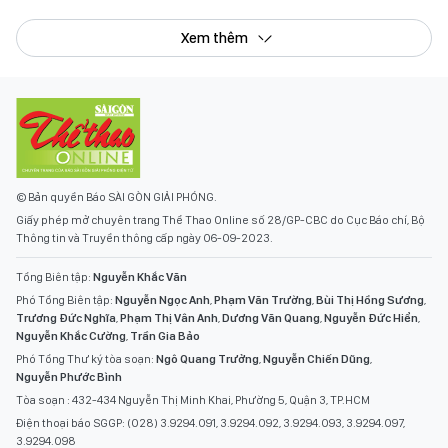
Xem thêm
© Bản quyền Báo SÀI GÒN GIẢI PHÓNG.
Giấy phép mở chuyên trang Thể Thao Online số 28/GP-CBC do Cục Báo chí, Bộ
Thông tin và Truyền thông cấp ngày 06-09-2023.
Tổng Biên tập:
Nguyễn Khắc Văn
Phó Tổng Biên tập:
Nguyễn Ngọc Anh
,
Phạm Văn Trường
,
Bùi Thị Hồng Sương
,
Trương Đức Nghĩa
,
Phạm Thị Vân Anh
,
Dương Văn Quang
,
Nguyễn Đức Hiển
,
Nguyễn Khắc Cường
,
Trần Gia Bảo
Phó Tổng Thư ký tòa soạn:
Ngô Quang Trưởng
,
Nguyễn Chiến Dũng
,
Nguyễn Phước Bình
Tòa soạn : 432-434 Nguyễn Thị Minh Khai, Phường 5, Quận 3, TP.HCM
Điện thoại báo SGGP: (028) 3.9294.091, 3.9294.092, 3.9294.093, 3.9294.097,
3.9294.098