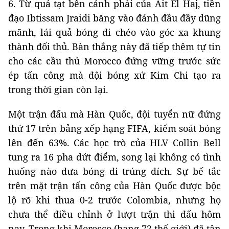
6. Từ quả tạt bên cánh phải của Ait El Haj, tiền
đạo Ibtissam Jraidi băng vào đánh đầu đầy dũng
mãnh, lái quả bóng đi chéo vào góc xa khung
thành đối thủ. Bàn thắng này đã tiếp thêm tự tin
cho các cầu thủ Morocco đứng vững trước sức
ép tấn công mà đội bóng xứ Kim Chi tạo ra
trong thời gian còn lại.
Một trận đấu mà Hàn Quốc, đội tuyển nữ đứng
thứ 17 trên bảng xếp hạng FIFA, kiểm soát bóng
lên đến 63%. Các học trò của HLV Collin Bell
tung ra 16 pha dứt điểm, song lại không có tình
huống nào đưa bóng đi trúng đích. Sự bế tắc
trên mặt trận tấn công của Hàn Quốc được bộc
lộ rõ khi thua 0-2 trước Colombia, nhưng họ
chưa thể điều chỉnh ở lượt trận thi đấu hôm
nay. Trong khi Morocco (hạng 72 thế giới) đã tận