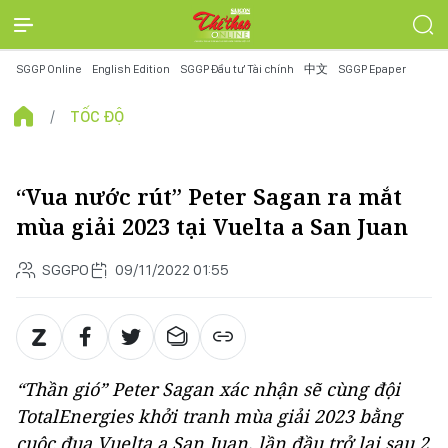
SGGP Online
English Edition
SGGP Đầu tư Tài chính
中文
SGGP Epaper
TỐC ĐỘ
“Vua nước rút” Peter Sagan ra mắt
mùa giải 2023 tại Vuelta a San Juan
SGGPO
09/11/2022 01:55
“Thần gió” Peter Sagan xác nhận sẽ cùng đội
TotalEnergies khởi tranh mùa giải 2023 bằng
cuộc đua Vuelta a San Juan, lần đầu trở lại sau 2