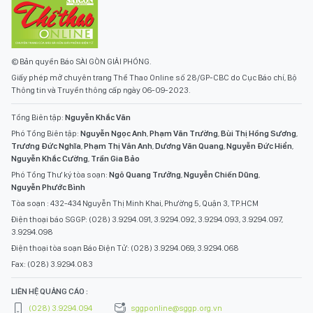
© Bản quyền Báo SÀI GÒN GIẢI PHÓNG.
Giấy phép mở chuyên trang Thể Thao Online số 28/GP-CBC do Cục Báo chí, Bộ
Thông tin và Truyền thông cấp ngày 06-09-2023.
Tổng Biên tập:
Nguyễn Khắc Văn
Phó Tổng Biên tập:
Nguyễn Ngọc Anh
,
Phạm Văn Trường
,
Bùi Thị Hồng Sương
,
Trương Đức Nghĩa
,
Phạm Thị Vân Anh
,
Dương Văn Quang
,
Nguyễn Đức Hiển
,
Nguyễn Khắc Cường
,
Trần Gia Bảo
Phó Tổng Thư ký tòa soạn:
Ngô Quang Trưởng
,
Nguyễn Chiến Dũng
,
Nguyễn Phước Bình
Tòa soạn : 432-434 Nguyễn Thị Minh Khai, Phường 5, Quận 3, TP.HCM
Điện thoại báo SGGP: (028) 3.9294.091, 3.9294.092, 3.9294.093, 3.9294.097,
3.9294.098
Điện thoại tòa soạn Báo Điện Tử: (028) 3.9294.069, 3.9294.068
Fax: (028) 3.9294.083
LIÊN HỆ QUẢNG CÁO :
(028) 3.9294.094
sggponline@sggp.org.vn