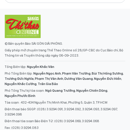
© Bản quyền Báo SÀI GÒN GIẢI PHÓNG.
Giấy phép mở chuyên trang Thể Thao Online số 28/GP-CBC do Cục Báo chí, Bộ
Thông tin và Truyền thông cấp ngày 06-09-2023.
Tổng Biên tập:
Nguyễn Khắc Văn
Phó Tổng Biên tập:
Nguyễn Ngọc Anh
,
Phạm Văn Trường
,
Bùi Thị Hồng Sương
,
Trương Đức Nghĩa
,
Phạm Thị Vân Anh
,
Dương Văn Quang
,
Nguyễn Đức Hiển
,
Nguyễn Khắc Cường
,
Trần Gia Bảo
Phó Tổng Thư ký tòa soạn:
Ngô Quang Trưởng
,
Nguyễn Chiến Dũng
,
Nguyễn Phước Bình
Tòa soạn : 432-434 Nguyễn Thị Minh Khai, Phường 5, Quận 3, TP.HCM
Điện thoại báo SGGP: (028) 3.9294.091, 3.9294.092, 3.9294.093, 3.9294.097,
3.9294.098
Điện thoại tòa soạn Báo Điện Tử: (028) 3.9294.069, 3.9294.068
Fax: (028) 3.9294.083