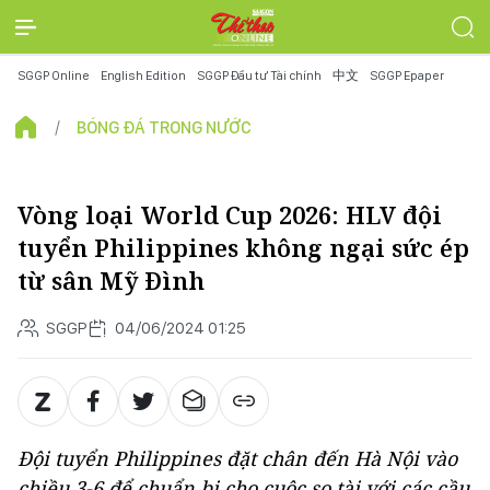
SGGP Online
English Edition
SGGP Đầu tư Tài chính
中文
SGGP Epaper
BÓNG ĐÁ TRONG NƯỚC
Vòng loại World Cup 2026: HLV đội
tuyển Philippines không ngại sức ép
từ sân Mỹ Đình
SGGP
04/06/2024 01:25
Đội tuyển Philippines đặt chân đến Hà Nội vào
chiều 3-6 để chuẩn bị cho cuộc so tài với các cầu