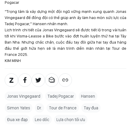
Pogacar
“Trọng tâm là xây dựng một đội ngũ vững mạnh xung quanh Jonas
Vingegaard để đồng đội có thể giúp anh ấy làm hao mòn sức lực của
Tadej Pogacar,” Hansen nhấn mạnh.
Lịch trình chi tiết của Jonas Vingegaard sẽ được tiết lộ trong vài tuần
tới khi Visma-Leasse a Bike bước vào đợt huấn luyện thứ hai tại Tây
Ban Nha. Nhưng chắc chắn, cuộc đấu tay đôi giữa hai tay đua hàng
đầu thế giới hứa hẹn sẽ là màn trình diễn mãn nhãn tại Tour de
France 2025.
KIM MINH
Jonas Vingegaard
Tadej Pogacar
Hansen
Simon Yates
Dr.
Tour de France
Tay đua
Đua xe đạp
Leo dốc
Lựa chọn tối ưu