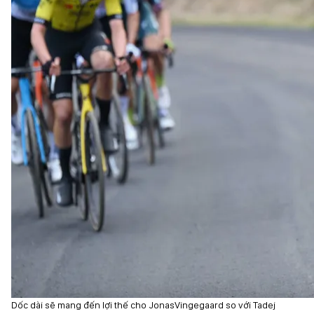
Dốc dài sẽ mang đến lợi thế cho JonasVingegaard so với Tadej