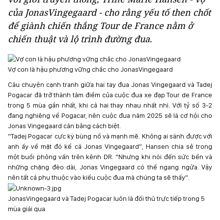
của JonasVingegaard - cho rằng yếu tố then chốt
để giành chiến thắng Tour de France nằm ở
chiến thuật và lộ trình đường đua.
Vợ con là hậu phương vững chắc cho JonasVingegaard
Câu chuyện cạnh tranh giữa hai tay đua Jonas Vingegaard và Tadej
Pogacar đã trở thành tâm điểm của cuộc đua xe đạp Tour de France
trong 5 mùa gần nhất, khi cả hai thay nhau nhất nhì. Với tỷ số 3-2
đang nghiêng về Pogacar, nên cuộc đua năm 2025 sẽ là cơ hội cho
Jonas Vingegaard cân bằng cách biệt.
“Tadej Pogacar cực kỳ bùng nổ và mạnh mẽ. Không ai sánh được với
anh ấy về mặt đó kể cả Jonas Vingegaard”, Hansen chia sẻ trong
một buổi phỏng vấn trên kênh DR. “Nhưng khi nói đến sức bền và
những chặng đèo dài, Jonas Vingegaard có thể ngang ngửa. Vậy
nên tất cả phụ thuộc vào kiểu cuộc đua mà chúng ta sẽ thấy”.
JonasVingegaard và Tadej Pogacar luôn là đối thủ trực tiếp trong 5
mùa giải qua