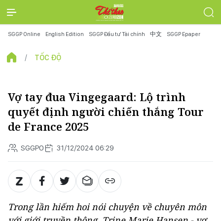
SGGP Online
English Edition
SGGP Đầu tư Tài chính
中文
SGGP Epaper
TỐC ĐỘ
Vợ tay đua Vingegaard: Lộ trình
quyết định người chiến thắng Tour
de France 2025
SGGPO
31/12/2024 06:29
Trong lần hiếm hoi nói chuyện về chuyên môn
với giới truyền thông, Trine Marie Hansen - vợ