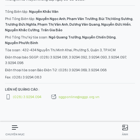
Tổng Biên tập:
Nguyễn Khắc Văn
Phó Tổng Biên tập:
Nguyễn Ngọc Anh
,
Phạm Văn Trường
,
Bùi Thị Hồng Sương
,
Trương Đức Nghĩa
,
Phạm Thị Vân Anh
,
Dương Văn Quang
,
Nguyễn Đức Hiển
,
Nguyễn Khắc Cường
,
Trần Gia Bảo
Phó Tổng Thư ký tòa soạn:
Ngô Quang Trưởng
,
Nguyễn Chiến Dũng
,
Nguyễn Phước Bình
Tòa soạn : 432-434 Nguyễn Thị Minh Khai, Phường 5, Quận 3, TP.HCM
Điện thoại báo SGGP: (028) 3.9294.091, 3.9294.092, 3.9294.093, 3.9294.097,
3.9294.098
Điện thoại tòa soạn Báo Điện Tử: (028) 3.9294.069, 3.9294.068
Fax: (028) 3.9294.083
LIÊN HỆ QUẢNG CÁO :
(028) 3.9294.094
sggponline@sggp.org.vn
CHUYÊN MỤC
ẢNH