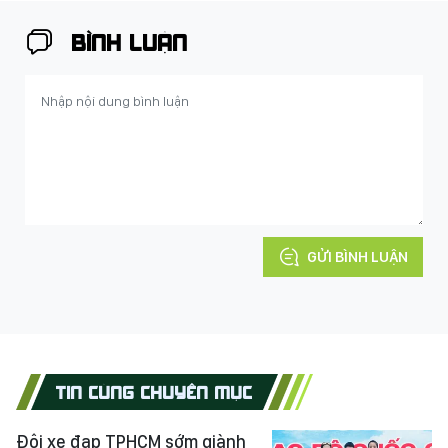
BÌNH LUẬN
GỬI BÌNH LUẬN
TIN CÙNG CHUYÊN MỤC
Đội xe đạp TPHCM sớm giành