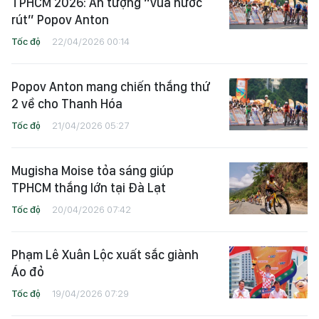
TPHCM 2026: Ấn tượng “vua nước
rút” Popov Anton
Tốc độ
22/04/2026 00:14
Popov Anton mang chiến thắng thứ
2 về cho Thanh Hóa
Tốc độ
21/04/2026 05:27
Mugisha Moise tỏa sáng giúp
TPHCM thắng lớn tại Đà Lạt
Tốc độ
20/04/2026 07:42
Phạm Lê Xuân Lộc xuất sắc giành
Áo đỏ
Tốc độ
19/04/2026 07:29