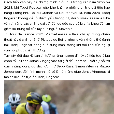
Cách tiếp cận này đã chứng minh hiệu quả trong các năm 2022 và
2023, khi Tadej Pogacar gặp khó khăn ở những chặng dài tiêu hao
năng lượng như Col du Granon và Courchevel. Dù năm 2024, Tadej
Pogacar không để lộ điểm yếu tương tự, đội Visma-Leasse a Bike
vẫn tin rằng các chặng dài với độ leo dốc cao sẽ là chìa khóa để làm
giảm sự bùng nổ của tay đua người Slovenia.
Tại Tour de France 2024, Visma-Leasse a Bike chỉ áp dụng chiến
thuật này ở chặng 15 tới Plateau de Beille, nhưng vẫn không thể đánh
bại. Tadej Pogacar đang quá sung mãn, trong khi thủ lĩnh của họ lại
vừa hồi phục chấn thương.
Tuy vậy, đội đua Hà Lan tin tưởng rằng hướng đi này sẽ tiếp tục là lựa
chọn tối ưu cho Jonas Vingegaard tại giải đấu năm sau. Với sự hỗ trợ
của những đồng đội đắc lực như Sepp Kuss, Simon Yates và Matteo
Jorgenson, đội hình mạnh mẽ sẽ là nền tảng giúp Jonas Vingegaard
tạo áp lực liên tục lên Tadej Pogacar.