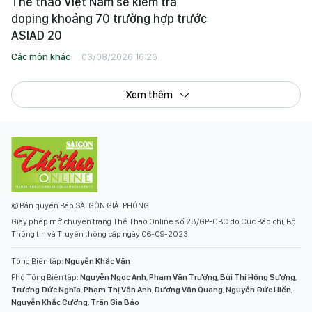
Thể thao Việt Nam sẽ kiểm tra
doping khoảng 70 trường hợp trước
ASIAD 20
Các môn khác
03/08/2026 16:26
Xem thêm
© Bản quyền Báo SÀI GÒN GIẢI PHÓNG.
Giấy phép mở chuyên trang Thể Thao Online số 28/GP-CBC do Cục Báo chí, Bộ
Thông tin và Truyền thông cấp ngày 06-09-2023.
Tổng Biên tập:
Nguyễn Khắc Văn
Phó Tổng Biên tập:
Nguyễn Ngọc Anh
,
Phạm Văn Trường
,
Bùi Thị Hồng Sương
,
Trương Đức Nghĩa
,
Phạm Thị Vân Anh
,
Dương Văn Quang
,
Nguyễn Đức Hiển
,
Nguyễn Khắc Cường
,
Trần Gia Bảo