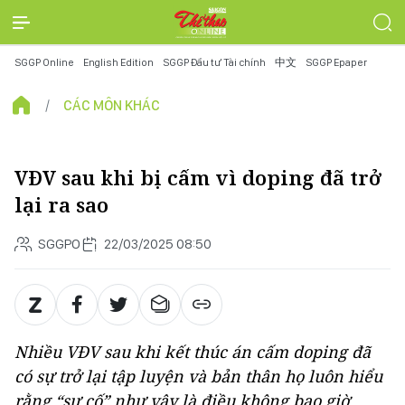
SGGP Online
English Edition
SGGP Đầu tư Tài chính
中文
SGGP Epaper
CÁC MÔN KHÁC
VĐV sau khi bị cấm vì doping đã trở
lại ra sao
SGGPO
22/03/2025 08:50
Nhiều VĐV sau khi kết thúc án cấm doping đã
có sự trở lại tập luyện và bản thân họ luôn hiểu
rằng “sự cố” như vậy là điều không bao giờ