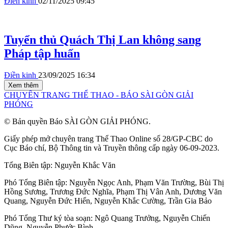
Điền kinh
02/11/2025 09:45
Tuyển thủ Quách Thị Lan không sang
Pháp tập huấn
Điền kinh
23/09/2025 16:34
Xem thêm
CHUYÊN TRANG THỂ THAO - BÁO SÀI GÒN GIẢI
PHÓNG
© Bản quyền Báo SÀI GÒN GIẢI PHÓNG.
Giấy phép mở chuyên trang Thể Thao Online số 28/GP-CBC do
Cục Báo chí, Bộ Thông tin và Truyền thông cấp ngày 06-09-2023.
Tổng Biên tập:
Nguyễn Khắc Văn
Phó Tổng Biên tập:
Nguyễn Ngọc Anh
,
Phạm Văn Trường
,
Bùi Thị
Hồng Sương
,
Trương Đức Nghĩa
,
Phạm Thị Vân Anh
,
Dương Văn
Quang
,
Nguyễn Đức Hiển
,
Nguyễn Khắc Cường
,
Trần Gia Bảo
Phó Tổng Thư ký tòa soạn:
Ngô Quang Trưởng
,
Nguyễn Chiến
Dũng
,
Nguyễn Phước Bình