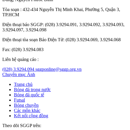
Tòa soạn : 432-434 Nguyễn Thị Minh Khai, Phường 5, Quận 3,
TP.HCM
Điện thoại báo SGGP: (028) 3.9294.091, 3.9294.092, 3.9294.093,
3.9294.097, 3.9294.098
Điện thoại tòa soạn Báo Điện Tử: (028) 3.9294.069, 3.9294.068
Fax: (028) 3.9294.083
Liên hệ quảng cáo :
(028) 3.9294.094
sggponline@sggp.org.vn
Chuyên mục
Ảnh
Trang chủ
Bóng đá trong nước
Bóng đá quốc tế
Futsal
Bóng chuyền
Các môn khác
Kết nối cộng đồng
Theo dõi SGGP trên: