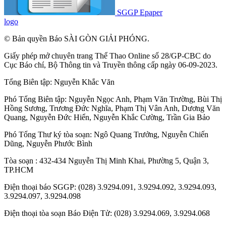
SGGP Epaper
logo
© Bản quyền Báo SÀI GÒN GIẢI PHÓNG.
Giấy phép mở chuyên trang Thể Thao Online số 28/GP-CBC do
Cục Báo chí, Bộ Thông tin và Truyền thông cấp ngày 06-09-2023.
Tổng Biên tập:
Nguyễn Khắc Văn
Phó Tổng Biên tập:
Nguyễn Ngọc Anh
,
Phạm Văn Trường
,
Bùi Thị
Hồng Sương
,
Trương Đức Nghĩa
,
Phạm Thị Vân Anh
,
Dương Văn
Quang
,
Nguyễn Đức Hiển
,
Nguyễn Khắc Cường
,
Trần Gia Bảo
Phó Tổng Thư ký tòa soạn:
Ngô Quang Trưởng
,
Nguyễn Chiến
Dũng
,
Nguyễn Phước Bình
Tòa soạn : 432-434 Nguyễn Thị Minh Khai, Phường 5, Quận 3,
TP.HCM
Điện thoại báo SGGP: (028) 3.9294.091, 3.9294.092, 3.9294.093,
3.9294.097, 3.9294.098
Điện thoại tòa soạn Báo Điện Tử: (028) 3.9294.069, 3.9294.068