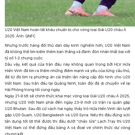
U20 Việt Nam hoàn tất khâu chuẩn bị cho vòng loại Giải U20 châu Á
2025. Ảnh: QNFC
Nhưng trước hàng đối thủ dạn dày kinh nghiệm hơn, U20 Việt Nam
đã không thể tìm kiếm thêm bàn thắng và đành đón nhận thất bại với
tỷ số 1-2 chung cuộc.
Dẫu vậy, kết quả của trận đấu này không quan trọng bởi HLV Hứa
Hiền Vinh đã tìm ra thêm những điểm mạnh và yếu của từng cầu thủ,
để từ đó tìm ra phương án cải thiện lẫn nâng cấp đội hình cho U20
Việt Nam. Sau trận đấu tại Quảng Ninh, toàn đội đã di chuyển về lại
Hải Phòng trong tối cùng ngày.
Ngày 21-9 tới sẽ chính thức khai mạc vòng loại Giải U20 châu Á 2025,
nhưng U20 Việt Nam phải đến ngày 23-9 mới có trận ra quân gặp
U20 Bhutan. Sau đó cứ cách hai ngày, thầy trò Hứa Hiền Vinh lần lượt
gặp U20 Guam, U20 Bangladesh và U20 Syria. Nếu thi đấu đúng sức
tận dụng tốt lợi thế được thi đấu dưới “chảo lửa” Lạch Tray thì U20
Việt Nam có thể đứng đầu bảng A và đoạt vé chính thức dự vòng
chung kết.