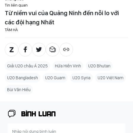
Tin liên quan
Từ niềm vui của Quảng Ninh đến nỗi lo với
các đội hạng Nhất
TÂM HÀ
Giải U20 châu Á 2025
Hứa Hiền Vinh
U20 Bhutan
U20 Bangladesh
U20 Guam
U20 Syria
U20 Việt Nam
Bùi Văn Hiếu
BÌNH LUẬN