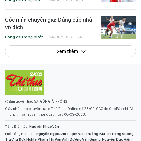
Góc nhìn chuyên gia: Đẳng cấp nhà
vô địch
Bóng đá trong nước
04/08/2026 11:54
Xem thêm
© Bản quyền Báo SÀI GÒN GIẢI PHÓNG.
Giấy phép mở chuyên trang Thể Thao Online số 28/GP-CBC do Cục Báo chí, Bộ
Thông tin và Truyền thông cấp ngày 06-09-2023.
Tổng Biên tập:
Nguyễn Khắc Văn
Phó Tổng Biên tập:
Nguyễn Ngọc Anh
,
Phạm Văn Trường
,
Bùi Thị Hồng Sương
,
Trương Đức Nghĩa
,
Phạm Thị Vân Anh
,
Dương Văn Quang
,
Nguyễn Đức Hiển
,