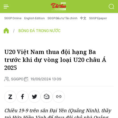
SGGP Online
English Edition
SGGP Đầu tư Tài chính
中文
SGGP Epaper
BÓNG ĐÁ TRONG NƯỚC
U20 Việt Nam thua đội hạng Ba
trước khi dự vòng loại U20 châu Á
2025
SGGPO
19/09/2024 13:09
Chiều 19-9 trên sân Đại Yên (Quảng Ninh), thầy
trò Hứa Hiền Vinh để thua đội chủ nhà Quảng