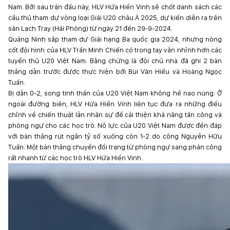
Nam. Bởi sau trận đấu này, HLV Hứa Hiền Vinh sẽ chốt danh sách các
cầu thủ tham dự vòng loại Giải U20 châu Á 2025, dự kiến diễn ra trên
sân Lạch Tray (Hải Phòng) từ ngày 21 đến 29-9-2024.
Quảng Ninh sắp tham dự Giải hạng Ba quốc gia 2024, nhưng nòng
cốt đội hình của HLV Trần Minh Chiến có trong tay vẫn nhỉnh hơn các
tuyển thủ U20 Việt Nam. Bằng chứng là đội chủ nhà đã ghi 2 bàn
thắng dẫn trước được thực hiện bởi Bùi Văn Hiếu và Hoàng Ngọc
Tuấn.
Bị dẫn 0-2, song tinh thần của U20 Việt Nam không hề nao núng. Ở
ngoài đường biên, HLV Hứa Hiền Vinh liên tục đưa ra những điều
chỉnh về chiến thuật lẫn nhân sự để cải thiện khả năng tấn công và
phòng ngự cho các học trò. Nỗ lực của U20 Việt Nam được đền đáp
với bàn thắng rút ngắn tỷ số xuống còn 1-2 do công Nguyễn Hữu
Tuấn. Một bàn thắng chuyển đổi trạng từ phòng ngự sang phản công
rất nhanh từ các học trò HLV Hứa Hiền Vinh.