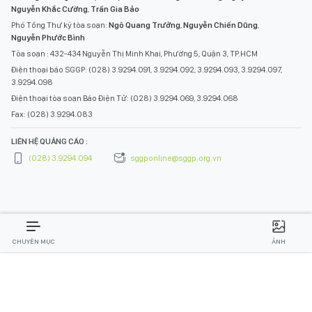
Nguyễn Khắc Cường
,
Trần Gia Bảo
Phó Tổng Thư ký tòa soạn:
Ngô Quang Trưởng
,
Nguyễn Chiến Dũng
,
Nguyễn Phước Bình
Tòa soạn : 432-434 Nguyễn Thị Minh Khai, Phường 5, Quận 3, TP.HCM
Điện thoại báo SGGP: (028) 3.9294.091, 3.9294.092, 3.9294.093, 3.9294.097,
3.9294.098
Điện thoại tòa soạn Báo Điện Tử: (028) 3.9294.069, 3.9294.068
Fax: (028) 3.9294.083
LIÊN HỆ QUẢNG CÁO :
(028) 3.9294.094
sggponline@sggp.org.vn
CHUYÊN MỤC
ẢNH