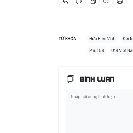
TỪ KHÓA
Hứa Hiền Vinh
Đội t
Phút 58
U19 Việt N
BÌNH LUẬN