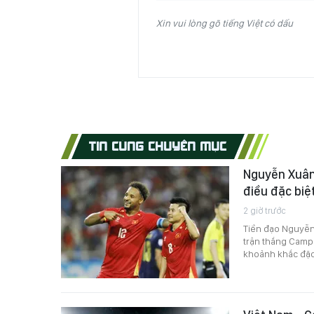
Xin vui lòng gõ tiếng Việt có dấu
TIN CÙNG CHUYÊN MỤC
Nguyễn Xuân
điều đặc biệt
2 giờ trước
Tiền đạo Nguyễn
trận thắng Camp
khoảnh khắc đặc 