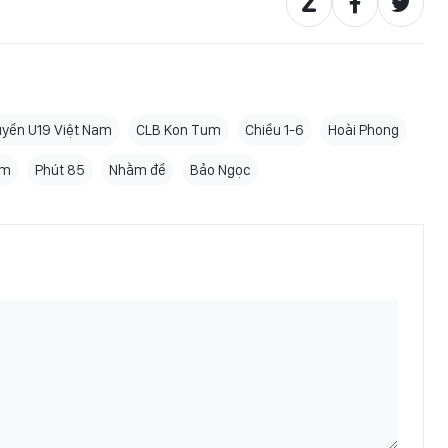
uyển U19 Việt Nam
CLB Kon Tum
Chiều 1-6
Hoài Phong
am
Phút 85
Nhằm để
Bảo Ngọc