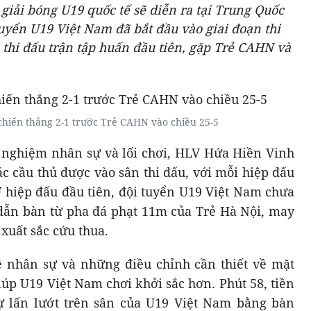
giải bóng U19 quốc tế sẽ diễn ra tại Trung Quốc
tuyển U19 Việt Nam đã bắt đầu vào giai đoạn thi
i thi đấu trận tập huấn đầu tiên, gặp Trẻ CAHN và
chiến thắng 2-1 trước Trẻ CAHN vào chiều 25-5
 nghiệm nhân sự và lối chơi, HLV Hứa Hiền Vinh
ác cầu thủ được vào sân thi đấu, với mỗi hiệp đấu
Ở hiệp đấu đầu tiên, đội tuyển U19 Việt Nam chưa
ị dẫn bàn từ pha đá phạt 11m của Trẻ Hà Nội, may
xuất sắc cứu thua.
ề nhân sự và những điều chỉnh cần thiết về mặt
iúp U19 Việt Nam chơi khởi sắc hơn. Phút 58, tiền
ự lấn lướt trên sân của U19 Việt Nam bằng bàn