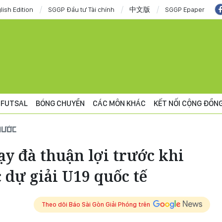
lish Edition
SGGP Đầu tư Tài chính
中文版
SGGP Epaper
FUTSAL
BÓNG CHUYỀN
CÁC MÔN KHÁC
KẾT NỐI CỘNG ĐỒN
NƯỚC
y đà thuận lợi trước khi
dự giải U19 quốc tế
Theo dõi Báo Sài Gòn Giải Phóng trên